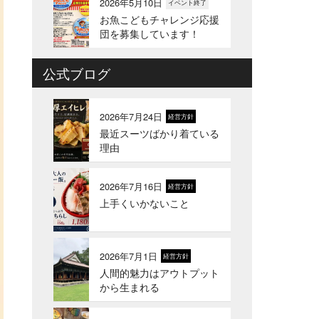
2026年5月10日
イベント終了
お魚こどもチャレンジ応援
団を募集しています！
公式ブログ
2026年4月6日
イベント終了
お魚こどもチャレンジ第
10弾
2026年7月24日
経営方針
最近スーツばかり着ている
2026年3月24日
イベント終了
理由
お魚屋さんかぎやの創業祭
2026年7月16日
経営方針
上手くいかないこと
2026年3月10日
お知らせ
春ギフトはかぎやオンライ
ンストアで
2026年7月1日
経営方針
人間的魅力はアウトプット
2026年1月21日
お知らせ
から生まれる
冬のギフトはかぎやオンラ
インストアで