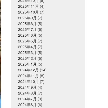
2025年12月
(8)
いつい喋り過ぎてしまう
ついに12
せ
2025年11月
(4)
月がきてしまった
つみれ汁で温ま
ってね
2025年10月
てっちり
(7)
てなに？
ととのいガツオ
ととのったことな
2025年9月
(7)
2025年6月16日
お知らせ
いけど
どじょう金魚すくいってな
2025年8月
【夏ギフト・お中元】は、
(5)
に
どれも絶対に食べてもらいた
かぎやオンラインストアで
い
2025年7月
なんでも知ってる友達が1人増え
(5)
た感覚
にんにく卵黄
にんにく
2025年6月
(5)
注射
ひとりひとりが輝ける舞台
2025年5月
(7)
2025年5月31日
ひとり映画
ひなまつり
まさ
イベント終了
かお年玉をもらえるとは
2025年4月
(7)
またソフ
父の日企画～全ての世代に
トボールしたいな
また来世で会お
美味しいくじら料理を！～
2025年3月
(5)
う
また来年もやろう
みっちー
2025年2月
(5)
いつもありがとうな
みんなで楽し
いことしよう
2025年1月
(5)
もう少し値段下がっ
2025年5月1日
イベント終了
てくれると有難い
もっと自分も磨
2024年12月
(14)
お魚こどもチャレンジ第9
いていかないと
ももことまちこ
2024年11月
弾
(8)
やり甲斐と経験と実績
アンチョ
ビーズ
2024年10月
イカナゴ解禁
(7)
イルカセ
ンター
イワシのすり身試食販売
2024年9月
(4)
2025年4月14日
お知らせ
インドアスポーツの元バスケットマ
2024年8月
(7)
ン
オッサン2人の仲良し話
クレジットカード決済対応
オ
パピ
2024年7月
カゴカマス
(9)
カニ担当はカ
のお知らせ
ニアレルギー
カブトムシ
カラ
2024年6月
(6)
ダにピース
カルピス出てきた