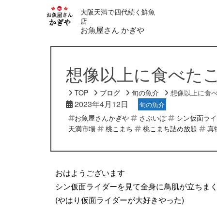
大阪天満で四代続く鮮魚
店
お魚屋さん かぎや
想像以上に食べた
TOP
ブログ
旬の魚介
想像以上に食
2023年4月12日
旬の魚介
お魚屋さんかぎや
さぶいぼ
シン仮面ライ
天満市場
桃こまち
桃こまち詰め放題
真
おはようございます
シン仮面ライダーを見て全身に鳥肌が立ちま
(やはり仮面ライダーが大好きやった)