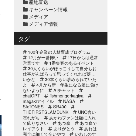
産地直送
天草大王水炊きセット予約
キャンペーン情報
受付中2025年
僕
メディア
メディア情報
2025年12月10日
セール終了
白寿真鯛しゃぶしゃぶ用切
タグ
り身予約受付中2025年
100年企業の人材育成プログラム
2025年12月10日
12月が一番怖い
17日からは通常
セール終了
営業です
1番集客のあるイベント
ブリしゃぶ用切り身予約受
な
30人くらいがほっこりして自分もお
付中2025年
仕事がんばろって思ってくれれば嬉し
いかな
30本くらい炒められていた
よ
4月から新一年生になる娘に負け
2025年11月25日
イベント終了
に
ないように
AIチャット
サンタのオジサンがやって
chatGPT
fishmongerkagiya
べ
くる 〜心がほっこりをプ
magakiアイドル
NASA
レゼント〜
SixTONES
SR400
THEFIRSTSLAMDUNK
UNO言い
2025年10月31日
イベント終了
忘れがち
あかねファンは額に入れ
て飾りなさい
お魚屋さんかぎやの感謝祭
あつ森
あつ森で
レイアウト
ありがとう
あれは
完全に細くて辛いやつ
いわしのす