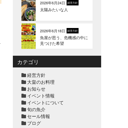
2026年6月24日
経営方針
太陽みたいな人
2026年1月1日
お知らせ
2026年 新年のご挨拶
2026年6月18日
経営方針
魚屋が思う、危機感の中に
2025年12月12日
セール終了
手
見つけた希望
冬の鍋おすすめ4選”予約販
り
売スタート！
カテゴリ
2025年12月10日
休業のお知らせ
経営方針
年末年始営業日のお知らせ
大畠のお料理
お知らせ
イベント情報
2025年12月10日
セール終了
イベントについて
ハタ鍋セット予約受付中
旬の魚介
2025年
セール情報
ブログ
2025年12月10日
セール終了