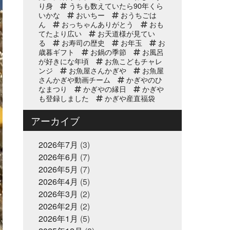
り身
うちも数えていたら90年くら
いかな
おいちー
おうちごは
2025年10月2日
イベント終了
ん
おっちゃんありがとう
おも
第8回 鰹の藁焼き 実演販
てたより広い
お天道様が見てい
売
る
お寿司の歴史
お年玉
お
歳暮ギフト
お鍋の季節
お風呂
が好きにな年頃
お魚こどもチャレ
2025年9月11日
お知らせ
ンジ
お魚屋さんかぎや
お魚屋
リニューアルオープン2周
さんかぎや動画チーム
かぎやのひ
なまつり
年のお知らせ
かぎやの縁日
かぎや
も登録しました
かぎや産直福袋
かなぎちりめん
こどもの日
この価格で今年も販売できたことが
2025年8月20日
アーカイブ
イベント終了
これはもう登録せんと
ご迷惑を
8/24(日) 子ども未来EXPO
お掛けします
さあどうする
さ
に出展｜お魚かるたお披露
ぶいぼ
2026年7月
すり身
(3)
そういえばコン
目
ビニでこれ欲しいって買わされたポチ
2026年6月
(7)
袋
そうなの！？
それでも伝え
2025年8月17日
2026年5月
(7)
お知らせ
たいことがある
それもまた夏休み
敬老の日の贈り物は、かぎ
の思い出
2026年4月
(5)
それを作るのが僕のお仕
やオンラインストアで！ご
事
そろそろお魚は秋色
そろそ
2026年3月
(2)
ろ中年と呼ばれる年齢
予約受付中
そんなの関
2026年2月
(2)
係ねぇ
そんな思い出が多い方がい
いと思う
2026年1月
2025年7月2日
(5)
たまたま出てきたフレー
休業のお知らせ
ズ
だから感謝の輪をつなぐ
つ
2025年夏季休暇のお知ら