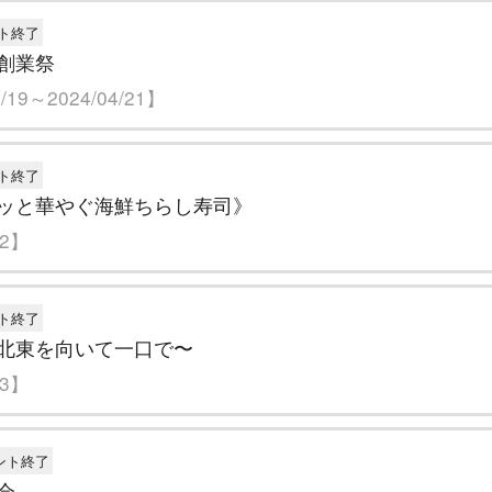
ト終了
創業祭
19～2024/04/21】
ト終了
ッと華やぐ海鮮ちらし寿司》
02】
ト終了
北東を向いて一口で〜
03】
ント終了
会