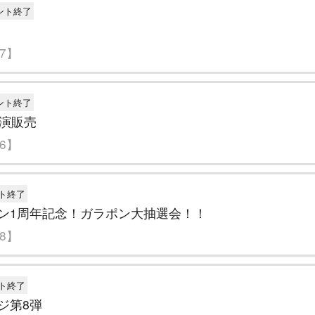
ント終了
17】
ント終了
実演販売
26】
ト終了
ン1周年記念！ガラポン大抽選会！！
28】
ト終了
ジ第8弾