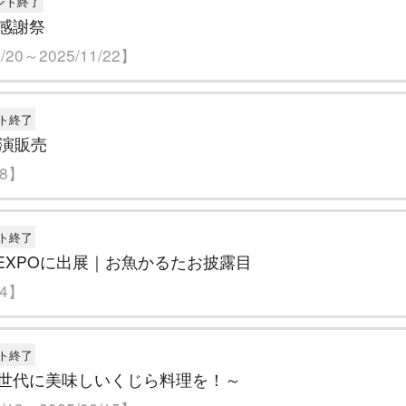
ント終了
感謝祭
20～2025/11/22】
ト終了
実演販売
18】
ト終了
未来EXPOに出展｜お魚かるたお披露目
24】
ト終了
世代に美味しいくじら料理を！～