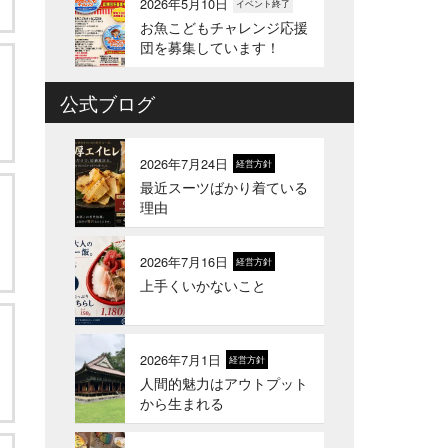
2026年5月10日
イベント終了
お魚こどもチャレンジ応援
団を募集しています！
公式ブログ
2026年4月6日
イベント終了
お魚こどもチャレンジ第
10弾
2026年7月24日
経営方針
最近スーツばかり着ている
2026年3月24日
イベント終了
理由
お魚屋さんかぎやの創業祭
2026年7月16日
経営方針
上手くいかないこと
2026年3月10日
お知らせ
春ギフトはかぎやオンライ
ンストアで
2026年7月1日
経営方針
人間的魅力はアウトプット
2026年1月21日
お知らせ
から生まれる
冬のギフトはかぎやオンラ
インストアで