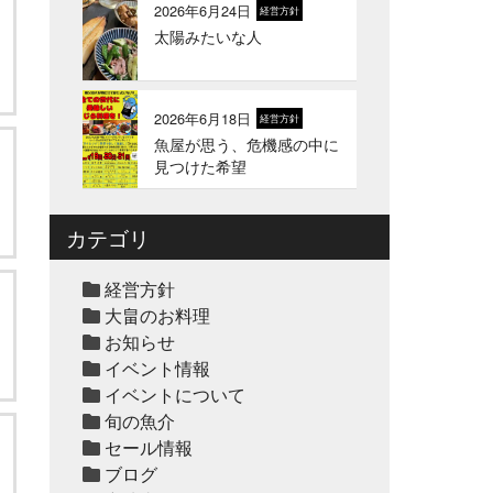
2026年6月24日
経営方針
太陽みたいな人
2026年1月1日
お知らせ
2026年 新年のご挨拶
2026年6月18日
経営方針
魚屋が思う、危機感の中に
2025年12月12日
セール終了
見つけた希望
冬の鍋おすすめ4選”予約販
売スタート！
カテゴリ
2025年12月10日
休業のお知らせ
経営方針
年末年始営業日のお知らせ
大畠のお料理
お知らせ
イベント情報
2025年12月10日
セール終了
イベントについて
ハタ鍋セット予約受付中
旬の魚介
2025年
セール情報
ブログ
2025年12月10日
セール終了