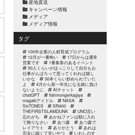
産地直送
天草大王水炊きセット予約
キャンペーン情報
受付中2025年
メディア
メディア情報
2025年12月10日
セール終了
白寿真鯛しゃぶしゃぶ用切
タグ
り身予約受付中2025年
100年企業の人材育成プログラム
2025年12月10日
12月が一番怖い
17日からは通常
セール終了
営業です
1番集客のあるイベント
ブリしゃぶ用切り身予約受
30人くらいがほっこりして自分もお
付中2025年
仕事がんばろって思ってくれれば嬉し
いかな
30本くらい炒められていた
よ
4月から新一年生になる娘に負け
2025年11月25日
イベント終了
ないように
AIチャット
サンタのオジサンがやって
chatGPT
fishmongerkagiya
くる 〜心がほっこりをプ
magakiアイドル
NASA
レゼント〜
SixTONES
SR400
THEFIRSTSLAMDUNK
UNO言い
2025年10月31日
イベント終了
忘れがち
あかねファンは額に入れ
て飾りなさい
お魚屋さんかぎやの感謝祭
あつ森
あつ森で
レイアウト
ありがとう
あれは
完全に細くて辛いやつ
いわしのす