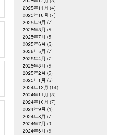
2025年12月
(8)
いつい喋り過ぎてしまう
ついに12
せ
2025年11月
(4)
月がきてしまった
つみれ汁で温ま
ってね
2025年10月
てっちり
(7)
てなに？
ととのいガツオ
ととのったことな
2025年9月
(7)
2025年6月16日
お知らせ
いけど
どじょう金魚すくいってな
2025年8月
【夏ギフト・お中元】は、
(5)
に
どれも絶対に食べてもらいた
かぎやオンラインストアで
い
2025年7月
なんでも知ってる友達が1人増え
(5)
た感覚
にんにく卵黄
にんにく
2025年6月
(5)
注射
ひとりひとりが輝ける舞台
2025年5月
(7)
2025年5月31日
ひとり映画
ひなまつり
まさ
イベント終了
かお年玉をもらえるとは
2025年4月
(7)
またソフ
父の日企画～全ての世代に
トボールしたいな
また来世で会お
美味しいくじら料理を！～
2025年3月
(5)
う
また来年もやろう
みっちー
2025年2月
(5)
いつもありがとうな
みんなで楽し
いことしよう
2025年1月
(5)
もう少し値段下がっ
2025年5月1日
イベント終了
てくれると有難い
もっと自分も磨
2024年12月
(14)
お魚こどもチャレンジ第9
いていかないと
ももことまちこ
2024年11月
弾
(8)
やり甲斐と経験と実績
アンチョ
ビーズ
2024年10月
イカナゴ解禁
(7)
イルカセ
ンター
イワシのすり身試食販売
2024年9月
(4)
2025年4月14日
お知らせ
インドアスポーツの元バスケットマ
2024年8月
(7)
ン
オッサン2人の仲良し話
クレジットカード決済対応
オ
パピ
2024年7月
カゴカマス
(9)
カニ担当はカ
のお知らせ
ニアレルギー
カブトムシ
カラ
2024年6月
(6)
ダにピース
カルピス出てきた