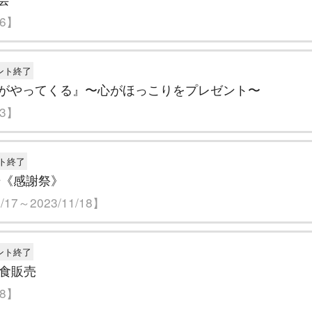
06】
ント終了
がやってくる』〜心がほっこりをプレゼント〜
23】
ト終了
場《感謝祭》
17～2023/11/18】
ント終了
試食販売
28】