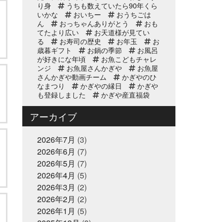
り身
うちも数えていたら90年くら
いかな
おいちー
おうちごは
2025年10月2日
イベント終了
ん
おっちゃんありがとう
おも
第8回 鰹の藁焼き 実演販
てたより広い
お天道様が見てい
売
る
お寿司の歴史
お年玉
お
歳暮ギフト
お鍋の季節
お風呂
が好きにな年頃
お魚こどもチャレ
2025年9月11日
お知らせ
ンジ
お魚屋さんかぎや
お魚屋
リニューアルオープン2周
さんかぎや動画チーム
かぎやのひ
なまつり
年のお知らせ
かぎやの縁日
かぎや
も登録しました
かぎや産直福袋
かなぎちりめん
こどもの日
この価格で今年も販売できたことが
2025年8月20日
アーカイブ
イベント終了
これはもう登録せんと
ご迷惑を
8/24(日) 子ども未来EXPO
お掛けします
さあどうする
さ
に出展｜お魚かるたお披露
ぶいぼ
2026年7月
すり身
(3)
そういえばコン
目
ビニでこれ欲しいって買わされたポチ
2026年6月
(7)
袋
そうなの！？
それでも伝え
2025年8月17日
2026年5月
(7)
お知らせ
たいことがある
それもまた夏休み
敬老の日の贈り物は、かぎ
の思い出
2026年4月
(5)
それを作るのが僕のお仕
やオンラインストアで！ご
事
そろそろお魚は秋色
そろそ
2026年3月
(2)
ろ中年と呼ばれる年齢
予約受付中
そんなの関
2026年2月
(2)
係ねぇ
そんな思い出が多い方がい
いと思う
2026年1月
2025年7月2日
(5)
たまたま出てきたフレー
休業のお知らせ
ズ
だから感謝の輪をつなぐ
つ
2025年夏季休暇のお知ら