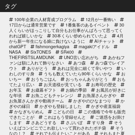
タグ
受付中2025年
100年企業の人材育成プログラム
12月が一番怖い
2025年12月10日
セール終了
17日からは通常営業です
1番集客のあるイベント
30
ブリしゃぶ用切り身予約受付中
人くらいがほっこりして自分もお仕事がんばろって思ってく
れれば嬉しいかな
2025年
30本くらい炒められていたよ
4月
から新一年生になる娘に負けないように
AIチャット
chatGPT
fishmongerkagiya
magakiアイドル
2025年11月25日
NASA
SixTONES
SR400
イベント終了
THEFIRSTSLAMDUNK
UNO言い忘れがち
あかねフ
サンタのオジサンがやってくる 〜
ァンは額に入れて飾りなさい
あつ森
あつ森でレイア
心がほっこりをプレゼント〜
ウト
ありがとう
あれは完全に細くて辛いやつ
い
わしのすり身
うちも数えていたら90年くらいかな
お
いちー
おうちごはん
おっちゃんありがとう
おも
2025年10月31日
イベント終了
てたより広い
お天道様が見ている
お寿司の歴史
お魚屋さんかぎやの感謝祭
お年玉
お歳暮ギフト
お鍋の季節
お風呂が好きに
な年頃
お魚こどもチャレンジ
お魚屋さんかぎや
お魚屋さんかぎや動画チーム
かぎやのひなまつり
か
ぎやの縁日
かぎやも登録しました
かぎや産直福袋
2025年10月2日
イベント終了
かなぎちりめん
こどもの日
この価格で今年も販売
できたことが
これはもう登録せんと
ご迷惑をお掛け
第8回 鰹の藁焼き 実演販売
します
さあどうする
さぶいぼ
すり身
そう
いえばコンビニでこれ欲しいって買わされたポチ袋
そう
なの！？
それでも伝えたいことがある
それもまた夏