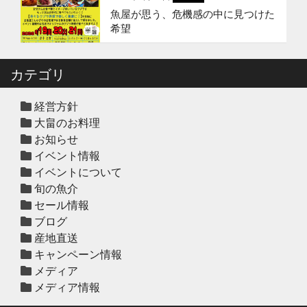
魚屋が思う、危機感の中に見つけた
2025年12月12日
セール終了
希望
冬の鍋おすすめ4選”予約販売スター
ト！
カテゴリ
2025年12月10日
休業のお知らせ
年末年始営業日のお知らせ
経営方針
大畠のお料理
お知らせ
イベント情報
2025年12月10日
セール終了
イベントについて
ハタ鍋セット予約受付中2025年
旬の魚介
セール情報
ブログ
2025年12月10日
セール終了
産地直送
天草大王水炊きセット予約受付中
キャンペーン情報
2025年
メディア
メディア情報
2025年12月10日
セール終了
白寿真鯛しゃぶしゃぶ用切り身予約