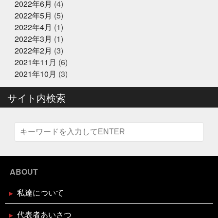
2022年6月
(4)
京
東急リバブル
松葉ガニ
株式会社枠
桃こ
2022年5月
(5)
まち
桃こまち詰め放題
桃取
死にそうな顔を半分
2024年12月21日
お知らせ
隠せる
決して自分から似てるとは言ってないよ
沢山
2022年4月
(1)
テレビ大阪『大阪おっさんぽ』
に人に感謝しかない
沢山のメッセージで幸せ
海に行
2022年3月
(1)
きたい
海焼け
激ムズ企画
無料の新聞なんだっ
2022年2月
(3)
て
熊本
牡蠣
牡蠣詰め放題
特に体型も変わ
らず
珍魚が揃うお魚
現状維持はマイナス
生ニタ
2021年11月
(6)
2024年12月16日
リクジラ
産直福袋
男子ごはん
セール終了
町のお魚屋さんが
2021年10月
(3)
できること
疲れもなく丁度いい
白魚
盆休みは
六福ふぐ予約受付中
14〜16日
盛り上げていきましょう
真っ暗の中でひと
サイト内検索
りで楽しむ
真牡蠣
睨みつけられるとドキドキ
瞑
想は多分サウナのととのうのやつ
知らんけど
石巻
福をいっぱい詰め込んだ
福袋
立ち止まる勇気も必
2024年12月16日
セール終了
要
竹下通り
筋トレ
筋トレBIG3だけ再開しよか
なにわ黒牛 しゃぶしゃぶ・すき焼
な
節分
素魚
結局いつもの投稿
美味しく健
き用 予約受付中
康にが一番
美遊空間四国
肋骨折子
肘にばんそう
このタザさエグい
脳で試食させる
若い頃より上品
に
菅北小学校
藁焼き延期
藁焼き試食販売
2024年12月16日
セール終了
襟付き着とかんとね
覚えきれない
記憶に残る表彰
ABOUT
状
話せるお魚屋さんをもとう
誰かピラティスボーイ
ブリしゃぶ用切り身予約受付中
ズのTシャツ使って
誰か興味あるのだろうか
謹賀新
私達について
年
豆まき
贅沢な時間の使い方
走り
超おす
すめ
身体の奥の奥にある筋肉との出会い
週刊大阪日
日新聞
釘煮
関西のお魚業界を盛り上げる会
需要
2024年12月16日
セール終了
代表者あいさつ