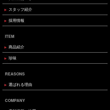
があるのか
面白いことやろう
風習
食が繋ぐ家族
天草大王水炊きセット予約受付中
のコミュニケーション
食べるタイミング
食欲の秋
スタッフ紹介
高知
髪飾りはレモン
鬼は自分の心の中の煩悩
鬼退治
魚屋がカブトムシをプレゼント
魚屋が地鶏も
販売中
鰹の藁焼き
鰹の藁焼き試食販売
鳥取出
採用情報
2024年12月16日
セール終了
張
鳥肌
黄金のハモ
白寿真鯛しゃぶしゃぶ用切り身予約
受付中
ITEM
2024年12月2日
休業のお知らせ
商品紹介
年末年始営業日のお知らせ
珍味
2024年11月18日
お知らせ
REASONS
お歳暮・お年賀はかぎやオンライン
ストアで
選ばれる理由
2024年11月17日
休業のお知らせ
臨時休業のお知らせ（2024年11月
COMPANY
24日）