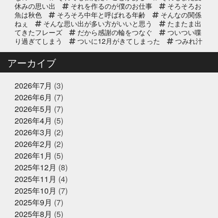
休みの思い出
それを作るのが僕のお仕事
そろそろお
2025年9月11日
お知らせ
魚は秋色
そろそろ中年と呼ばれる年齢
そんなの関係
リニューアルオープン2周年のお知
ねぇ
そんな思い出が多い方がいいと思う
たまたま出
らせ
てきたフレーズ
だから感謝の輪をつなぐ
ついつい喋
り過ぎてしまう
ついに12月がきてしまった
つみれ汁
で温まってね
てっちり
てなに？
ととのいガツ
2025年8月20日
イベント終了
オ
ととのったことないけど
どじょう金魚すくいって
アーカイブ
なに
どれも絶対に食べてもらいたい
なんでも知って
8/24(日) 子ども未来EXPOに出展｜
る友達が1人増えた感覚
にんにく卵黄
にんにく注
お魚かるたお披露目
射
ひとりひとりが輝ける舞台
ひとり映画
ひなま
2026年7月
(3)
つり
まさかお年玉をもらえるとは
またソフトボール
2026年6月
(7)
したいな
また来世で会おう
また来年もやろう
み
2025年8月17日
お知らせ
2026年5月
(7)
っちーいつもありがとうな
みんなで楽しいことしよう
敬老の日の贈り物は、かぎやオンラ
もう少し値段下がってくれると有難い
もっと自分も磨
2026年4月
(5)
インストアで！ご予約受付中
いていかないと
ももことまちこ
やり甲斐と経験と実
2026年3月
(2)
績
アンチョビーズ
イカナゴ解禁
イルカセンタ
2026年2月
(2)
ー
イワシのすり身試食販売
インドアスポーツの元バ
2025年7月2日
休業のお知らせ
スケットマン
オッサン2人の仲良し話
オパピ
カ
2026年1月
(5)
2025年夏季休暇のお知らせ
ゴカマス
カニ担当はカニアレルギー
カブトムシ
2025年12月
(8)
カラダにピース
カルピス出てきた
ガッチャンありが
2025年11月
(4)
とう
ガラポンで国産うなぎは大盤振る舞い
ガラポン
抽選会
キックスターター
キリン秋味が出る頃やね
2025年10月
(7)
クサアジ
グランフロント
2025年6月16日
グランフロントクオリテ
お知らせ
2025年9月
(7)
ィ
グランフロント大阪
ケツメイシ
コミュニテ
【夏ギフト・お中元】は、かぎやオ
2025年8月
(5)
ィ
コンビニで揃うね
ゴルフ焼け
サックス