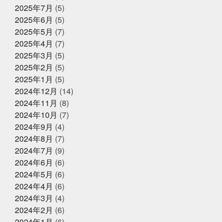
ンラインストアで
サンタのオジサン
シン仮面ライダー
ジェシー
ス
2025年7月
(5)
カイラウンジほしい
スプラトゥーン3
スラムダン
2025年6月
(5)
ク
ズワイガニ
セコガニ
セルスターターにおいて
2025年5月31日
イベント終了
2025年5月
(7)
いかれる説
タイしゃぶ
タイ料理
チャット
父の日企画～全ての世代に美味しい
GPT
チームで成長してなんぼ
チームスポーツってや
2025年4月
(7)
っぱいいね
トムヤムクン
くじら料理を！～
トレンド
トートバッ
2025年3月
(5)
グ
ドラゴンボール
ハタハタ
ハモ
ハロウィ
2025年2月
(5)
ンゾンビ
ハーフくらいが家族に迷惑をかけない
バイ
2025年5月1日
ク乗りたい
バット振れる自信ない
イベント終了
パパも社長も頑張
2025年1月
(5)
る
パーカー
パーソナライズド検索
ビーチボーイ
お魚こどもチャレンジ第9弾
2024年12月
(14)
ズではない
ビープラッツプレス
ビームス
ピラテ
2024年11月
(8)
ィスのときは付けておきたい
ピラティス舐めたらあか
ん
ピーマンは丸くて大きいやつ
ファッション
フ
2024年10月
(7)
ァンの方々ごめんなさい
プラス思考人間で良かった
2025年4月14日
2024年9月
(4)
お知らせ
プログラミング
プール焼
ベビタピ
ホタルイカ
2024年8月
(7)
クレジットカード決済対応のお知ら
ホタルイカしゃぶしゃぶ
ホンマルラジオ
ボタンエ
せ
ビ
ボール投げれる自信ない
マイクはタバスコ
マ
2024年7月
(9)
スク生活終了で素顔が見える
ママ友
メントスコー
2024年6月
(6)
ラ
ヤマサコウショウ
ヨガ仙人ではない
ワクワク
2024年5月
(6)
2025年4月8日
お知らせ
ドキドキさせてあげる
一応かぎや4代目
一緒に何か
に挑戦する
三重
上天草
中年を楽しむ
久し
2024年4月
(6)
母の日ギフトはかぎやオンラインス
ぶり過ぎでドキドキした
亀太郎は枠の永久社員
五
トアで
2024年3月
(4)
和
今はゴルフとピラティスボーイズ
今はゴルフピラ
2024年2月
(6)
ティスマン
今回の出張は総勢16名
今年の夏はアクテ
ィブに動けた
今年はもっと凄いことになるかも
今年
2024年1月
(6)