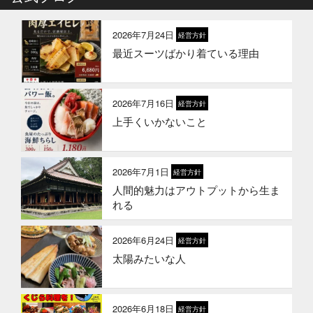
お魚こどもチャレンジ第10弾
2026年7月24日
経営方針
最近スーツばかり着ている理由
2026年3月24日
イベント終了
お魚屋さんかぎやの創業祭
2026年7月16日
経営方針
上手くいかないこと
2026年3月10日
お知らせ
春ギフトはかぎやオンラインストア
で
2026年7月1日
経営方針
人間的魅力はアウトプットから生ま
2026年1月21日
お知らせ
れる
冬のギフトはかぎやオンラインスト
アで
2026年6月24日
経営方針
太陽みたいな人
2026年1月1日
お知らせ
2026年 新年のご挨拶
2026年6月18日
経営方針