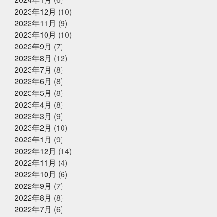
2025年2月27日
お知らせ
もチャレンジ
今日から新しい事務所
仲間がいるとい
2023年12月
(10)
春ギフトはかぎやオンラインストア
うことの素晴らしいさ
何もなく無事に終わってくださ
2023年11月
(9)
で
い
何見ても鍋にしたくなるあるある
健康な気がして
いる
健康に生きていくために
備長炭干物
元バス
2023年10月
(10)
ケットマン
全力で頑張れ
全国各地に色々な寿司文
2023年9月
(7)
2025年1月25日
お知らせ
化
出雲そば
出雲大社
千葉
原宿
取材受
2023年8月
(12)
けるの楽しいね
善と悪
四季旬菜むら田
国産蒲焼
冬ギフトはかぎやオンラインストア
きウナギ
土用丑の日
地域
夏のイベント
夏
2023年7月
(8)
で
のゴルフは命懸け
夏の思い出
夏も半分終了
夏男
2023年6月
(8)
は恥ずかしい
外す外さない
大人になってからの勉強
2023年5月
(8)
が楽しい
大人の毛染め
大阪
大阪卸売市場本場上
2025年1月18日
お知らせ
場
大阪市プレミアム付商品券
大阪産業創造館
大
2023年4月
(8)
年始のご挨拶
阪締め
天満
天満市場
天満市場感謝祭
天神
2023年3月
(9)
祭
天神祭をハモと共に祝おう
天草
天草大王
2023年2月
(10)
夫婦円満
奄美に行きたい
奇跡
子どもたちの笑顔
が最高
子供たちと何かを生み出す
子供たちの笑顔が
2023年1月
(9)
2024年12月25日
休業のお知らせ
一番強い
学びを止めるな
安静に安静に
定期検
2022年12月
(14)
年末年始営業のお知らせ
診
宮城
家庭に無料配布してくれる新聞
寿司
2022年11月
(4)
少しずつでも変えていく
島根出張
左手にゴミ袋持っ
ていたのに
幸せな時間を増やす
幼稚園最後の運動
2022年10月
(6)
会
役にたつ情報
怖い鬼から可愛い鬼に変える
思
2022年9月
(7)
いやりを持った会話が絶対
2024年12月23日
怪我せんようにしよう
感
イベント終了
2022年8月
(8)
謝
改装
文化
新物
日刊水産経済新聞
書
『サンタのオジサンがやってくる』
きながら涙でるよね
最近反省することが多い
最高に
2022年7月
(6)
〜心がほっこりをプレゼント〜
楽しいイベントにする
木曜日祝日はお休みです
東