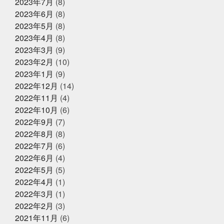
きウナギ
土用丑の日
地域
夏のイベント
夏
2023年7月
(8)
で
のゴルフは命懸け
夏の思い出
夏も半分終了
夏男
2023年6月
(8)
は恥ずかしい
外す外さない
大人になってからの勉強
2023年5月
(8)
が楽しい
大人の毛染め
大阪
大阪卸売市場本場上
2025年1月18日
お知らせ
場
大阪市プレミアム付商品券
大阪産業創造館
大
2023年4月
(8)
年始のご挨拶
阪締め
天満
天満市場
天満市場感謝祭
天神
2023年3月
(9)
祭
天神祭をハモと共に祝おう
天草
天草大王
2023年2月
(10)
夫婦円満
奄美に行きたい
奇跡
子どもたちの笑顔
が最高
子供たちと何かを生み出す
子供たちの笑顔が
2023年1月
(9)
2024年12月25日
休業のお知らせ
一番強い
学びを止めるな
安静に安静に
定期検
2022年12月
(14)
年末年始営業のお知らせ
診
宮城
家庭に無料配布してくれる新聞
寿司
2022年11月
(4)
少しずつでも変えていく
島根出張
左手にゴミ袋持っ
ていたのに
幸せな時間を増やす
幼稚園最後の運動
2022年10月
(6)
会
役にたつ情報
怖い鬼から可愛い鬼に変える
思
2022年9月
(7)
いやりを持った会話が絶対
2024年12月23日
怪我せんようにしよう
感
イベント終了
2022年8月
(8)
謝
改装
文化
新物
日刊水産経済新聞
書
『サンタのオジサンがやってくる』
きながら涙でるよね
最近反省することが多い
最高に
2022年7月
(6)
〜心がほっこりをプレゼント〜
楽しいイベントにする
木曜日祝日はお休みです
東
2022年6月
(4)
京
東急リバブル
松葉ガニ
株式会社枠
桃こ
2022年5月
(5)
まち
桃こまち詰め放題
桃取
死にそうな顔を半分
2024年12月21日
お知らせ
隠せる
決して自分から似てるとは言ってないよ
沢山
2022年4月
(1)
テレビ大阪『大阪おっさんぽ』
に人に感謝しかない
沢山のメッセージで幸せ
海に行
2022年3月
(1)
きたい
海焼け
激ムズ企画
無料の新聞なんだっ
2022年2月
(3)
て
熊本
牡蠣
牡蠣詰め放題
特に体型も変わ
らず
珍魚が揃うお魚
現状維持はマイナス
生ニタ
2021年11月
(6)