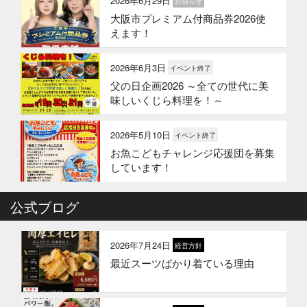
2026年6月29日
お知らせ
大阪市プレミアム付商品券2026使
えます！
2026年6月3日
イベント終了
父の日企画2026 ～全ての世代に美
味しいくじら料理を！～
2026年5月10日
イベント終了
お魚こどもチャレンジ応援団を募集
しています！
2026年4月6日
公式ブログ
イベント終了
お魚こどもチャレンジ第10弾
2026年7月24日
経営方針
最近スーツばかり着ている理由
2026年3月24日
イベント終了
お魚屋さんかぎやの創業祭