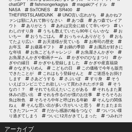
chatGPT
fishmongerkagiya
magakiアイドル
2025年11月25日
NASA
SixTONES
SR400
イベント終了
THEFIRSTSLAMDUNK
UNO言い忘れがち
あかねフ
サンタのオジサンがやってくる 〜
ァンは額に入れて飾りなさい
あつ森
あつ森でレイア
心がほっこりをプレゼント〜
ウト
ありがとう
あれは完全に細くて辛いやつ
い
わしのすり身
うちも数えていたら90年くらいかな
お
いちー
おうちごはん
おっちゃんありがとう
おも
2025年10月31日
イベント終了
てたより広い
お天道様が見ている
お寿司の歴史
お魚屋さんかぎやの感謝祭
お年玉
お歳暮ギフト
お鍋の季節
お風呂が好きに
な年頃
お魚こどもチャレンジ
お魚屋さんかぎや
お魚屋さんかぎや動画チーム
かぎやのひなまつり
か
ぎやの縁日
かぎやも登録しました
かぎや産直福袋
2025年10月2日
イベント終了
かなぎちりめん
こどもの日
この価格で今年も販売
できたことが
これはもう登録せんと
ご迷惑をお掛け
第8回 鰹の藁焼き 実演販売
します
さあどうする
さぶいぼ
すり身
そう
いえばコンビニでこれ欲しいって買わされたポチ袋
そう
なの！？
それでも伝えたいことがある
それもまた夏
休みの思い出
それを作るのが僕のお仕事
そろそろお
2025年9月11日
お知らせ
魚は秋色
そろそろ中年と呼ばれる年齢
そんなの関係
リニューアルオープン2周年のお知
ねぇ
そんな思い出が多い方がいいと思う
たまたま出
らせ
てきたフレーズ
だから感謝の輪をつなぐ
ついつい喋
り過ぎてしまう
ついに12月がきてしまった
つみれ汁
で温まってね
てっちり
てなに？
ととのいガツ
2025年8月20日
イベント終了
オ
ととのったことないけど
どじょう金魚すくいって
アーカイブ
なに
どれも絶対に食べてもらいたい
なんでも知って
8/24(日) 子ども未来EXPOに出展｜