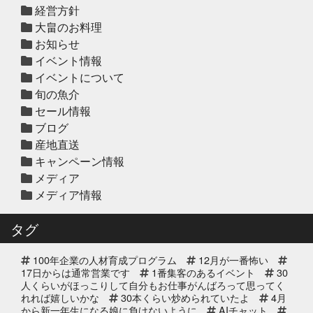
年末年始営業日のお知らせ
経営方針
大畠のお料理
お知らせ
イベント情報
2025年12月10日
セール終了
イベントについて
ハタ鍋セット予約受付中2025年
旬の魚介
セール情報
ブログ
2025年12月10日
セール終了
産地直送
天草大王水炊きセット予約受付中
キャンペーン情報
2025年
メディア
メディア情報
2025年12月10日
セール終了
白寿真鯛しゃぶしゃぶ用切り身予約
タグ
受付中2025年
100年企業の人材育成プログラム
12月が一番怖い
2025年12月10日
セール終了
17日からは通常営業です
1番集客のあるイベント
30
ブリしゃぶ用切り身予約受付中
人くらいがほっこりして自分もお仕事がんばろって思ってく
れれば嬉しいかな
2025年
30本くらい炒められていたよ
4月
から新一年生になる娘に負けないように
AIチャット