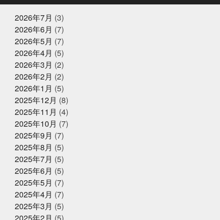
る友達が1人増えた感覚
にんにく卵黄
にんにく注
お魚かるたお披露目
射
ひとりひとりが輝ける舞台
ひとり映画
ひなま
2026年7月
(3)
つり
まさかお年玉をもらえるとは
またソフトボール
2026年6月
(7)
したいな
また来世で会おう
また来年もやろう
み
2025年8月17日
お知らせ
2026年5月
(7)
っちーいつもありがとうな
みんなで楽しいことしよう
敬老の日の贈り物は、かぎやオンラ
もう少し値段下がってくれると有難い
もっと自分も磨
2026年4月
(5)
インストアで！ご予約受付中
いていかないと
ももことまちこ
やり甲斐と経験と実
2026年3月
(2)
績
アンチョビーズ
イカナゴ解禁
イルカセンタ
2026年2月
(2)
ー
イワシのすり身試食販売
インドアスポーツの元バ
2025年7月2日
休業のお知らせ
スケットマン
オッサン2人の仲良し話
オパピ
カ
2026年1月
(5)
2025年夏季休暇のお知らせ
ゴカマス
カニ担当はカニアレルギー
カブトムシ
2025年12月
(8)
カラダにピース
カルピス出てきた
ガッチャンありが
2025年11月
(4)
とう
ガラポンで国産うなぎは大盤振る舞い
ガラポン
抽選会
キックスターター
キリン秋味が出る頃やね
2025年10月
(7)
クサアジ
グランフロント
2025年6月16日
グランフロントクオリテ
お知らせ
2025年9月
(7)
ィ
グランフロント大阪
ケツメイシ
コミュニテ
【夏ギフト・お中元】は、かぎやオ
2025年8月
(5)
ィ
コンビニで揃うね
ゴルフ焼け
サックス
ンラインストアで
サンタのオジサン
シン仮面ライダー
ジェシー
ス
2025年7月
(5)
カイラウンジほしい
スプラトゥーン3
スラムダン
2025年6月
(5)
ク
ズワイガニ
セコガニ
セルスターターにおいて
2025年5月31日
イベント終了
2025年5月
(7)
いかれる説
タイしゃぶ
タイ料理
チャット
父の日企画～全ての世代に美味しい
GPT
チームで成長してなんぼ
チームスポーツってや
2025年4月
(7)
っぱいいね
トムヤムクン
くじら料理を！～
トレンド
トートバッ
2025年3月
(5)
グ
ドラゴンボール
ハタハタ
ハモ
ハロウィ
2025年2月
(5)
ンゾンビ
ハーフくらいが家族に迷惑をかけない
バイ