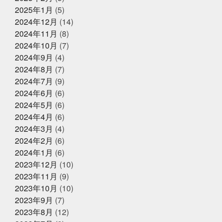
2025年5月1日
ク乗りたい
バット振れる自信ない
イベント終了
パパも社長も頑張
2025年1月
(5)
る
パーカー
パーソナライズド検索
ビーチボーイ
お魚こどもチャレンジ第9弾
2024年12月
(14)
ズではない
ビープラッツプレス
ビームス
ピラテ
2024年11月
(8)
ィスのときは付けておきたい
ピラティス舐めたらあか
ん
ピーマンは丸くて大きいやつ
ファッション
フ
2024年10月
(7)
ァンの方々ごめんなさい
プラス思考人間で良かった
2025年4月14日
2024年9月
(4)
お知らせ
プログラミング
プール焼
ベビタピ
ホタルイカ
2024年8月
(7)
クレジットカード決済対応のお知ら
ホタルイカしゃぶしゃぶ
ホンマルラジオ
ボタンエ
せ
ビ
ボール投げれる自信ない
マイクはタバスコ
マ
2024年7月
(9)
スク生活終了で素顔が見える
ママ友
メントスコー
2024年6月
(6)
ラ
ヤマサコウショウ
ヨガ仙人ではない
ワクワク
2024年5月
(6)
2025年4月8日
お知らせ
ドキドキさせてあげる
一応かぎや4代目
一緒に何か
に挑戦する
三重
上天草
中年を楽しむ
久し
2024年4月
(6)
母の日ギフトはかぎやオンラインス
ぶり過ぎでドキドキした
亀太郎は枠の永久社員
五
トアで
2024年3月
(4)
和
今はゴルフとピラティスボーイズ
今はゴルフピラ
2024年2月
(6)
ティスマン
今回の出張は総勢16名
今年の夏はアクテ
ィブに動けた
今年はもっと凄いことになるかも
今年
2024年1月
(6)
2025年2月27日
お知らせ
もチャレンジ
今日から新しい事務所
仲間がいるとい
2023年12月
(10)
春ギフトはかぎやオンラインストア
うことの素晴らしいさ
何もなく無事に終わってくださ
2023年11月
(9)
で
い
何見ても鍋にしたくなるあるある
健康な気がして
いる
健康に生きていくために
備長炭干物
元バス
2023年10月
(10)
ケットマン
全力で頑張れ
全国各地に色々な寿司文
2023年9月
(7)
2025年1月25日
お知らせ
化
出雲そば
出雲大社
千葉
原宿
取材受
2023年8月
(12)
けるの楽しいね
善と悪
四季旬菜むら田
国産蒲焼
冬ギフトはかぎやオンラインストア