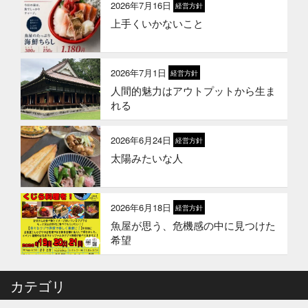
2026年7月16日
経営方針
上手くいかないこと
2026年3月10日
お知らせ
春ギフトはかぎやオンラインストア
で
2026年7月1日
経営方針
人間的魅力はアウトプットから生ま
2026年1月21日
お知らせ
れる
冬のギフトはかぎやオンラインスト
アで
2026年6月24日
経営方針
太陽みたいな人
2026年1月1日
お知らせ
2026年 新年のご挨拶
2026年6月18日
経営方針
魚屋が思う、危機感の中に見つけた
2025年12月12日
セール終了
希望
冬の鍋おすすめ4選”予約販売スター
ト！
カテゴリ
2025年12月10日
休業のお知らせ