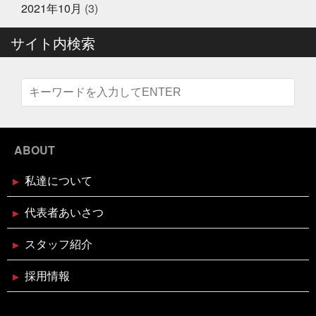
2024年12月16日
リクジラ
産直福袋
男子ごはん
セール終了
町のお魚屋さんが
2021年10月
(3)
できること
疲れもなく丁度いい
白魚
盆休みは
六福ふぐ予約受付中
14〜16日
盛り上げていきましょう
真っ暗の中でひと
サイト内検索
りで楽しむ
真牡蠣
睨みつけられるとドキドキ
瞑
想は多分サウナのととのうのやつ
知らんけど
石巻
福をいっぱい詰め込んだ
福袋
立ち止まる勇気も必
2024年12月16日
セール終了
要
竹下通り
筋トレ
筋トレBIG3だけ再開しよか
なにわ黒牛 しゃぶしゃぶ・すき焼
な
節分
素魚
結局いつもの投稿
美味しく健
き用 予約受付中
康にが一番
美遊空間四国
肋骨折子
肘にばんそう
このタザさエグい
脳で試食させる
若い頃より上品
に
菅北小学校
藁焼き延期
藁焼き試食販売
2024年12月16日
セール終了
襟付き着とかんとね
覚えきれない
記憶に残る表彰
ABOUT
状
話せるお魚屋さんをもとう
誰かピラティスボーイ
ブリしゃぶ用切り身予約受付中
ズのTシャツ使って
誰か興味あるのだろうか
謹賀新
私達について
年
豆まき
贅沢な時間の使い方
走り
超おす
すめ
身体の奥の奥にある筋肉との出会い
週刊大阪日
日新聞
釘煮
関西のお魚業界を盛り上げる会
需要
2024年12月16日
セール終了
代表者あいさつ
があるのか
面白いことやろう
風習
食が繋ぐ家族
天草大王水炊きセット予約受付中
のコミュニケーション
食べるタイミング
食欲の秋
スタッフ紹介
高知
髪飾りはレモン
鬼は自分の心の中の煩悩
鬼退治
魚屋がカブトムシをプレゼント
魚屋が地鶏も
販売中
鰹の藁焼き
鰹の藁焼き試食販売
鳥取出
採用情報
2024年12月16日
セール終了
張
鳥肌
黄金のハモ
白寿真鯛しゃぶしゃぶ用切り身予約
受付中