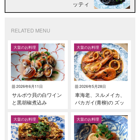
ッティ
RELATED MENU
大畠のお料理
大畠のお料理
2026年6月11日
2026年5月28日
サルボウ貝の白ワイン
車海老、スルメイカ⁡、
と黒胡椒煮込み⁡
バカガイ(青柳)の ズッ
パ ディ ペッシェ⁡
大畠のお料理
大畠のお料理