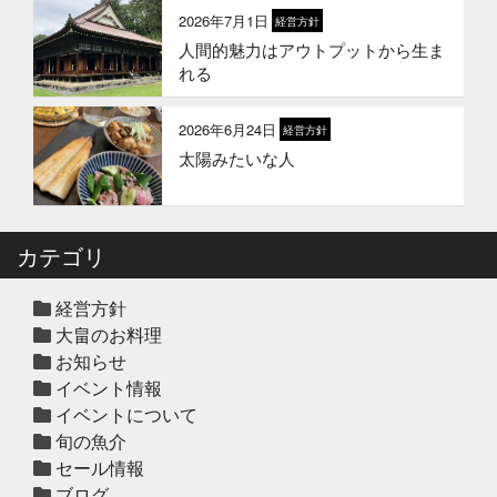
アで
2026年7月1日
経営方針
人間的魅力はアウトプットから生ま
2026年1月1日
お知らせ
れる
2026年 新年のご挨拶
2026年6月24日
経営方針
太陽みたいな人
2025年12月12日
セール終了
冬の鍋おすすめ4選”予約販売スター
ト！
カテゴリ
2025年12月10日
休業のお知らせ
年末年始営業日のお知らせ
経営方針
大畠のお料理
お知らせ
イベント情報
2025年12月10日
セール終了
イベントについて
ハタ鍋セット予約受付中2025年
旬の魚介
セール情報
ブログ
2025年12月10日
セール終了