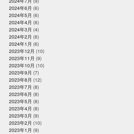
2024年7月
(9)
ラ
ヤマサコウショウ
ヨガ仙人ではない
ワクワク
2024年6月
(6)
2025年4月8日
お知らせ
ドキドキさせてあげる
一応かぎや4代目
一緒に何か
に挑戦する
三重
上天草
中年を楽しむ
久し
2024年5月
(6)
母の日ギフトはかぎやオンラインス
ぶり過ぎでドキドキした
亀太郎は枠の永久社員
五
トアで
2024年4月
(6)
和
今はゴルフとピラティスボーイズ
今はゴルフピラ
2024年3月
(4)
ティスマン
今回の出張は総勢16名
今年の夏はアクテ
ィブに動けた
今年はもっと凄いことになるかも
今年
2024年2月
(6)
2025年2月27日
お知らせ
もチャレンジ
今日から新しい事務所
仲間がいるとい
2024年1月
(6)
春ギフトはかぎやオンラインストア
うことの素晴らしいさ
何もなく無事に終わってくださ
2023年12月
(10)
で
い
何見ても鍋にしたくなるあるある
健康な気がして
いる
健康に生きていくために
備長炭干物
元バス
2023年11月
(9)
ケットマン
全力で頑張れ
全国各地に色々な寿司文
2023年10月
(10)
2025年1月25日
お知らせ
化
出雲そば
出雲大社
千葉
原宿
取材受
2023年9月
(7)
けるの楽しいね
善と悪
四季旬菜むら田
国産蒲焼
冬ギフトはかぎやオンラインストア
きウナギ
土用丑の日
地域
夏のイベント
夏
2023年8月
(12)
で
のゴルフは命懸け
夏の思い出
夏も半分終了
夏男
2023年7月
(8)
は恥ずかしい
外す外さない
大人になってからの勉強
2023年6月
(8)
が楽しい
大人の毛染め
大阪
大阪卸売市場本場上
2025年1月18日
お知らせ
場
大阪市プレミアム付商品券
大阪産業創造館
大
2023年5月
(8)
年始のご挨拶
阪締め
天満
天満市場
天満市場感謝祭
天神
2023年4月
(8)
祭
天神祭をハモと共に祝おう
天草
天草大王
2023年3月
(9)
夫婦円満
奄美に行きたい
奇跡
子どもたちの笑顔
が最高
子供たちと何かを生み出す
子供たちの笑顔が
2023年2月
(10)
2024年12月25日
休業のお知らせ
一番強い
学びを止めるな
安静に安静に
定期検
2023年1月
(9)
年末年始営業のお知らせ
診
宮城
家庭に無料配布してくれる新聞
寿司