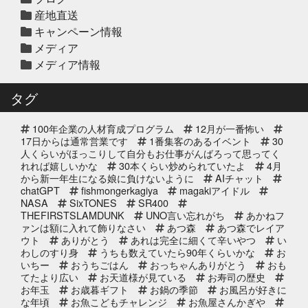
産地直送
天草大王水炊きセット予約受付中
キャンペーン情報
2025年
メディア
メディア情報
2025年12月10日
セール終了
白寿真鯛しゃぶしゃぶ用切り身予約
タグ
受付中2025年
100年企業の人材育成プログラム
12月が一番怖い
2025年12月10日
セール終了
17日からは通常営業です
1番集客のあるイベント
30
ブリしゃぶ用切り身予約受付中
人くらいがほっこりして自分もお仕事がんばろって思ってく
れれば嬉しいかな
2025年
30本くらい炒められていたよ
4月
から新一年生になる娘に負けないように
AIチャット
chatGPT
fishmongerkagiya
magakiアイドル
2025年11月25日
NASA
SixTONES
SR400
イベント終了
THEFIRSTSLAMDUNK
UNO言い忘れがち
あかねフ
サンタのオジサンがやってくる 〜
ァンは額に入れて飾りなさい
あつ森
あつ森でレイア
心がほっこりをプレゼント〜
ウト
ありがとう
あれは完全に細くて辛いやつ
い
わしのすり身
うちも数えていたら90年くらいかな
お
いちー
おうちごはん
おっちゃんありがとう
おも
2025年10月31日
イベント終了
てたより広い
お天道様が見ている
お寿司の歴史
お魚屋さんかぎやの感謝祭
お年玉
お歳暮ギフト
お鍋の季節
お風呂が好きに
な年頃
お魚こどもチャレンジ
お魚屋さんかぎや