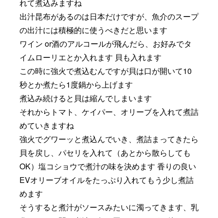
れて煮込みますね
出汁昆布があるのは日本だけですが、魚介のスープ
の出汁には積極的に使うべきだと思います
ワイン or酒のアルコールが飛んだら、お好みでタ
イムローリエとか入れます 貝も入れます
この時に強火で煮込むんですが貝は口が開いて10
秒とか煮たら1度鍋から上げます
煮込み続けると貝は縮んでしまいます
それからトマト、ケイパー、オリーブを入れて煮詰
めていきますね
強火でグワーッと煮込んでいき、煮詰まってきたら
貝を戻し、パセリを入れて（あとから散らしても
OK）塩コショウで煮汁の味を決めます 香りの良い
EVオリーブオイルをたっぷり入れてもう少し煮詰
めます
そうすると煮汁がソースみたいに濁ってきます、乳