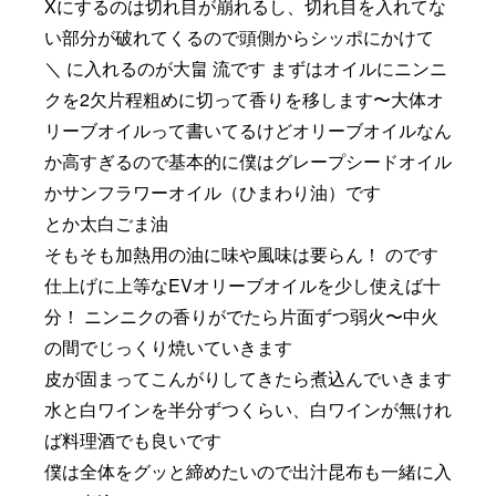
Xにするのは切れ目が崩れるし、切れ目を入れてな
い部分が破れてくるので頭側からシッポにかけて
＼ に入れるのが大畠 流です まずはオイルにニンニ
クを2欠片程粗めに切って香りを移します〜大体オ
リーブオイルって書いてるけどオリーブオイルなん
か高すぎるので基本的に僕はグレープシードオイル
かサンフラワーオイル（ひまわり油）です
とか太白ごま油
そもそも加熱用の油に味や風味は要らん！ のです
仕上げに上等なEVオリーブオイルを少し使えば十
分！ ニンニクの香りがでたら片面ずつ弱火〜中火
の間でじっくり焼いていきます
皮が固まってこんがりしてきたら煮込んでいきます
水と白ワインを半分ずつくらい、白ワインが無けれ
ば料理酒でも良いです
僕は全体をグッと締めたいので出汁昆布も一緒に入