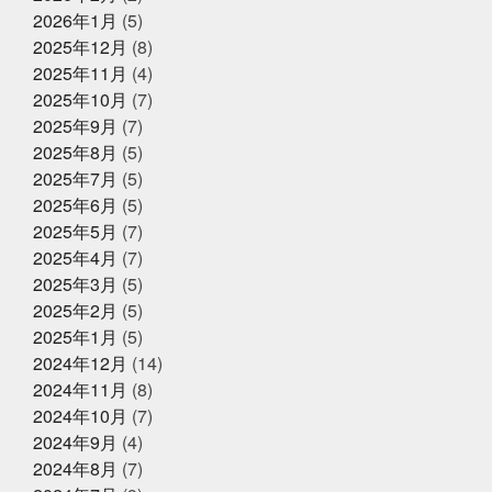
2025年夏季休暇のお知らせ
ゴカマス
カニ担当はカニアレルギー
カブトムシ
2026年1月
(5)
カラダにピース
カルピス出てきた
ガッチャンありが
2025年12月
(8)
とう
ガラポンで国産うなぎは大盤振る舞い
ガラポン
抽選会
キックスターター
キリン秋味が出る頃やね
2025年11月
(4)
クサアジ
グランフロント
2025年6月16日
グランフロントクオリテ
お知らせ
2025年10月
(7)
ィ
グランフロント大阪
ケツメイシ
コミュニテ
【夏ギフト・お中元】は、かぎやオ
2025年9月
(7)
ィ
コンビニで揃うね
ゴルフ焼け
サックス
ンラインストアで
サンタのオジサン
シン仮面ライダー
ジェシー
ス
2025年8月
(5)
カイラウンジほしい
スプラトゥーン3
スラムダン
2025年7月
(5)
ク
ズワイガニ
セコガニ
セルスターターにおいて
2025年5月31日
イベント終了
2025年6月
(5)
いかれる説
タイしゃぶ
タイ料理
チャット
父の日企画～全ての世代に美味しい
GPT
チームで成長してなんぼ
チームスポーツってや
2025年5月
(7)
っぱいいね
トムヤムクン
くじら料理を！～
トレンド
トートバッ
2025年4月
(7)
グ
ドラゴンボール
ハタハタ
ハモ
ハロウィ
2025年3月
(5)
ンゾンビ
ハーフくらいが家族に迷惑をかけない
バイ
2025年5月1日
ク乗りたい
バット振れる自信ない
イベント終了
パパも社長も頑張
2025年2月
(5)
る
パーカー
パーソナライズド検索
ビーチボーイ
お魚こどもチャレンジ第9弾
2025年1月
(5)
ズではない
ビープラッツプレス
ビームス
ピラテ
2024年12月
(14)
ィスのときは付けておきたい
ピラティス舐めたらあか
ん
ピーマンは丸くて大きいやつ
ファッション
フ
2024年11月
(8)
ァンの方々ごめんなさい
プラス思考人間で良かった
2025年4月14日
2024年10月
(7)
お知らせ
プログラミング
プール焼
ベビタピ
ホタルイカ
2024年9月
(4)
クレジットカード決済対応のお知ら
ホタルイカしゃぶしゃぶ
ホンマルラジオ
ボタンエ
せ
ビ
ボール投げれる自信ない
マイクはタバスコ
マ
2024年8月
(7)
スク生活終了で素顔が見える
ママ友
メントスコー