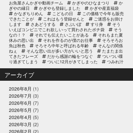
お魚屋さんかぎや動画チーム
かぎやのひなまつり
か
ぎやの縁日
かぎやも登録しました
かぎや産直福袋
2025年10月2日
イベント終了
かなぎちりめん
こどもの日
この価格で今年も販売
できたことが
これはもう登録せんと
ご迷惑をお掛け
第8回 鰹の藁焼き 実演販売
します
さあどうする
さぶいぼ
すり身
そう
いえばコンビニでこれ欲しいって買わされたポチ袋
そう
なの！？
それでも伝えたいことがある
それもまた夏
休みの思い出
それを作るのが僕のお仕事
そろそろお
2025年9月11日
お知らせ
魚は秋色
そろそろ中年と呼ばれる年齢
そんなの関係
リニューアルオープン2周年のお知
ねぇ
そんな思い出が多い方がいいと思う
たまたま出
らせ
てきたフレーズ
だから感謝の輪をつなぐ
ついつい喋
り過ぎてしまう
ついに12月がきてしまった
つみれ汁
で温まってね
てっちり
てなに？
ととのいガツ
2025年8月20日
イベント終了
オ
ととのったことないけど
どじょう金魚すくいって
アーカイブ
なに
どれも絶対に食べてもらいたい
なんでも知って
8/24(日) 子ども未来EXPOに出展｜
る友達が1人増えた感覚
にんにく卵黄
にんにく注
お魚かるたお披露目
射
ひとりひとりが輝ける舞台
ひとり映画
ひなま
2026年8月
(1)
つり
まさかお年玉をもらえるとは
またソフトボール
2026年7月
(3)
したいな
また来世で会おう
また来年もやろう
み
2025年8月17日
お知らせ
2026年6月
(7)
っちーいつもありがとうな
みんなで楽しいことしよう
敬老の日の贈り物は、かぎやオンラ
もう少し値段下がってくれると有難い
もっと自分も磨
2026年5月
(7)
インストアで！ご予約受付中
いていかないと
ももことまちこ
やり甲斐と経験と実
2026年4月
(5)
績
アンチョビーズ
イカナゴ解禁
イルカセンタ
2026年3月
(2)
ー
イワシのすり身試食販売
インドアスポーツの元バ
2025年7月2日
休業のお知らせ
スケットマン
オッサン2人の仲良し話
オパピ
カ
2026年2月
(2)