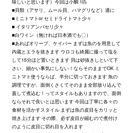
味しいと思います）今回は小鯛 1匹
■貝類（アサリ、ムール貝、ハマグリなど）適に
■ミニトマトor セミドライトマト少々
■ イタリアンパセリ少々
■白ワイン（無ければ日本酒でも〇）
■あればオリーブ、ケイパー まずは魚のを用意して
内蔵とエラを抜きます ウロコも綺麗に撮って塩を
して15分ほど置いときます 貝は砂抜きしといて下
さい、細かい事気にしない！ならそのままでOK ミ
ニトマト使うならば、半分に切っておきます 魚の
調理ですが、面倒くさくてそのまま全部放り込んで
蓋して煮込む！ってスタイルもありますので、面倒
ならそれで良いとは思います 今回は丁寧に各々の
食材を活かすスタイル まずは魚の皮目をカリッと
焼き上げます その際、必ず皮目が縮むので煮付け
のように皮目に切れ目を入れます