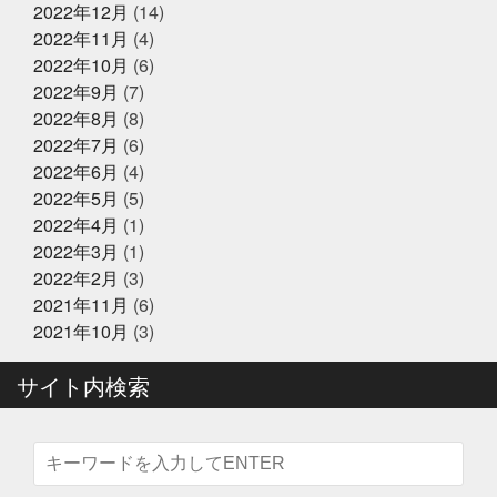
2022年12月
(14)
少しずつでも変えていく
島根出張
左手にゴミ袋持っ
ていたのに
幸せな時間を増やす
幼稚園最後の運動
2022年11月
(4)
会
役にたつ情報
怖い鬼から可愛い鬼に変える
思
2022年10月
(6)
いやりを持った会話が絶対
2024年12月23日
怪我せんようにしよう
感
イベント終了
2022年9月
(7)
謝
改装
文化
新物
日刊水産経済新聞
書
『サンタのオジサンがやってくる』
きながら涙でるよね
最近反省することが多い
最高に
2022年8月
(8)
〜心がほっこりをプレゼント〜
楽しいイベントにする
木曜日祝日はお休みです
東
2022年7月
(6)
京
東急リバブル
松葉ガニ
株式会社枠
桃こ
2022年6月
(4)
まち
桃こまち詰め放題
桃取
死にそうな顔を半分
2024年12月21日
お知らせ
隠せる
決して自分から似てるとは言ってないよ
沢山
2022年5月
(5)
テレビ大阪『大阪おっさんぽ』
に人に感謝しかない
沢山のメッセージで幸せ
海に行
2022年4月
(1)
きたい
海焼け
激ムズ企画
無料の新聞なんだっ
2022年3月
(1)
て
熊本
牡蠣
牡蠣詰め放題
特に体型も変わ
らず
珍魚が揃うお魚
現状維持はマイナス
生ニタ
2022年2月
(3)
2024年12月16日
リクジラ
産直福袋
男子ごはん
セール終了
町のお魚屋さんが
2021年11月
(6)
できること
疲れもなく丁度いい
白魚
盆休みは
六福ふぐ予約受付中
2021年10月
(3)
14〜16日
盛り上げていきましょう
真っ暗の中でひと
りで楽しむ
真牡蠣
睨みつけられるとドキドキ
瞑
想は多分サウナのととのうのやつ
知らんけど
石巻
サイト内検索
福をいっぱい詰め込んだ
福袋
立ち止まる勇気も必
2024年12月16日
セール終了
要
竹下通り
筋トレ
筋トレBIG3だけ再開しよか
なにわ黒牛 しゃぶしゃぶ・すき焼
な
節分
素魚
結局いつもの投稿
美味しく健
き用 予約受付中
康にが一番
美遊空間四国
肋骨折子
肘にばんそう
このタザさエグい
脳で試食させる
若い頃より上品
に
菅北小学校
藁焼き延期
藁焼き試食販売