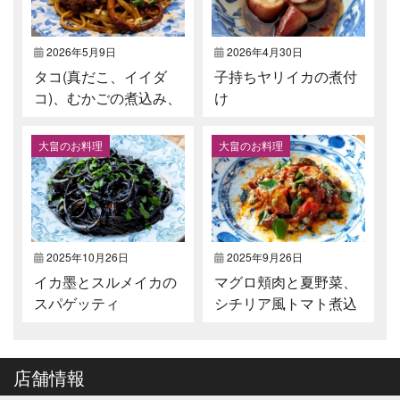
2026年5月9日
2026年4月30日
タコ(真だこ、イイダ
子持ちヤリイカの煮付
コ)、むかごの煮込み、
け
リングイネ⁡
大畠のお料理
大畠のお料理
2025年10月26日
2025年9月26日
イカ墨とスルメイカの
マグロ頬肉と夏野菜、
スパゲッティ
シチリア風トマト煮込
み
店舗情報