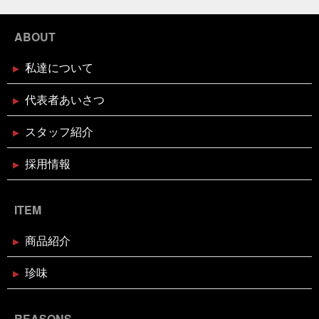
2024年12月16日
セール終了
襟付き着とかんとね
覚えきれない
記憶に残る表彰
状
話せるお魚屋さんをもとう
誰かピラティスボーイ
ブリしゃぶ用切り身予約受付中
ABOUT
ズのTシャツ使って
誰か興味あるのだろうか
謹賀新
年
豆まき
贅沢な時間の使い方
走り
超おす
すめ
身体の奥の奥にある筋肉との出会い
週刊大阪日
私達について
日新聞
釘煮
関西のお魚業界を盛り上げる会
需要
2024年12月16日
セール終了
があるのか
面白いことやろう
風習
食が繋ぐ家族
天草大王水炊きセット予約受付中
代表者あいさつ
のコミュニケーション
食べるタイミング
食欲の秋
高知
髪飾りはレモン
鬼は自分の心の中の煩悩
鬼退治
魚屋がカブトムシをプレゼント
魚屋が地鶏も
スタッフ紹介
販売中
鰹の藁焼き
鰹の藁焼き試食販売
鳥取出
2024年12月16日
セール終了
張
鳥肌
黄金のハモ
採用情報
白寿真鯛しゃぶしゃぶ用切り身予約
受付中
ITEM
2024年12月2日
休業のお知らせ
年末年始営業日のお知らせ
商品紹介
珍味
2024年11月18日
お知らせ
お歳暮・お年賀はかぎやオンライン
REASONS