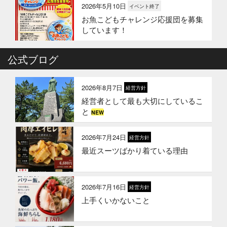
2026年5月10日
イベント終了
お魚こどもチャレンジ応援団を募集
しています！
2026年4月6日
公式ブログ
イベント終了
お魚こどもチャレンジ第10弾
2026年8月7日
経営方針
経営者として最も大切にしているこ
2026年3月24日
イベント終了
と
NEW
お魚屋さんかぎやの創業祭
2026年7月24日
経営方針
最近スーツばかり着ている理由
2026年3月10日
お知らせ
春ギフトはかぎやオンラインストア
で
2026年7月16日
経営方針
上手くいかないこと
2026年1月21日
お知らせ
冬のギフトはかぎやオンラインスト