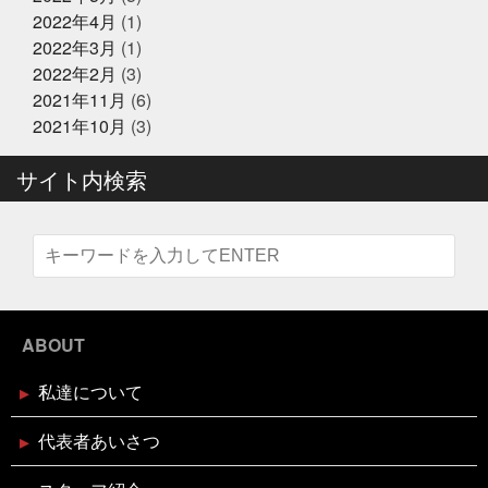
2024年12月21日
お知らせ
隠せる
決して自分から似てるとは言ってないよ
沢山
2022年4月
(1)
テレビ大阪『大阪おっさんぽ』
に人に感謝しかない
沢山のメッセージで幸せ
海に行
2022年3月
(1)
きたい
海焼け
激ムズ企画
無料の新聞なんだっ
2022年2月
(3)
て
熊本
牡蠣
牡蠣詰め放題
特に体型も変わ
らず
珍魚が揃うお魚
現状維持はマイナス
生ニタ
2021年11月
(6)
2024年12月16日
リクジラ
産直福袋
男子ごはん
セール終了
町のお魚屋さんが
2021年10月
(3)
できること
疲れもなく丁度いい
白魚
盆休みは
六福ふぐ予約受付中
14〜16日
盛り上げていきましょう
真っ暗の中でひと
サイト内検索
りで楽しむ
真牡蠣
睨みつけられるとドキドキ
瞑
想は多分サウナのととのうのやつ
知らんけど
石巻
福をいっぱい詰め込んだ
福袋
立ち止まる勇気も必
2024年12月16日
セール終了
要
竹下通り
筋トレ
筋トレBIG3だけ再開しよか
なにわ黒牛 しゃぶしゃぶ・すき焼
な
節分
素魚
結局いつもの投稿
美味しく健
き用 予約受付中
康にが一番
美遊空間四国
肋骨折子
肘にばんそう
このタザさエグい
脳で試食させる
若い頃より上品
に
菅北小学校
藁焼き延期
藁焼き試食販売
2024年12月16日
セール終了
襟付き着とかんとね
覚えきれない
記憶に残る表彰
ABOUT
状
話せるお魚屋さんをもとう
誰かピラティスボーイ
ブリしゃぶ用切り身予約受付中
ズのTシャツ使って
誰か興味あるのだろうか
謹賀新
私達について
年
豆まき
贅沢な時間の使い方
走り
超おす
すめ
身体の奥の奥にある筋肉との出会い
週刊大阪日
日新聞
釘煮
関西のお魚業界を盛り上げる会
需要
2024年12月16日
セール終了
代表者あいさつ
があるのか
面白いことやろう
風習
食が繋ぐ家族
天草大王水炊きセット予約受付中
のコミュニケーション
食べるタイミング
食欲の秋