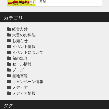
希望
冬の鍋おすすめ4選”予約販売スター
ト！
カテゴリ
2025年12月10日
休業のお知らせ
年末年始営業日のお知らせ
経営方針
大畠のお料理
お知らせ
イベント情報
2025年12月10日
セール終了
イベントについて
ハタ鍋セット予約受付中2025年
旬の魚介
セール情報
ブログ
2025年12月10日
セール終了
産地直送
天草大王水炊きセット予約受付中
キャンペーン情報
2025年
メディア
メディア情報
2025年12月10日
セール終了
白寿真鯛しゃぶしゃぶ用切り身予約
タグ
受付中2025年