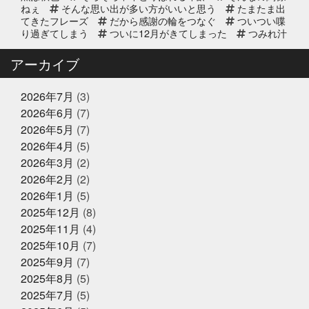
リニューアルオープン2周年のお知
ねぇ
そんな思い出が多い方がいいと思う
たまたま出
らせ
てきたフレーズ
だから感謝の輪をつなぐ
ついつい喋
り過ぎてしまう
ついに12月がきてしまった
つみれ汁
で温まってね
てっちり
てなに？
ととのいガツ
2025年8月20日
イベント終了
オ
ととのったことないけど
どじょう金魚すくいって
アーカイブ
なに
どれも絶対に食べてもらいたい
なんでも知って
8/24(日) 子ども未来EXPOに出展｜
る友達が1人増えた感覚
にんにく卵黄
にんにく注
お魚かるたお披露目
射
ひとりひとりが輝ける舞台
ひとり映画
ひなま
2026年7月
(3)
つり
まさかお年玉をもらえるとは
またソフトボール
2026年6月
(7)
したいな
また来世で会おう
また来年もやろう
み
2025年8月17日
お知らせ
2026年5月
(7)
っちーいつもありがとうな
みんなで楽しいことしよう
敬老の日の贈り物は、かぎやオンラ
もう少し値段下がってくれると有難い
もっと自分も磨
2026年4月
(5)
インストアで！ご予約受付中
いていかないと
ももことまちこ
やり甲斐と経験と実
2026年3月
(2)
績
アンチョビーズ
イカナゴ解禁
イルカセンタ
2026年2月
(2)
ー
イワシのすり身試食販売
インドアスポーツの元バ
2025年7月2日
休業のお知らせ
スケットマン
オッサン2人の仲良し話
オパピ
カ
2026年1月
(5)
2025年夏季休暇のお知らせ
ゴカマス
カニ担当はカニアレルギー
カブトムシ
2025年12月
(8)
カラダにピース
カルピス出てきた
ガッチャンありが
2025年11月
(4)
とう
ガラポンで国産うなぎは大盤振る舞い
ガラポン
抽選会
キックスターター
キリン秋味が出る頃やね
2025年10月
(7)
クサアジ
グランフロント
2025年6月16日
グランフロントクオリテ
お知らせ
2025年9月
(7)
ィ
グランフロント大阪
ケツメイシ
コミュニテ
【夏ギフト・お中元】は、かぎやオ
2025年8月
(5)
ィ
コンビニで揃うね
ゴルフ焼け
サックス
ンラインストアで
サンタのオジサン
シン仮面ライダー
ジェシー
ス
2025年7月
(5)
カイラウンジほしい
スプラトゥーン3
スラムダン