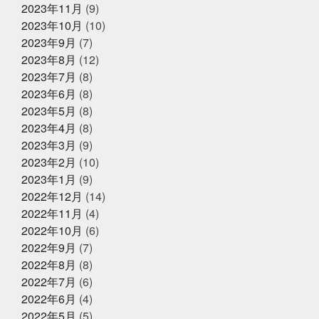
2023年11月
(9)
で
い
何見ても鍋にしたくなるあるある
健康な気がして
いる
健康に生きていくために
備長炭干物
元バス
2023年10月
(10)
ケットマン
全力で頑張れ
全国各地に色々な寿司文
2023年9月
(7)
2025年1月25日
お知らせ
化
出雲そば
出雲大社
千葉
原宿
取材受
2023年8月
(12)
けるの楽しいね
善と悪
四季旬菜むら田
国産蒲焼
冬ギフトはかぎやオンラインストア
きウナギ
土用丑の日
地域
夏のイベント
夏
2023年7月
(8)
で
のゴルフは命懸け
夏の思い出
夏も半分終了
夏男
2023年6月
(8)
は恥ずかしい
外す外さない
大人になってからの勉強
2023年5月
(8)
が楽しい
大人の毛染め
大阪
大阪卸売市場本場上
2025年1月18日
お知らせ
場
大阪市プレミアム付商品券
大阪産業創造館
大
2023年4月
(8)
年始のご挨拶
阪締め
天満
天満市場
天満市場感謝祭
天神
2023年3月
(9)
祭
天神祭をハモと共に祝おう
天草
天草大王
2023年2月
(10)
夫婦円満
奄美に行きたい
奇跡
子どもたちの笑顔
が最高
子供たちと何かを生み出す
子供たちの笑顔が
2023年1月
(9)
2024年12月25日
休業のお知らせ
一番強い
学びを止めるな
安静に安静に
定期検
2022年12月
(14)
年末年始営業のお知らせ
診
宮城
家庭に無料配布してくれる新聞
寿司
2022年11月
(4)
少しずつでも変えていく
島根出張
左手にゴミ袋持っ
ていたのに
幸せな時間を増やす
幼稚園最後の運動
2022年10月
(6)
会
役にたつ情報
怖い鬼から可愛い鬼に変える
思
2022年9月
(7)
いやりを持った会話が絶対
2024年12月23日
怪我せんようにしよう
感
イベント終了
2022年8月
(8)
謝
改装
文化
新物
日刊水産経済新聞
書
『サンタのオジサンがやってくる』
きながら涙でるよね
最近反省することが多い
最高に
2022年7月
(6)
〜心がほっこりをプレゼント〜
楽しいイベントにする
木曜日祝日はお休みです
東
2022年6月
(4)
京
東急リバブル
松葉ガニ
株式会社枠
桃こ
2022年5月
(5)
まち
桃こまち詰め放題
桃取
死にそうな顔を半分