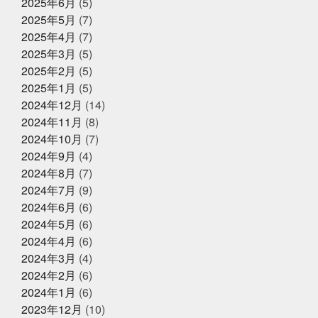
2025年6月
(5)
ク
ズワイガニ
セコガニ
セルスターターにおいて
2025年5月31日
イベント終了
2025年5月
(7)
いかれる説
タイしゃぶ
タイ料理
チャット
父の日企画～全ての世代に美味しい
GPT
チームで成長してなんぼ
チームスポーツってや
2025年4月
(7)
っぱいいね
トムヤムクン
くじら料理を！～
トレンド
トートバッ
2025年3月
(5)
グ
ドラゴンボール
ハタハタ
ハモ
ハロウィ
2025年2月
(5)
ンゾンビ
ハーフくらいが家族に迷惑をかけない
バイ
2025年5月1日
ク乗りたい
バット振れる自信ない
イベント終了
パパも社長も頑張
2025年1月
(5)
る
パーカー
パーソナライズド検索
ビーチボーイ
お魚こどもチャレンジ第9弾
2024年12月
(14)
ズではない
ビープラッツプレス
ビームス
ピラテ
2024年11月
(8)
ィスのときは付けておきたい
ピラティス舐めたらあか
ん
ピーマンは丸くて大きいやつ
ファッション
フ
2024年10月
(7)
ァンの方々ごめんなさい
プラス思考人間で良かった
2025年4月14日
2024年9月
(4)
お知らせ
プログラミング
プール焼
ベビタピ
ホタルイカ
2024年8月
(7)
クレジットカード決済対応のお知ら
ホタルイカしゃぶしゃぶ
ホンマルラジオ
ボタンエ
せ
ビ
ボール投げれる自信ない
マイクはタバスコ
マ
2024年7月
(9)
スク生活終了で素顔が見える
ママ友
メントスコー
2024年6月
(6)
ラ
ヤマサコウショウ
ヨガ仙人ではない
ワクワク
2024年5月
(6)
2025年4月8日
お知らせ
ドキドキさせてあげる
一応かぎや4代目
一緒に何か
に挑戦する
三重
上天草
中年を楽しむ
久し
2024年4月
(6)
母の日ギフトはかぎやオンラインス
ぶり過ぎでドキドキした
亀太郎は枠の永久社員
五
トアで
2024年3月
(4)
和
今はゴルフとピラティスボーイズ
今はゴルフピラ
2024年2月
(6)
ティスマン
今回の出張は総勢16名
今年の夏はアクテ
ィブに動けた
今年はもっと凄いことになるかも
今年
2024年1月
(6)
2025年2月27日
お知らせ
もチャレンジ
今日から新しい事務所
仲間がいるとい
2023年12月
(10)
春ギフトはかぎやオンラインストア
うことの素晴らしいさ
何もなく無事に終わってくださ