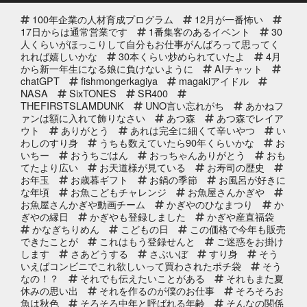
100年企業の人材育成プログラム
12月が一番怖い
2025年12月10日
セール終了
17日からは通常営業です
1番集客のあるイベント
30
ブリしゃぶ用切り身予約受付中
人くらいがほっこりして自分もお仕事がんばろって思ってく
れれば嬉しいかな
2025年
30本くらい炒められていたよ
4月
から新一年生になる娘に負けないように
AIチャット
chatGPT
fishmongerkagiya
magakiアイドル
2025年11月25日
NASA
SixTONES
SR400
イベント終了
THEFIRSTSLAMDUNK
UNO言い忘れがち
あかねフ
サンタのオジサンがやってくる 〜
ァンは額に入れて飾りなさい
あつ森
あつ森でレイア
心がほっこりをプレゼント〜
ウト
ありがとう
あれは完全に細くて辛いやつ
い
わしのすり身
うちも数えていたら90年くらいかな
お
いちー
おうちごはん
おっちゃんありがとう
おも
2025年10月31日
イベント終了
てたより広い
お天道様が見ている
お寿司の歴史
お魚屋さんかぎやの感謝祭
お年玉
お歳暮ギフト
お鍋の季節
お風呂が好きに
な年頃
お魚こどもチャレンジ
お魚屋さんかぎや
お魚屋さんかぎや動画チーム
かぎやのひなまつり
か
ぎやの縁日
かぎやも登録しました
かぎや産直福袋
2025年10月2日
イベント終了
かなぎちりめん
こどもの日
この価格で今年も販売
できたことが
これはもう登録せんと
ご迷惑をお掛け
第8回 鰹の藁焼き 実演販売
します
さあどうする
さぶいぼ
すり身
そう
いえばコンビニでこれ欲しいって買わされたポチ袋
そう
なの！？
それでも伝えたいことがある
それもまた夏
休みの思い出
それを作るのが僕のお仕事
そろそろお
2025年9月11日
お知らせ
魚は秋色
そろそろ中年と呼ばれる年齢
そんなの関係