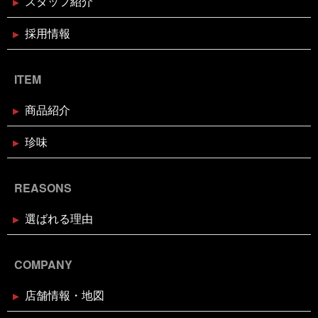
スタッフ紹介
高知
髪飾りはレモン
鬼は自分の心の中の煩悩
鬼退治
魚屋がカブトムシをプレゼント
魚屋が地鶏も
販売中
鰹の藁焼き
鰹の藁焼き試食販売
鳥取出
採用情報
2024年12月16日
セール終了
張
鳥肌
黄金のハモ
白寿真鯛しゃぶしゃぶ用切り身予約
受付中
ITEM
2024年12月2日
休業のお知らせ
商品紹介
年末年始営業日のお知らせ
珍味
2024年11月18日
お知らせ
REASONS
お歳暮・お年賀はかぎやオンライン
ストアで
選ばれる理由
2024年11月17日
休業のお知らせ
臨時休業のお知らせ（2024年11月
COMPANY
24日）
店舗情報・地図
2024年11月11日
イベント終了