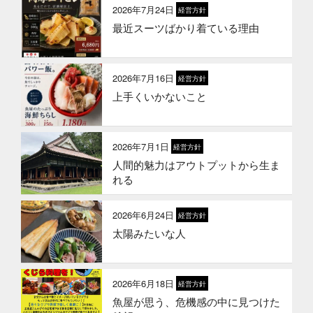
2026年7月24日
経営方針
最近スーツばかり着ている理由
2026年3月24日
イベント終了
お魚屋さんかぎやの創業祭
2026年7月16日
経営方針
上手くいかないこと
2026年3月10日
お知らせ
春ギフトはかぎやオンラインストア
で
2026年7月1日
経営方針
人間的魅力はアウトプットから生ま
2026年1月21日
お知らせ
れる
冬のギフトはかぎやオンラインスト
アで
2026年6月24日
経営方針
太陽みたいな人
2026年1月1日
お知らせ
2026年 新年のご挨拶
2026年6月18日
経営方針
魚屋が思う、危機感の中に見つけた
2025年12月12日
セール終了