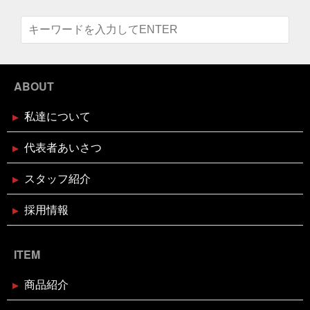
なにわ黒牛 しゃぶしゃぶ・すき焼
な
節分
素魚
結局いつもの投稿
美味しく健
き用 予約受付中
康にが一番
美遊空間四国
肋骨折子
肘にばんそう
このタザさエグい
脳で試食させる
若い頃より上品
に
菅北小学校
藁焼き延期
藁焼き試食販売
2024年12月16日
セール終了
襟付き着とかんとね
覚えきれない
記憶に残る表彰
状
話せるお魚屋さんをもとう
誰かピラティスボーイ
ブリしゃぶ用切り身予約受付中
ABOUT
ズのTシャツ使って
誰か興味あるのだろうか
謹賀新
年
豆まき
贅沢な時間の使い方
走り
超おす
すめ
身体の奥の奥にある筋肉との出会い
週刊大阪日
私達について
日新聞
釘煮
関西のお魚業界を盛り上げる会
需要
2024年12月16日
セール終了
があるのか
面白いことやろう
風習
食が繋ぐ家族
天草大王水炊きセット予約受付中
代表者あいさつ
のコミュニケーション
食べるタイミング
食欲の秋
高知
髪飾りはレモン
鬼は自分の心の中の煩悩
鬼退治
魚屋がカブトムシをプレゼント
魚屋が地鶏も
スタッフ紹介
販売中
鰹の藁焼き
鰹の藁焼き試食販売
鳥取出
2024年12月16日
セール終了
張
鳥肌
黄金のハモ
採用情報
白寿真鯛しゃぶしゃぶ用切り身予約
受付中
ITEM
2024年12月2日
休業のお知らせ
年末年始営業日のお知らせ
商品紹介