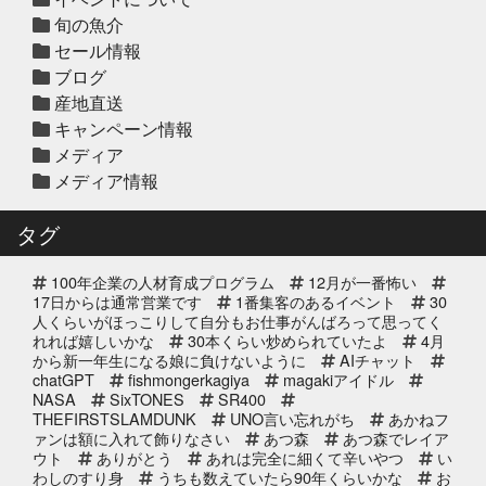
旬の魚介
セール情報
ブログ
2025年12月10日
セール終了
産地直送
天草大王水炊きセット予約受付中
キャンペーン情報
2025年
メディア
メディア情報
2025年12月10日
セール終了
白寿真鯛しゃぶしゃぶ用切り身予約
タグ
受付中2025年
100年企業の人材育成プログラム
12月が一番怖い
2025年12月10日
セール終了
17日からは通常営業です
1番集客のあるイベント
30
ブリしゃぶ用切り身予約受付中
人くらいがほっこりして自分もお仕事がんばろって思ってく
れれば嬉しいかな
2025年
30本くらい炒められていたよ
4月
から新一年生になる娘に負けないように
AIチャット
chatGPT
fishmongerkagiya
magakiアイドル
2025年11月25日
NASA
SixTONES
SR400
イベント終了
THEFIRSTSLAMDUNK
UNO言い忘れがち
あかねフ
サンタのオジサンがやってくる 〜
ァンは額に入れて飾りなさい
あつ森
あつ森でレイア
心がほっこりをプレゼント〜
ウト
ありがとう
あれは完全に細くて辛いやつ
い
わしのすり身
うちも数えていたら90年くらいかな
お