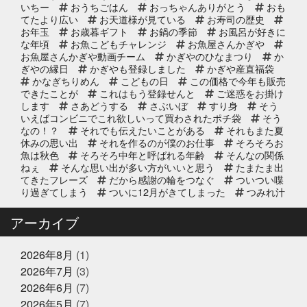
いちー
おうちごはん
おっちゃんありがとう
おも
2025年10月31日
イベント終了
てたより広い
お天道様が見ている
お寿司の歴史
お魚屋さんかぎやの感謝祭
お年玉
お歳暮ギフト
お鍋の季節
お風呂が好きに
な年頃
お魚こどもチャレンジ
お魚屋さんかぎや
お魚屋さんかぎや動画チーム
かぎやのひなまつり
か
ぎやの縁日
かぎやも登録しました
かぎや産直福袋
2025年10月2日
イベント終了
かなぎちりめん
こどもの日
この価格で今年も販売
できたことが
これはもう登録せんと
ご迷惑をお掛け
第8回 鰹の藁焼き 実演販売
します
さあどうする
さぶいぼ
すり身
そう
いえばコンビニでこれ欲しいって買わされたポチ袋
そう
なの！？
それでも伝えたいことがある
それもまた夏
休みの思い出
それを作るのが僕のお仕事
そろそろお
2025年9月11日
お知らせ
魚は秋色
そろそろ中年と呼ばれる年齢
そんなの関係
リニューアルオープン2周年のお知
ねぇ
そんな思い出が多い方がいいと思う
たまたま出
らせ
てきたフレーズ
だから感謝の輪をつなぐ
ついつい喋
り過ぎてしまう
ついに12月がきてしまった
つみれ汁
で温まってね
てっちり
てなに？
ととのいガツ
2025年8月20日
イベント終了
オ
ととのったことないけど
どじょう金魚すくいって
アーカイブ
なに
どれも絶対に食べてもらいたい
なんでも知って
8/24(日) 子ども未来EXPOに出展｜
る友達が1人増えた感覚
にんにく卵黄
にんにく注
お魚かるたお披露目
射
ひとりひとりが輝ける舞台
ひとり映画
ひなま
2026年8月
(1)
つり
まさかお年玉をもらえるとは
またソフトボール
2026年7月
(3)
したいな
また来世で会おう
また来年もやろう
み
2025年8月17日
お知らせ
2026年6月
(7)
っちーいつもありがとうな
みんなで楽しいことしよう
敬老の日の贈り物は、かぎやオンラ
もう少し値段下がってくれると有難い
もっと自分も磨
2026年5月
(7)