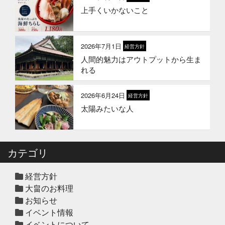
上手くいかないこと
2026年1月21日
お知らせ
冬のギフトはかぎやオンラインスト
アで
2026年7月1日
経営方針
人間的魅力はアウトプットから生ま
2026年1月1日
お知らせ
れる
2026年 新年のご挨拶
2026年6月24日
経営方針
太陽みたいな人
2025年12月12日
セール終了
冬の鍋おすすめ4選”予約販売スター
ト！
カテゴリ
2025年12月10日
休業のお知らせ
年末年始営業日のお知らせ
経営方針
大畠のお料理
お知らせ
イベント情報
2025年12月10日
セール終了
イベントについて
ハタ鍋セット予約受付中2025年