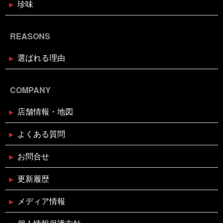
珍味
2024年11月18日
お知らせ
お歳暮・お年賀はかぎやオンライン
REASONS
ストアで
選ばれる理由
2024年11月17日
休業のお知らせ
臨時休業のお知らせ（2024年11月
24日）
COMPANY
店舗情報・地図
2024年11月11日
イベント終了
お魚屋さんかぎやの感謝祭
よくある質問
お問合せ
2024年10月29日
イベント終了
親子お魚さばき教室
更新履歴
メディア情報
2024年10月10日
イベント終了
第7回 鰹の藁焼き 実演販売