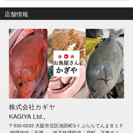
店舗情報
株式会社カギヤ
KAGIYA Ltd.,
〒530-0033 大阪市北区池田町3-1 ぷららてんまＢ１Ｆ
JR環状線「天満」、地下鉄堺筋線「扇町」下車すぐ