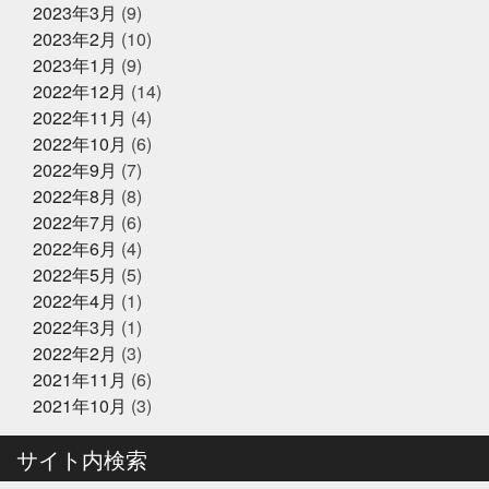
2023年3月
(9)
夫婦円満
奄美に行きたい
奇跡
子どもたちの笑顔
が最高
子供たちと何かを生み出す
子供たちの笑顔が
2023年2月
(10)
2024年12月25日
休業のお知らせ
一番強い
学びを止めるな
安静に安静に
定期検
2023年1月
(9)
年末年始営業のお知らせ
診
宮城
家庭に無料配布してくれる新聞
寿司
2022年12月
(14)
少しずつでも変えていく
島根出張
左手にゴミ袋持っ
ていたのに
幸せな時間を増やす
幼稚園最後の運動
2022年11月
(4)
会
役にたつ情報
怖い鬼から可愛い鬼に変える
思
2022年10月
(6)
いやりを持った会話が絶対
2024年12月23日
怪我せんようにしよう
感
イベント終了
2022年9月
(7)
謝
改装
文化
新物
日刊水産経済新聞
書
『サンタのオジサンがやってくる』
きながら涙でるよね
最近反省することが多い
最高に
2022年8月
(8)
〜心がほっこりをプレゼント〜
楽しいイベントにする
木曜日祝日はお休みです
東
2022年7月
(6)
京
東急リバブル
松葉ガニ
株式会社枠
桃こ
2022年6月
(4)
まち
桃こまち詰め放題
桃取
死にそうな顔を半分
2024年12月21日
お知らせ
隠せる
決して自分から似てるとは言ってないよ
沢山
2022年5月
(5)
テレビ大阪『大阪おっさんぽ』
に人に感謝しかない
沢山のメッセージで幸せ
海に行
2022年4月
(1)
きたい
海焼け
激ムズ企画
無料の新聞なんだっ
2022年3月
(1)
て
熊本
牡蠣
牡蠣詰め放題
特に体型も変わ
らず
珍魚が揃うお魚
現状維持はマイナス
生ニタ
2022年2月
(3)
2024年12月16日
リクジラ
産直福袋
男子ごはん
セール終了
町のお魚屋さんが
2021年11月
(6)
できること
疲れもなく丁度いい
白魚
盆休みは
六福ふぐ予約受付中
2021年10月
(3)
14〜16日
盛り上げていきましょう
真っ暗の中でひと
りで楽しむ
真牡蠣
睨みつけられるとドキドキ
瞑
想は多分サウナのととのうのやつ
知らんけど
石巻
サイト内検索
福をいっぱい詰め込んだ
福袋
立ち止まる勇気も必
2024年12月16日
セール終了
要
竹下通り
筋トレ
筋トレBIG3だけ再開しよか