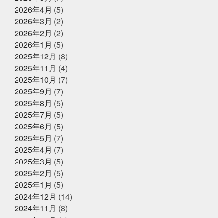
インストアで！ご予約受付中
いていかないと
ももことまちこ
やり甲斐と経験と実
2026年4月
(5)
績
アンチョビーズ
イカナゴ解禁
イルカセンタ
2026年3月
(2)
ー
イワシのすり身試食販売
インドアスポーツの元バ
2025年7月2日
休業のお知らせ
スケットマン
オッサン2人の仲良し話
オパピ
カ
2026年2月
(2)
2025年夏季休暇のお知らせ
ゴカマス
カニ担当はカニアレルギー
カブトムシ
2026年1月
(5)
カラダにピース
カルピス出てきた
ガッチャンありが
2025年12月
(8)
とう
ガラポンで国産うなぎは大盤振る舞い
ガラポン
抽選会
キックスターター
キリン秋味が出る頃やね
2025年11月
(4)
クサアジ
グランフロント
2025年6月16日
グランフロントクオリテ
お知らせ
2025年10月
(7)
ィ
グランフロント大阪
ケツメイシ
コミュニテ
【夏ギフト・お中元】は、かぎやオ
2025年9月
(7)
ィ
コンビニで揃うね
ゴルフ焼け
サックス
ンラインストアで
サンタのオジサン
シン仮面ライダー
ジェシー
ス
2025年8月
(5)
カイラウンジほしい
スプラトゥーン3
スラムダン
2025年7月
(5)
ク
ズワイガニ
セコガニ
セルスターターにおいて
2025年5月31日
イベント終了
2025年6月
(5)
いかれる説
タイしゃぶ
タイ料理
チャット
父の日企画～全ての世代に美味しい
GPT
チームで成長してなんぼ
チームスポーツってや
2025年5月
(7)
っぱいいね
トムヤムクン
くじら料理を！～
トレンド
トートバッ
2025年4月
(7)
グ
ドラゴンボール
ハタハタ
ハモ
ハロウィ
2025年3月
(5)
ンゾンビ
ハーフくらいが家族に迷惑をかけない
バイ
2025年5月1日
ク乗りたい
バット振れる自信ない
イベント終了
パパも社長も頑張
2025年2月
(5)
る
パーカー
パーソナライズド検索
ビーチボーイ
お魚こどもチャレンジ第9弾
2025年1月
(5)
ズではない
ビープラッツプレス
ビームス
ピラテ
2024年12月
(14)
ィスのときは付けておきたい
ピラティス舐めたらあか
ん
ピーマンは丸くて大きいやつ
ファッション
フ
2024年11月
(8)
ァンの方々ごめんなさい
プラス思考人間で良かった