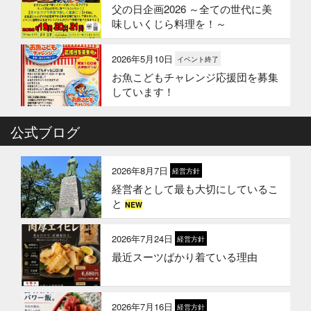
父の日企画2026 ～全ての世代に美
味しいくじら料理を！～
2026年5月10日
イベント終了
お魚こどもチャレンジ応援団を募集
しています！
2026年4月6日
公式ブログ
イベント終了
お魚こどもチャレンジ第10弾
2026年8月7日
経営方針
経営者として最も大切にしているこ
2026年3月24日
イベント終了
と
NEW
お魚屋さんかぎやの創業祭
2026年7月24日
経営方針
最近スーツばかり着ている理由
2026年3月10日
お知らせ
春ギフトはかぎやオンラインストア
で
2026年7月16日
経営方針