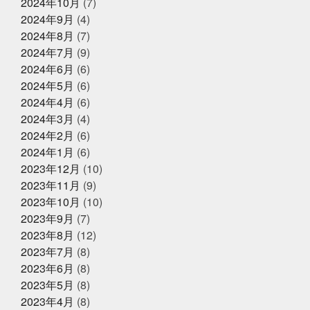
2025年4月14日
2024年10月
(7)
お知らせ
プログラミング
プール焼
ベビタピ
ホタルイカ
2024年9月
(4)
クレジットカード決済対応のお知ら
ホタルイカしゃぶしゃぶ
ホンマルラジオ
ボタンエ
せ
ビ
ボール投げれる自信ない
マイクはタバスコ
マ
2024年8月
(7)
スク生活終了で素顔が見える
ママ友
メントスコー
2024年7月
(9)
ラ
ヤマサコウショウ
ヨガ仙人ではない
ワクワク
2024年6月
(6)
2025年4月8日
お知らせ
ドキドキさせてあげる
一応かぎや4代目
一緒に何か
に挑戦する
三重
上天草
中年を楽しむ
久し
2024年5月
(6)
母の日ギフトはかぎやオンラインス
ぶり過ぎでドキドキした
亀太郎は枠の永久社員
五
トアで
2024年4月
(6)
和
今はゴルフとピラティスボーイズ
今はゴルフピラ
2024年3月
(4)
ティスマン
今回の出張は総勢16名
今年の夏はアクテ
ィブに動けた
今年はもっと凄いことになるかも
今年
2024年2月
(6)
2025年2月27日
お知らせ
もチャレンジ
今日から新しい事務所
仲間がいるとい
2024年1月
(6)
春ギフトはかぎやオンラインストア
うことの素晴らしいさ
何もなく無事に終わってくださ
2023年12月
(10)
で
い
何見ても鍋にしたくなるあるある
健康な気がして
いる
健康に生きていくために
備長炭干物
元バス
2023年11月
(9)
ケットマン
全力で頑張れ
全国各地に色々な寿司文
2023年10月
(10)
2025年1月25日
お知らせ
化
出雲そば
出雲大社
千葉
原宿
取材受
2023年9月
(7)
けるの楽しいね
善と悪
四季旬菜むら田
国産蒲焼
冬ギフトはかぎやオンラインストア
きウナギ
土用丑の日
地域
夏のイベント
夏
2023年8月
(12)
で
のゴルフは命懸け
夏の思い出
夏も半分終了
夏男
2023年7月
(8)
は恥ずかしい
外す外さない
大人になってからの勉強
2023年6月
(8)
が楽しい
大人の毛染め
大阪
大阪卸売市場本場上
2025年1月18日
お知らせ
場
大阪市プレミアム付商品券
大阪産業創造館
大
2023年5月
(8)
年始のご挨拶
阪締め
天満
天満市場
天満市場感謝祭
天神
2023年4月
(8)
祭
天神祭をハモと共に祝おう
天草
天草大王