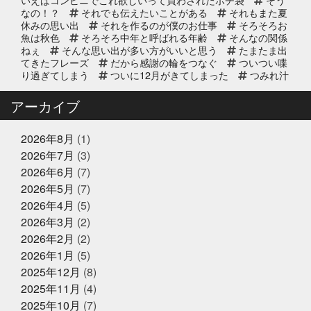
なの！？
それでも伝えたいことがある
それもまた夏
休みの思い出
それを作るのが僕のお仕事
そろそろお
2025年9月11日
お知らせ
魚は秋色
そろそろ中年と呼ばれる年齢
そんなの関係
リニューアルオープン2周年のお知
ねぇ
そんな思い出が多い方がいいと思う
たまたま出
らせ
てきたフレーズ
だから感謝の輪をつなぐ
ついつい喋
り過ぎてしまう
ついに12月がきてしまった
つみれ汁
で温まってね
てっちり
てなに？
ととのいガツ
2025年8月20日
イベント終了
オ
ととのったことないけど
どじょう金魚すくいって
アーカイブ
なに
どれも絶対に食べてもらいたい
なんでも知って
8/24(日) 子ども未来EXPOに出展｜
る友達が1人増えた感覚
にんにく卵黄
にんにく注
お魚かるたお披露目
射
ひとりひとりが輝ける舞台
ひとり映画
ひなま
2026年8月
(1)
つり
まさかお年玉をもらえるとは
またソフトボール
2026年7月
(3)
したいな
また来世で会おう
また来年もやろう
み
2025年8月17日
お知らせ
2026年6月
(7)
っちーいつもありがとうな
みんなで楽しいことしよう
敬老の日の贈り物は、かぎやオンラ
もう少し値段下がってくれると有難い
もっと自分も磨
2026年5月
(7)
インストアで！ご予約受付中
いていかないと
ももことまちこ
やり甲斐と経験と実
2026年4月
(5)
績
アンチョビーズ
イカナゴ解禁
イルカセンタ
2026年3月
(2)
ー
イワシのすり身試食販売
インドアスポーツの元バ
2025年7月2日
休業のお知らせ
スケットマン
オッサン2人の仲良し話
オパピ
カ
2026年2月
(2)
2025年夏季休暇のお知らせ
ゴカマス
カニ担当はカニアレルギー
カブトムシ
2026年1月
(5)
カラダにピース
カルピス出てきた
ガッチャンありが
2025年12月
(8)
とう
ガラポンで国産うなぎは大盤振る舞い
ガラポン
抽選会
キックスターター
キリン秋味が出る頃やね
2025年11月
(4)
クサアジ
グランフロント
2025年6月16日
グランフロントクオリテ
お知らせ
2025年10月
(7)