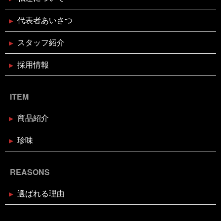
日新聞
釘煮
関西のお魚業界を盛り上げる会
需要
2024年12月16日
セール終了
があるのか
面白いことやろう
風習
食が繋ぐ家族
天草大王水炊きセット予約受付中
代表者あいさつ
のコミュニケーション
食べるタイミング
食欲の秋
高知
髪飾りはレモン
鬼は自分の心の中の煩悩
鬼退治
魚屋がカブトムシをプレゼント
魚屋が地鶏も
スタッフ紹介
販売中
鰹の藁焼き
鰹の藁焼き試食販売
鳥取出
2024年12月16日
セール終了
張
鳥肌
黄金のハモ
採用情報
白寿真鯛しゃぶしゃぶ用切り身予約
受付中
ITEM
2024年12月2日
休業のお知らせ
年末年始営業日のお知らせ
商品紹介
珍味
2024年11月18日
お知らせ
お歳暮・お年賀はかぎやオンライン
REASONS
ストアで
選ばれる理由
2024年11月17日
休業のお知らせ
臨時休業のお知らせ（2024年11月