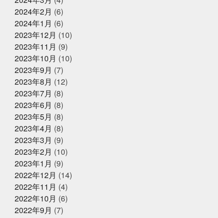
ティスマン
今回の出張は総勢16名
今年の夏はアクテ
ィブに動けた
今年はもっと凄いことになるかも
今年
2024年2月
(6)
2025年2月27日
お知らせ
もチャレンジ
今日から新しい事務所
仲間がいるとい
2024年1月
(6)
春ギフトはかぎやオンラインストア
うことの素晴らしいさ
何もなく無事に終わってくださ
2023年12月
(10)
で
い
何見ても鍋にしたくなるあるある
健康な気がして
いる
健康に生きていくために
備長炭干物
元バス
2023年11月
(9)
ケットマン
全力で頑張れ
全国各地に色々な寿司文
2023年10月
(10)
2025年1月25日
お知らせ
化
出雲そば
出雲大社
千葉
原宿
取材受
2023年9月
(7)
けるの楽しいね
善と悪
四季旬菜むら田
国産蒲焼
冬ギフトはかぎやオンラインストア
きウナギ
土用丑の日
地域
夏のイベント
夏
2023年8月
(12)
で
のゴルフは命懸け
夏の思い出
夏も半分終了
夏男
2023年7月
(8)
は恥ずかしい
外す外さない
大人になってからの勉強
2023年6月
(8)
が楽しい
大人の毛染め
大阪
大阪卸売市場本場上
2025年1月18日
お知らせ
場
大阪市プレミアム付商品券
大阪産業創造館
大
2023年5月
(8)
年始のご挨拶
阪締め
天満
天満市場
天満市場感謝祭
天神
2023年4月
(8)
祭
天神祭をハモと共に祝おう
天草
天草大王
2023年3月
(9)
夫婦円満
奄美に行きたい
奇跡
子どもたちの笑顔
が最高
子供たちと何かを生み出す
子供たちの笑顔が
2023年2月
(10)
2024年12月25日
休業のお知らせ
一番強い
学びを止めるな
安静に安静に
定期検
2023年1月
(9)
年末年始営業のお知らせ
診
宮城
家庭に無料配布してくれる新聞
寿司
2022年12月
(14)
少しずつでも変えていく
島根出張
左手にゴミ袋持っ
ていたのに
幸せな時間を増やす
幼稚園最後の運動
2022年11月
(4)
会
役にたつ情報
怖い鬼から可愛い鬼に変える
思
2022年10月
(6)
いやりを持った会話が絶対
2024年12月23日
怪我せんようにしよう
感
イベント終了
2022年9月
(7)
謝
改装
文化
新物
日刊水産経済新聞
書
『サンタのオジサンがやってくる』