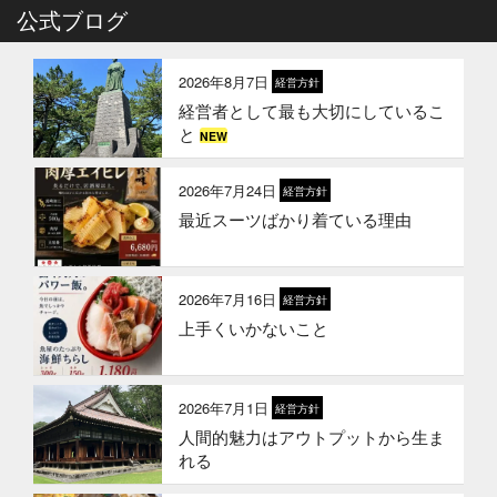
2026年4月6日
公式ブログ
イベント終了
お魚こどもチャレンジ第10弾
2026年8月7日
経営方針
経営者として最も大切にしているこ
2026年3月24日
イベント終了
と
NEW
お魚屋さんかぎやの創業祭
2026年7月24日
経営方針
最近スーツばかり着ている理由
2026年3月10日
お知らせ
春ギフトはかぎやオンラインストア
で
2026年7月16日
経営方針
上手くいかないこと
2026年1月21日
お知らせ
冬のギフトはかぎやオンラインスト
アで
2026年7月1日
経営方針
人間的魅力はアウトプットから生ま
2026年1月1日
お知らせ
れる
2026年 新年のご挨拶