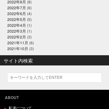
きながら涙でるよね
最近反省することが多い
最高に
2022年8月
(8)
〜心がほっこりをプレゼント〜
楽しいイベントにする
木曜日祝日はお休みです
東
2022年7月
(6)
京
東急リバブル
松葉ガニ
株式会社枠
桃こ
2022年6月
(4)
まち
桃こまち詰め放題
桃取
死にそうな顔を半分
2024年12月21日
お知らせ
隠せる
決して自分から似てるとは言ってないよ
沢山
2022年5月
(5)
テレビ大阪『大阪おっさんぽ』
に人に感謝しかない
沢山のメッセージで幸せ
海に行
2022年4月
(1)
きたい
海焼け
激ムズ企画
無料の新聞なんだっ
2022年3月
(1)
て
熊本
牡蠣
牡蠣詰め放題
特に体型も変わ
らず
珍魚が揃うお魚
現状維持はマイナス
生ニタ
2022年2月
(3)
2024年12月16日
リクジラ
産直福袋
男子ごはん
セール終了
町のお魚屋さんが
2021年11月
(6)
できること
疲れもなく丁度いい
白魚
盆休みは
六福ふぐ予約受付中
2021年10月
(3)
14〜16日
盛り上げていきましょう
真っ暗の中でひと
りで楽しむ
真牡蠣
睨みつけられるとドキドキ
瞑
想は多分サウナのととのうのやつ
知らんけど
石巻
サイト内検索
福をいっぱい詰め込んだ
福袋
立ち止まる勇気も必
2024年12月16日
セール終了
要
竹下通り
筋トレ
筋トレBIG3だけ再開しよか
なにわ黒牛 しゃぶしゃぶ・すき焼
な
節分
素魚
結局いつもの投稿
美味しく健
き用 予約受付中
康にが一番
美遊空間四国
肋骨折子
肘にばんそう
このタザさエグい
脳で試食させる
若い頃より上品
に
菅北小学校
藁焼き延期
藁焼き試食販売
2024年12月16日
セール終了
襟付き着とかんとね
覚えきれない
記憶に残る表彰
状
話せるお魚屋さんをもとう
誰かピラティスボーイ
ブリしゃぶ用切り身予約受付中
ABOUT
ズのTシャツ使って
誰か興味あるのだろうか
謹賀新
年
豆まき
贅沢な時間の使い方
走り
超おす
すめ
身体の奥の奥にある筋肉との出会い
週刊大阪日
私達について