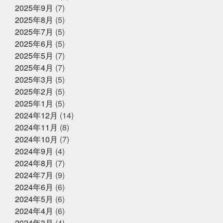
ィ
グランフロント大阪
ケツメイシ
コミュニテ
【夏ギフト・お中元】は、かぎやオ
2025年9月
(7)
ィ
コンビニで揃うね
ゴルフ焼け
サックス
ンラインストアで
サンタのオジサン
シン仮面ライダー
ジェシー
ス
2025年8月
(5)
カイラウンジほしい
スプラトゥーン3
スラムダン
2025年7月
(5)
ク
ズワイガニ
セコガニ
セルスターターにおいて
2025年5月31日
イベント終了
2025年6月
(5)
いかれる説
タイしゃぶ
タイ料理
チャット
父の日企画～全ての世代に美味しい
GPT
チームで成長してなんぼ
チームスポーツってや
2025年5月
(7)
っぱいいね
トムヤムクン
くじら料理を！～
トレンド
トートバッ
2025年4月
(7)
グ
ドラゴンボール
ハタハタ
ハモ
ハロウィ
2025年3月
(5)
ンゾンビ
ハーフくらいが家族に迷惑をかけない
バイ
2025年5月1日
ク乗りたい
バット振れる自信ない
イベント終了
パパも社長も頑張
2025年2月
(5)
る
パーカー
パーソナライズド検索
ビーチボーイ
お魚こどもチャレンジ第9弾
2025年1月
(5)
ズではない
ビープラッツプレス
ビームス
ピラテ
2024年12月
(14)
ィスのときは付けておきたい
ピラティス舐めたらあか
ん
ピーマンは丸くて大きいやつ
ファッション
フ
2024年11月
(8)
ァンの方々ごめんなさい
プラス思考人間で良かった
2025年4月14日
2024年10月
(7)
お知らせ
プログラミング
プール焼
ベビタピ
ホタルイカ
2024年9月
(4)
クレジットカード決済対応のお知ら
ホタルイカしゃぶしゃぶ
ホンマルラジオ
ボタンエ
せ
ビ
ボール投げれる自信ない
マイクはタバスコ
マ
2024年8月
(7)
スク生活終了で素顔が見える
ママ友
メントスコー
2024年7月
(9)
ラ
ヤマサコウショウ
ヨガ仙人ではない
ワクワク
2024年6月
(6)
2025年4月8日
お知らせ
ドキドキさせてあげる
一応かぎや4代目
一緒に何か
に挑戦する
三重
上天草
中年を楽しむ
久し
2024年5月
(6)
母の日ギフトはかぎやオンラインス
ぶり過ぎでドキドキした
亀太郎は枠の永久社員
五
トアで
2024年4月
(6)
和
今はゴルフとピラティスボーイズ
今はゴルフピラ
2024年3月
(4)