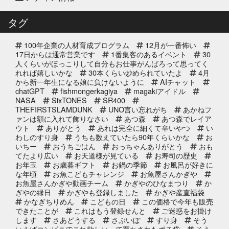
白寿真鯛しゃぶしゃぶ用切り身予約
タグ
受付中2025年
100年企業の人材育成プログラム
12月が一番怖い
2025年12月10日
セール終了
17日からは通常営業です
1番集客のあるイベント
30
ブリしゃぶ用切り身予約受付中
人くらいがほっこりして自分もお仕事がんばろって思ってく
れれば嬉しいかな
2025年
30本くらい炒められていたよ
4月
から新一年生になる娘に負けないように
AIチャット
chatGPT
fishmongerkagiya
magakiアイドル
2025年11月25日
NASA
SixTONES
SR400
イベント終了
THEFIRSTSLAMDUNK
UNO言い忘れがち
あかねフ
サンタのオジサンがやってくる 〜
ァンは額に入れて飾りなさい
あつ森
あつ森でレイア
心がほっこりをプレゼント〜
ウト
ありがとう
あれは完全に細くて辛いやつ
い
わしのすり身
うちも数えていたら90年くらいかな
お
いちー
おうちごはん
おっちゃんありがとう
おも
2025年10月31日
イベント終了
てたより広い
お天道様が見ている
お寿司の歴史
お魚屋さんかぎやの感謝祭
お年玉
お歳暮ギフト
お鍋の季節
お風呂が好きに
な年頃
お魚こどもチャレンジ
お魚屋さんかぎや
お魚屋さんかぎや動画チーム
かぎやのひなまつり
か
ぎやの縁日
かぎやも登録しました
かぎや産直福袋
2025年10月2日
イベント終了
かなぎちりめん
こどもの日
この価格で今年も販売
できたことが
これはもう登録せんと
ご迷惑をお掛け
第8回 鰹の藁焼き 実演販売
します
さあどうする
さぶいぼ
すり身
そう
いえばコンビニでこれ欲しいって買わされたポチ袋
そう