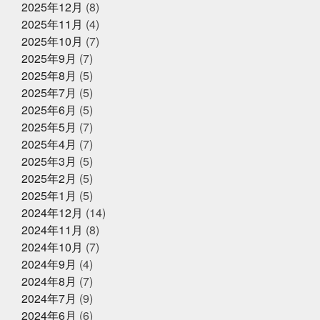
2025年12月
(8)
とう
ガラポンで国産うなぎは大盤振る舞い
ガラポン
抽選会
キックスターター
キリン秋味が出る頃やね
2025年11月
(4)
クサアジ
グランフロント
2025年6月16日
グランフロントクオリテ
お知らせ
2025年10月
(7)
ィ
グランフロント大阪
ケツメイシ
コミュニテ
【夏ギフト・お中元】は、かぎやオ
2025年9月
(7)
ィ
コンビニで揃うね
ゴルフ焼け
サックス
ンラインストアで
サンタのオジサン
シン仮面ライダー
ジェシー
ス
2025年8月
(5)
カイラウンジほしい
スプラトゥーン3
スラムダン
2025年7月
(5)
ク
ズワイガニ
セコガニ
セルスターターにおいて
2025年5月31日
イベント終了
2025年6月
(5)
いかれる説
タイしゃぶ
タイ料理
チャット
父の日企画～全ての世代に美味しい
GPT
チームで成長してなんぼ
チームスポーツってや
2025年5月
(7)
っぱいいね
トムヤムクン
くじら料理を！～
トレンド
トートバッ
2025年4月
(7)
グ
ドラゴンボール
ハタハタ
ハモ
ハロウィ
2025年3月
(5)
ンゾンビ
ハーフくらいが家族に迷惑をかけない
バイ
2025年5月1日
ク乗りたい
バット振れる自信ない
イベント終了
パパも社長も頑張
2025年2月
(5)
る
パーカー
パーソナライズド検索
ビーチボーイ
お魚こどもチャレンジ第9弾
2025年1月
(5)
ズではない
ビープラッツプレス
ビームス
ピラテ
2024年12月
(14)
ィスのときは付けておきたい
ピラティス舐めたらあか
ん
ピーマンは丸くて大きいやつ
ファッション
フ
2024年11月
(8)
ァンの方々ごめんなさい
プラス思考人間で良かった
2025年4月14日
2024年10月
(7)
お知らせ
プログラミング
プール焼
ベビタピ
ホタルイカ
2024年9月
(4)
クレジットカード決済対応のお知ら
ホタルイカしゃぶしゃぶ
ホンマルラジオ
ボタンエ
せ
ビ
ボール投げれる自信ない
マイクはタバスコ
マ
2024年8月
(7)
スク生活終了で素顔が見える
ママ友
メントスコー
2024年7月
(9)
ラ
ヤマサコウショウ
ヨガ仙人ではない
ワクワク
2024年6月
(6)
2025年4月8日
お知らせ
ドキドキさせてあげる
一応かぎや4代目
一緒に何か