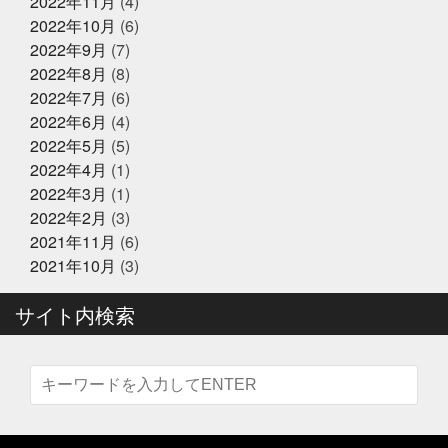
2022年11月
(4)
会
役にたつ情報
怖い鬼から可愛い鬼に変える
思
2022年10月
(6)
いやりを持った会話が絶対
2024年12月23日
怪我せんようにしよう
感
イベント終了
2022年9月
(7)
謝
改装
文化
新物
日刊水産経済新聞
書
『サンタのオジサンがやってくる』
きながら涙でるよね
最近反省することが多い
最高に
2022年8月
(8)
〜心がほっこりをプレゼント〜
楽しいイベントにする
木曜日祝日はお休みです
東
2022年7月
(6)
京
東急リバブル
松葉ガニ
株式会社枠
桃こ
2022年6月
(4)
まち
桃こまち詰め放題
桃取
死にそうな顔を半分
2024年12月21日
お知らせ
隠せる
決して自分から似てるとは言ってないよ
沢山
2022年5月
(5)
テレビ大阪『大阪おっさんぽ』
に人に感謝しかない
沢山のメッセージで幸せ
海に行
2022年4月
(1)
きたい
海焼け
激ムズ企画
無料の新聞なんだっ
2022年3月
(1)
て
熊本
牡蠣
牡蠣詰め放題
特に体型も変わ
らず
珍魚が揃うお魚
現状維持はマイナス
生ニタ
2022年2月
(3)
2024年12月16日
リクジラ
産直福袋
男子ごはん
セール終了
町のお魚屋さんが
2021年11月
(6)
できること
疲れもなく丁度いい
白魚
盆休みは
六福ふぐ予約受付中
2021年10月
(3)
14〜16日
盛り上げていきましょう
真っ暗の中でひと
りで楽しむ
真牡蠣
睨みつけられるとドキドキ
瞑
想は多分サウナのととのうのやつ
知らんけど
石巻
サイト内検索
福をいっぱい詰め込んだ
福袋
立ち止まる勇気も必
2024年12月16日
セール終了
要
竹下通り
筋トレ
筋トレBIG3だけ再開しよか
なにわ黒牛 しゃぶしゃぶ・すき焼
な
節分
素魚
結局いつもの投稿
美味しく健
き用 予約受付中
康にが一番
美遊空間四国
肋骨折子
肘にばんそう
このタザさエグい
脳で試食させる
若い頃より上品
に
菅北小学校
藁焼き延期
藁焼き試食販売
2024年12月16日
セール終了
襟付き着とかんとね
覚えきれない
記憶に残る表彰