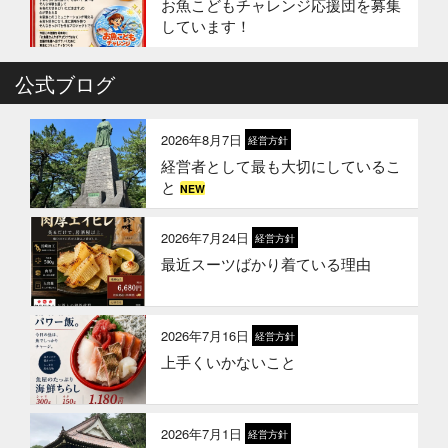
お魚こどもチャレンジ応援団を募集
しています！
2026年4月6日
公式ブログ
イベント終了
お魚こどもチャレンジ第10弾
2026年8月7日
経営方針
経営者として最も大切にしているこ
2026年3月24日
イベント終了
と
NEW
お魚屋さんかぎやの創業祭
2026年7月24日
経営方針
最近スーツばかり着ている理由
2026年3月10日
お知らせ
春ギフトはかぎやオンラインストア
で
2026年7月16日
経営方針
上手くいかないこと
2026年1月21日
お知らせ
冬のギフトはかぎやオンラインスト
アで
2026年7月1日
経営方針