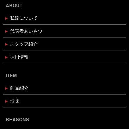
状
話せるお魚屋さんをもとう
誰かピラティスボーイ
ブリしゃぶ用切り身予約受付中
ABOUT
ズのTシャツ使って
誰か興味あるのだろうか
謹賀新
年
豆まき
贅沢な時間の使い方
走り
超おす
すめ
身体の奥の奥にある筋肉との出会い
週刊大阪日
私達について
日新聞
釘煮
関西のお魚業界を盛り上げる会
需要
2024年12月16日
セール終了
があるのか
面白いことやろう
風習
食が繋ぐ家族
天草大王水炊きセット予約受付中
代表者あいさつ
のコミュニケーション
食べるタイミング
食欲の秋
高知
髪飾りはレモン
鬼は自分の心の中の煩悩
鬼退治
魚屋がカブトムシをプレゼント
魚屋が地鶏も
スタッフ紹介
販売中
鰹の藁焼き
鰹の藁焼き試食販売
鳥取出
2024年12月16日
セール終了
張
鳥肌
黄金のハモ
採用情報
白寿真鯛しゃぶしゃぶ用切り身予約
受付中
ITEM
2024年12月2日
休業のお知らせ
年末年始営業日のお知らせ
商品紹介
珍味
2024年11月18日
お知らせ
お歳暮・お年賀はかぎやオンライン
REASONS
ストアで