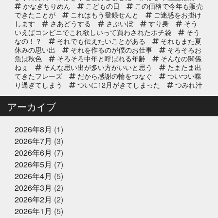
2025年10月2日
イベント終了
かなぎちりめん
こどもの日
この価格で今年も販売
できたことが
これはもう登録せんと
ご迷惑をお掛け
第8回 鰹の藁焼き 実演販売
します
さあどうする
さぶいぼ
すり身
そう
いえばコンビニでこれ欲しいって買わされたポチ袋
そう
なの！？
それでも伝えたいことがある
それもまた夏
休みの思い出
それを作るのが僕のお仕事
そろそろお
2025年9月11日
お知らせ
魚は秋色
そろそろ中年と呼ばれる年齢
そんなの関係
リニューアルオープン2周年のお知
ねぇ
そんな思い出が多い方がいいと思う
たまたま出
らせ
てきたフレーズ
だから感謝の輪をつなぐ
ついつい喋
り過ぎてしまう
ついに12月がきてしまった
つみれ汁
で温まってね
てっちり
てなに？
ととのいガツ
2025年8月20日
イベント終了
オ
ととのったことないけど
どじょう金魚すくいって
アーカイブ
なに
どれも絶対に食べてもらいたい
なんでも知って
8/24(日) 子ども未来EXPOに出展｜
る友達が1人増えた感覚
にんにく卵黄
にんにく注
お魚かるたお披露目
射
ひとりひとりが輝ける舞台
ひとり映画
ひなま
2026年8月
(1)
つり
まさかお年玉をもらえるとは
またソフトボール
2026年7月
(3)
したいな
また来世で会おう
また来年もやろう
み
2025年8月17日
お知らせ
2026年6月
(7)
っちーいつもありがとうな
みんなで楽しいことしよう
敬老の日の贈り物は、かぎやオンラ
もう少し値段下がってくれると有難い
もっと自分も磨
2026年5月
(7)
インストアで！ご予約受付中
いていかないと
ももことまちこ
やり甲斐と経験と実
2026年4月
(5)
績
アンチョビーズ
イカナゴ解禁
イルカセンタ
2026年3月
(2)
ー
イワシのすり身試食販売
インドアスポーツの元バ
2025年7月2日
休業のお知らせ
スケットマン
オッサン2人の仲良し話
オパピ
カ
2026年2月
(2)
2025年夏季休暇のお知らせ
ゴカマス
カニ担当はカニアレルギー
カブトムシ
2026年1月
(5)
カラダにピース
カルピス出てきた
ガッチャンありが