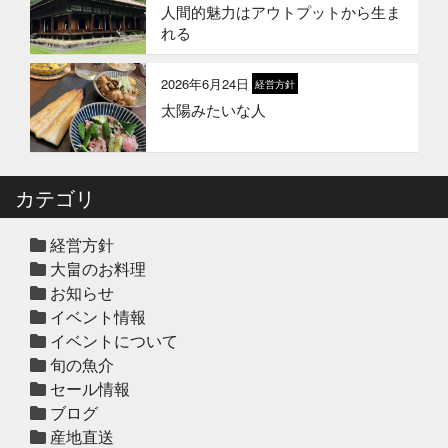
人間的魅力はアウトプットから生ま
2026年1月1日
お知らせ
れる
2026年 新年のご挨拶
2026年6月24日
経営方針
太陽みたいな人
2025年12月12日
セール終了
冬の鍋おすすめ4選”予約販売スター
ト！
カテゴリ
2025年12月10日
休業のお知らせ
年末年始営業日のお知らせ
経営方針
大畠のお料理
お知らせ
イベント情報
2025年12月10日
セール終了
イベントについて
ハタ鍋セット予約受付中2025年
旬の魚介
セール情報
ブログ
2025年12月10日
セール終了
産地直送
天草大王水炊きセット予約受付中