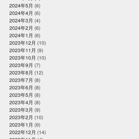
に挑戦する
三重
上天草
中年を楽しむ
久し
2024年5月
(6)
母の日ギフトはかぎやオンラインス
ぶり過ぎでドキドキした
亀太郎は枠の永久社員
五
トアで
2024年4月
(6)
和
今はゴルフとピラティスボーイズ
今はゴルフピラ
2024年3月
(4)
ティスマン
今回の出張は総勢16名
今年の夏はアクテ
ィブに動けた
今年はもっと凄いことになるかも
今年
2024年2月
(6)
2025年2月27日
お知らせ
もチャレンジ
今日から新しい事務所
仲間がいるとい
2024年1月
(6)
春ギフトはかぎやオンラインストア
うことの素晴らしいさ
何もなく無事に終わってくださ
2023年12月
(10)
で
い
何見ても鍋にしたくなるあるある
健康な気がして
いる
健康に生きていくために
備長炭干物
元バス
2023年11月
(9)
ケットマン
全力で頑張れ
全国各地に色々な寿司文
2023年10月
(10)
2025年1月25日
お知らせ
化
出雲そば
出雲大社
千葉
原宿
取材受
2023年9月
(7)
けるの楽しいね
善と悪
四季旬菜むら田
国産蒲焼
冬ギフトはかぎやオンラインストア
きウナギ
土用丑の日
地域
夏のイベント
夏
2023年8月
(12)
で
のゴルフは命懸け
夏の思い出
夏も半分終了
夏男
2023年7月
(8)
は恥ずかしい
外す外さない
大人になってからの勉強
2023年6月
(8)
が楽しい
大人の毛染め
大阪
大阪卸売市場本場上
2025年1月18日
お知らせ
場
大阪市プレミアム付商品券
大阪産業創造館
大
2023年5月
(8)
年始のご挨拶
阪締め
天満
天満市場
天満市場感謝祭
天神
2023年4月
(8)
祭
天神祭をハモと共に祝おう
天草
天草大王
2023年3月
(9)
夫婦円満
奄美に行きたい
奇跡
子どもたちの笑顔
が最高
子供たちと何かを生み出す
子供たちの笑顔が
2023年2月
(10)
2024年12月25日
休業のお知らせ
一番強い
学びを止めるな
安静に安静に
定期検
2023年1月
(9)
年末年始営業のお知らせ
診
宮城
家庭に無料配布してくれる新聞
寿司
2022年12月
(14)
少しずつでも変えていく
島根出張
左手にゴミ袋持っ
ていたのに
幸せな時間を増やす
幼稚園最後の運動