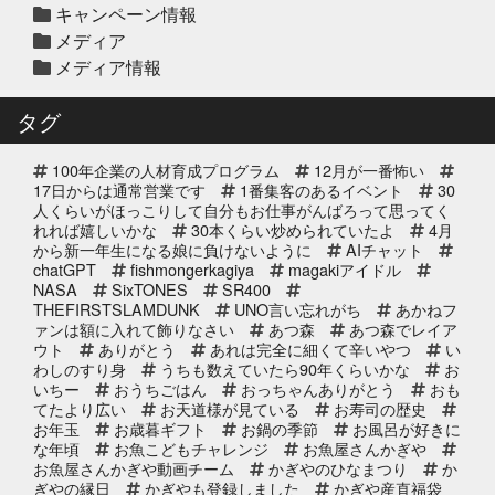
キャンペーン情報
2025年
メディア
メディア情報
2025年12月10日
セール終了
白寿真鯛しゃぶしゃぶ用切り身予約
タグ
受付中2025年
100年企業の人材育成プログラム
12月が一番怖い
2025年12月10日
セール終了
17日からは通常営業です
1番集客のあるイベント
30
ブリしゃぶ用切り身予約受付中
人くらいがほっこりして自分もお仕事がんばろって思ってく
れれば嬉しいかな
2025年
30本くらい炒められていたよ
4月
から新一年生になる娘に負けないように
AIチャット
chatGPT
fishmongerkagiya
magakiアイドル
2025年11月25日
NASA
SixTONES
SR400
イベント終了
THEFIRSTSLAMDUNK
UNO言い忘れがち
あかねフ
サンタのオジサンがやってくる 〜
ァンは額に入れて飾りなさい
あつ森
あつ森でレイア
心がほっこりをプレゼント〜
ウト
ありがとう
あれは完全に細くて辛いやつ
い
わしのすり身
うちも数えていたら90年くらいかな
お
いちー
おうちごはん
おっちゃんありがとう
おも
2025年10月31日
イベント終了
てたより広い
お天道様が見ている
お寿司の歴史
お魚屋さんかぎやの感謝祭
お年玉
お歳暮ギフト
お鍋の季節
お風呂が好きに
な年頃
お魚こどもチャレンジ
お魚屋さんかぎや
お魚屋さんかぎや動画チーム
かぎやのひなまつり
か
ぎやの縁日
かぎやも登録しました
かぎや産直福袋