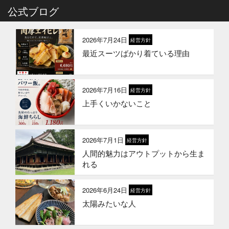
2026年4月6日
公式ブログ
イベント終了
お魚こどもチャレンジ第10弾
2026年7月24日
経営方針
最近スーツばかり着ている理由
2026年3月24日
イベント終了
お魚屋さんかぎやの創業祭
2026年7月16日
経営方針
上手くいかないこと
2026年3月10日
お知らせ
春ギフトはかぎやオンラインストア
で
2026年7月1日
経営方針
人間的魅力はアウトプットから生ま
2026年1月21日
お知らせ
れる
冬のギフトはかぎやオンラインスト
アで
2026年6月24日
経営方針
太陽みたいな人
2026年1月1日
お知らせ
2026年 新年のご挨拶