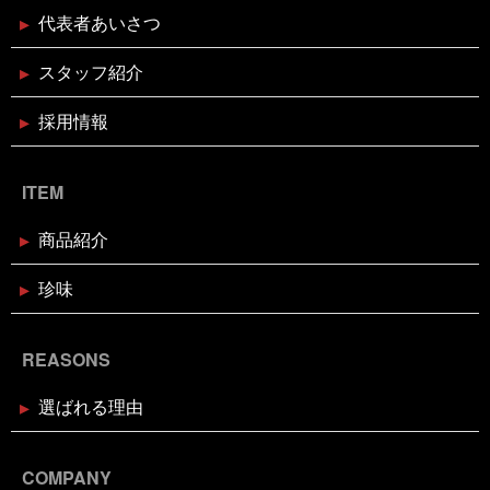
日新聞
釘煮
関西のお魚業界を盛り上げる会
需要
2024年12月16日
セール終了
代表者あいさつ
があるのか
面白いことやろう
風習
食が繋ぐ家族
天草大王水炊きセット予約受付中
のコミュニケーション
食べるタイミング
食欲の秋
スタッフ紹介
高知
髪飾りはレモン
鬼は自分の心の中の煩悩
鬼退治
魚屋がカブトムシをプレゼント
魚屋が地鶏も
販売中
鰹の藁焼き
鰹の藁焼き試食販売
鳥取出
採用情報
2024年12月16日
セール終了
張
鳥肌
黄金のハモ
白寿真鯛しゃぶしゃぶ用切り身予約
受付中
ITEM
2024年12月2日
休業のお知らせ
商品紹介
年末年始営業日のお知らせ
珍味
2024年11月18日
お知らせ
REASONS
お歳暮・お年賀はかぎやオンライン
ストアで
選ばれる理由
2024年11月17日
休業のお知らせ
臨時休業のお知らせ（2024年11月
COMPANY