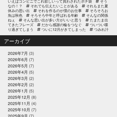
いえばコンビニでこれ欲しいって買わされたポチ袋
そう
なの！？
それでも伝えたいことがある
それもまた夏
休みの思い出
それを作るのが僕のお仕事
そろそろお
2025年9月11日
お知らせ
魚は秋色
そろそろ中年と呼ばれる年齢
そんなの関係
リニューアルオープン2周年のお知
ねぇ
そんな思い出が多い方がいいと思う
たまたま出
らせ
てきたフレーズ
だから感謝の輪をつなぐ
ついつい喋
り過ぎてしまう
ついに12月がきてしまった
つみれ汁
で温まってね
てっちり
てなに？
ととのいガツ
2025年8月20日
イベント終了
オ
ととのったことないけど
どじょう金魚すくいって
アーカイブ
なに
どれも絶対に食べてもらいたい
なんでも知って
8/24(日) 子ども未来EXPOに出展｜
る友達が1人増えた感覚
にんにく卵黄
にんにく注
お魚かるたお披露目
射
ひとりひとりが輝ける舞台
ひとり映画
ひなま
2026年7月
(3)
つり
まさかお年玉をもらえるとは
またソフトボール
2026年6月
(7)
したいな
また来世で会おう
また来年もやろう
み
2025年8月17日
お知らせ
2026年5月
(7)
っちーいつもありがとうな
みんなで楽しいことしよう
敬老の日の贈り物は、かぎやオンラ
もう少し値段下がってくれると有難い
もっと自分も磨
2026年4月
(5)
インストアで！ご予約受付中
いていかないと
ももことまちこ
やり甲斐と経験と実
2026年3月
(2)
績
アンチョビーズ
イカナゴ解禁
イルカセンタ
2026年2月
(2)
ー
イワシのすり身試食販売
インドアスポーツの元バ
2025年7月2日
休業のお知らせ
スケットマン
オッサン2人の仲良し話
オパピ
カ
2026年1月
(5)
2025年夏季休暇のお知らせ
ゴカマス
カニ担当はカニアレルギー
カブトムシ
2025年12月
(8)
カラダにピース
カルピス出てきた
ガッチャンありが
2025年11月
(4)
とう
ガラポンで国産うなぎは大盤振る舞い
ガラポン
抽選会
キックスターター
キリン秋味が出る頃やね
2025年10月
(7)
クサアジ
グランフロント
2025年6月16日
グランフロントクオリテ
お知らせ
2025年9月
(7)