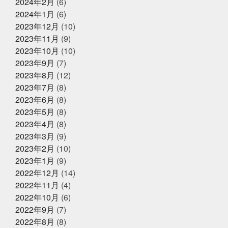
2024年2月
(6)
ティスマン
今回の出張は総勢16名
今年の夏はアクテ
ィブに動けた
今年はもっと凄いことになるかも
今年
2024年1月
(6)
2025年2月27日
お知らせ
もチャレンジ
今日から新しい事務所
仲間がいるとい
2023年12月
(10)
春ギフトはかぎやオンラインストア
うことの素晴らしいさ
何もなく無事に終わってくださ
2023年11月
(9)
で
い
何見ても鍋にしたくなるあるある
健康な気がして
いる
健康に生きていくために
備長炭干物
元バス
2023年10月
(10)
ケットマン
全力で頑張れ
全国各地に色々な寿司文
2023年9月
(7)
2025年1月25日
お知らせ
化
出雲そば
出雲大社
千葉
原宿
取材受
2023年8月
(12)
けるの楽しいね
善と悪
四季旬菜むら田
国産蒲焼
冬ギフトはかぎやオンラインストア
きウナギ
土用丑の日
地域
夏のイベント
夏
2023年7月
(8)
で
のゴルフは命懸け
夏の思い出
夏も半分終了
夏男
2023年6月
(8)
は恥ずかしい
外す外さない
大人になってからの勉強
2023年5月
(8)
が楽しい
大人の毛染め
大阪
大阪卸売市場本場上
2025年1月18日
お知らせ
場
大阪市プレミアム付商品券
大阪産業創造館
大
2023年4月
(8)
年始のご挨拶
阪締め
天満
天満市場
天満市場感謝祭
天神
2023年3月
(9)
祭
天神祭をハモと共に祝おう
天草
天草大王
2023年2月
(10)
夫婦円満
奄美に行きたい
奇跡
子どもたちの笑顔
が最高
子供たちと何かを生み出す
子供たちの笑顔が
2023年1月
(9)
2024年12月25日
休業のお知らせ
一番強い
学びを止めるな
安静に安静に
定期検
2022年12月
(14)
年末年始営業のお知らせ
診
宮城
家庭に無料配布してくれる新聞
寿司
2022年11月
(4)
少しずつでも変えていく
島根出張
左手にゴミ袋持っ
ていたのに
幸せな時間を増やす
幼稚園最後の運動
2022年10月
(6)
会
役にたつ情報
怖い鬼から可愛い鬼に変える
思
2022年9月
(7)
いやりを持った会話が絶対
2024年12月23日
怪我せんようにしよう
感
イベント終了
2022年8月
(8)
謝
改装
文化
新物
日刊水産経済新聞
書
『サンタのオジサンがやってくる』