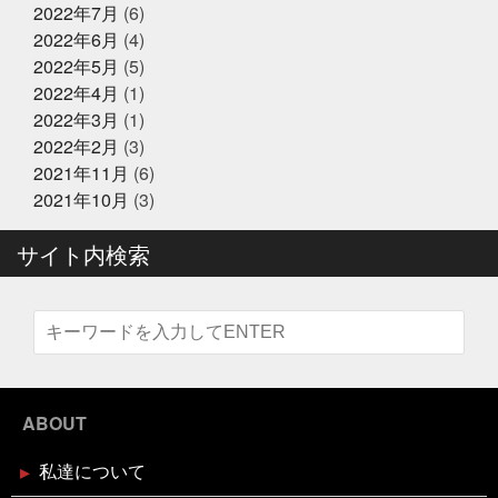
きながら涙でるよね
最近反省することが多い
最高に
2022年7月
(6)
〜心がほっこりをプレゼント〜
楽しいイベントにする
木曜日祝日はお休みです
東
2022年6月
(4)
京
東急リバブル
松葉ガニ
株式会社枠
桃こ
2022年5月
(5)
まち
桃こまち詰め放題
桃取
死にそうな顔を半分
2024年12月21日
お知らせ
隠せる
決して自分から似てるとは言ってないよ
沢山
2022年4月
(1)
テレビ大阪『大阪おっさんぽ』
に人に感謝しかない
沢山のメッセージで幸せ
海に行
2022年3月
(1)
きたい
海焼け
激ムズ企画
無料の新聞なんだっ
2022年2月
(3)
て
熊本
牡蠣
牡蠣詰め放題
特に体型も変わ
らず
珍魚が揃うお魚
現状維持はマイナス
生ニタ
2021年11月
(6)
2024年12月16日
リクジラ
産直福袋
男子ごはん
セール終了
町のお魚屋さんが
2021年10月
(3)
できること
疲れもなく丁度いい
白魚
盆休みは
六福ふぐ予約受付中
14〜16日
盛り上げていきましょう
真っ暗の中でひと
サイト内検索
りで楽しむ
真牡蠣
睨みつけられるとドキドキ
瞑
想は多分サウナのととのうのやつ
知らんけど
石巻
福をいっぱい詰め込んだ
福袋
立ち止まる勇気も必
2024年12月16日
セール終了
要
竹下通り
筋トレ
筋トレBIG3だけ再開しよか
なにわ黒牛 しゃぶしゃぶ・すき焼
な
節分
素魚
結局いつもの投稿
美味しく健
き用 予約受付中
康にが一番
美遊空間四国
肋骨折子
肘にばんそう
このタザさエグい
脳で試食させる
若い頃より上品
に
菅北小学校
藁焼き延期
藁焼き試食販売
2024年12月16日
セール終了
襟付き着とかんとね
覚えきれない
記憶に残る表彰
ABOUT
状
話せるお魚屋さんをもとう
誰かピラティスボーイ
ブリしゃぶ用切り身予約受付中
ズのTシャツ使って
誰か興味あるのだろうか
謹賀新
私達について
年
豆まき
贅沢な時間の使い方
走り
超おす
すめ
身体の奥の奥にある筋肉との出会い
週刊大阪日