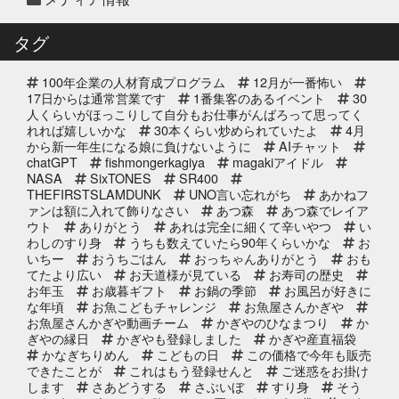
2025年12月10日
セール終了
白寿真鯛しゃぶしゃぶ用切り身予約
タグ
受付中2025年
100年企業の人材育成プログラム
12月が一番怖い
2025年12月10日
セール終了
17日からは通常営業です
1番集客のあるイベント
30
ブリしゃぶ用切り身予約受付中
人くらいがほっこりして自分もお仕事がんばろって思ってく
れれば嬉しいかな
2025年
30本くらい炒められていたよ
4月
から新一年生になる娘に負けないように
AIチャット
chatGPT
fishmongerkagiya
magakiアイドル
2025年11月25日
NASA
SixTONES
SR400
イベント終了
THEFIRSTSLAMDUNK
UNO言い忘れがち
あかねフ
サンタのオジサンがやってくる 〜
ァンは額に入れて飾りなさい
あつ森
あつ森でレイア
心がほっこりをプレゼント〜
ウト
ありがとう
あれは完全に細くて辛いやつ
い
わしのすり身
うちも数えていたら90年くらいかな
お
いちー
おうちごはん
おっちゃんありがとう
おも
2025年10月31日
イベント終了
てたより広い
お天道様が見ている
お寿司の歴史
お魚屋さんかぎやの感謝祭
お年玉
お歳暮ギフト
お鍋の季節
お風呂が好きに
な年頃
お魚こどもチャレンジ
お魚屋さんかぎや
お魚屋さんかぎや動画チーム
かぎやのひなまつり
か
ぎやの縁日
かぎやも登録しました
かぎや産直福袋
2025年10月2日
イベント終了
かなぎちりめん
こどもの日
この価格で今年も販売
できたことが
これはもう登録せんと
ご迷惑をお掛け
第8回 鰹の藁焼き 実演販売
します
さあどうする
さぶいぼ
すり身
そう