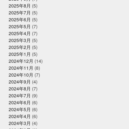
ィ
グランフロント大阪
ケツメイシ
コミュニテ
【夏ギフト・お中元】は、かぎやオ
2025年8月
(5)
ィ
コンビニで揃うね
ゴルフ焼け
サックス
ンラインストアで
サンタのオジサン
シン仮面ライダー
ジェシー
ス
2025年7月
(5)
カイラウンジほしい
スプラトゥーン3
スラムダン
2025年6月
(5)
ク
ズワイガニ
セコガニ
セルスターターにおいて
2025年5月31日
イベント終了
2025年5月
(7)
いかれる説
タイしゃぶ
タイ料理
チャット
父の日企画～全ての世代に美味しい
GPT
チームで成長してなんぼ
チームスポーツってや
2025年4月
(7)
っぱいいね
トムヤムクン
くじら料理を！～
トレンド
トートバッ
2025年3月
(5)
グ
ドラゴンボール
ハタハタ
ハモ
ハロウィ
2025年2月
(5)
ンゾンビ
ハーフくらいが家族に迷惑をかけない
バイ
2025年5月1日
ク乗りたい
バット振れる自信ない
イベント終了
パパも社長も頑張
2025年1月
(5)
る
パーカー
パーソナライズド検索
ビーチボーイ
お魚こどもチャレンジ第9弾
2024年12月
(14)
ズではない
ビープラッツプレス
ビームス
ピラテ
2024年11月
(8)
ィスのときは付けておきたい
ピラティス舐めたらあか
ん
ピーマンは丸くて大きいやつ
ファッション
フ
2024年10月
(7)
ァンの方々ごめんなさい
プラス思考人間で良かった
2025年4月14日
2024年9月
(4)
お知らせ
プログラミング
プール焼
ベビタピ
ホタルイカ
2024年8月
(7)
クレジットカード決済対応のお知ら
ホタルイカしゃぶしゃぶ
ホンマルラジオ
ボタンエ
せ
ビ
ボール投げれる自信ない
マイクはタバスコ
マ
2024年7月
(9)
スク生活終了で素顔が見える
ママ友
メントスコー
2024年6月
(6)
ラ
ヤマサコウショウ
ヨガ仙人ではない
ワクワク
2024年5月
(6)
2025年4月8日
お知らせ
ドキドキさせてあげる
一応かぎや4代目
一緒に何か
に挑戦する
三重
上天草
中年を楽しむ
久し
2024年4月
(6)
母の日ギフトはかぎやオンラインス
ぶり過ぎでドキドキした
亀太郎は枠の永久社員
五
トアで
2024年3月
(4)
和
今はゴルフとピラティスボーイズ
今はゴルフピラ