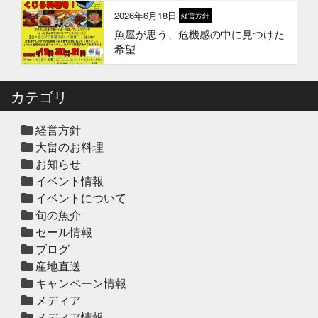
2026年6月18日
経営方針
魚屋が思う、危機感の中に見つけた
2025年12月12日
セール終了
希望
冬の鍋おすすめ4選”予約販売スター
ト！
カテゴリ
2025年12月10日
休業のお知らせ
年末年始営業日のお知らせ
経営方針
大畠のお料理
お知らせ
イベント情報
2025年12月10日
セール終了
イベントについて
ハタ鍋セット予約受付中2025年
旬の魚介
セール情報
ブログ
2025年12月10日
セール終了
産地直送
天草大王水炊きセット予約受付中
キャンペーン情報
2025年
メディア
メディア情報