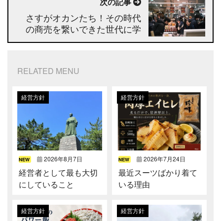
次の記事
さすがオカンたち！その時代
の商売を繋いできた世代に学
ぶ
RELATED MENU
経営方針
経営方針
2026年8月7日
2026年7月24日
NEW
NEW
経営者として最も大切
最近スーツばかり着て
にしていること
いる理由
経営方針
経営方針