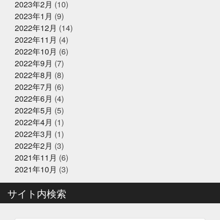
が最高
子供たちと何かを生み出す
子供たちの笑顔が
2023年2月
(10)
2024年12月25日
休業のお知らせ
一番強い
学びを止めるな
安静に安静に
定期検
2023年1月
(9)
年末年始営業のお知らせ
診
宮城
家庭に無料配布してくれる新聞
寿司
2022年12月
(14)
少しずつでも変えていく
島根出張
左手にゴミ袋持っ
ていたのに
幸せな時間を増やす
幼稚園最後の運動
2022年11月
(4)
会
役にたつ情報
怖い鬼から可愛い鬼に変える
思
2022年10月
(6)
いやりを持った会話が絶対
2024年12月23日
怪我せんようにしよう
感
イベント終了
2022年9月
(7)
謝
改装
文化
新物
日刊水産経済新聞
書
『サンタのオジサンがやってくる』
きながら涙でるよね
最近反省することが多い
最高に
2022年8月
(8)
〜心がほっこりをプレゼント〜
楽しいイベントにする
木曜日祝日はお休みです
東
2022年7月
(6)
京
東急リバブル
松葉ガニ
株式会社枠
桃こ
2022年6月
(4)
まち
桃こまち詰め放題
桃取
死にそうな顔を半分
2024年12月21日
お知らせ
隠せる
決して自分から似てるとは言ってないよ
沢山
2022年5月
(5)
テレビ大阪『大阪おっさんぽ』
に人に感謝しかない
沢山のメッセージで幸せ
海に行
2022年4月
(1)
きたい
海焼け
激ムズ企画
無料の新聞なんだっ
2022年3月
(1)
て
熊本
牡蠣
牡蠣詰め放題
特に体型も変わ
らず
珍魚が揃うお魚
現状維持はマイナス
生ニタ
2022年2月
(3)
2024年12月16日
リクジラ
産直福袋
男子ごはん
セール終了
町のお魚屋さんが
2021年11月
(6)
できること
疲れもなく丁度いい
白魚
盆休みは
六福ふぐ予約受付中
2021年10月
(3)
14〜16日
盛り上げていきましょう
真っ暗の中でひと
りで楽しむ
真牡蠣
睨みつけられるとドキドキ
瞑
想は多分サウナのととのうのやつ
知らんけど
石巻
サイト内検索
福をいっぱい詰め込んだ
福袋
立ち止まる勇気も必
2024年12月16日
セール終了
要
竹下通り
筋トレ
筋トレBIG3だけ再開しよか
なにわ黒牛 しゃぶしゃぶ・すき焼
な
節分
素魚
結局いつもの投稿
美味しく健