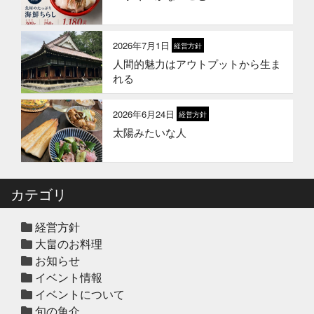
2026年1月21日
お知らせ
冬のギフトはかぎやオンラインスト
アで
2026年7月1日
経営方針
人間的魅力はアウトプットから生ま
2026年1月1日
お知らせ
れる
2026年 新年のご挨拶
2026年6月24日
経営方針
太陽みたいな人
2025年12月12日
セール終了
冬の鍋おすすめ4選”予約販売スター
ト！
カテゴリ
2025年12月10日
休業のお知らせ
年末年始営業日のお知らせ
経営方針
大畠のお料理
お知らせ
イベント情報
2025年12月10日
セール終了
イベントについて
ハタ鍋セット予約受付中2025年
旬の魚介