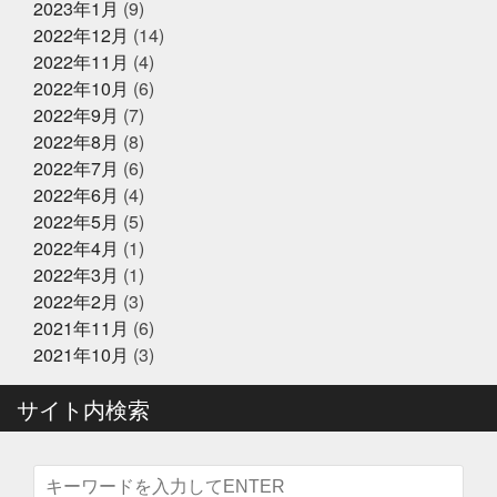
2023年1月
(9)
年末年始営業のお知らせ
診
宮城
家庭に無料配布してくれる新聞
寿司
2022年12月
(14)
少しずつでも変えていく
島根出張
左手にゴミ袋持っ
ていたのに
幸せな時間を増やす
幼稚園最後の運動
2022年11月
(4)
会
役にたつ情報
怖い鬼から可愛い鬼に変える
思
2022年10月
(6)
いやりを持った会話が絶対
2024年12月23日
怪我せんようにしよう
感
イベント終了
2022年9月
(7)
謝
改装
文化
新物
日刊水産経済新聞
書
『サンタのオジサンがやってくる』
きながら涙でるよね
最近反省することが多い
最高に
2022年8月
(8)
〜心がほっこりをプレゼント〜
楽しいイベントにする
木曜日祝日はお休みです
東
2022年7月
(6)
京
東急リバブル
松葉ガニ
株式会社枠
桃こ
2022年6月
(4)
まち
桃こまち詰め放題
桃取
死にそうな顔を半分
2024年12月21日
お知らせ
隠せる
決して自分から似てるとは言ってないよ
沢山
2022年5月
(5)
テレビ大阪『大阪おっさんぽ』
に人に感謝しかない
沢山のメッセージで幸せ
海に行
2022年4月
(1)
きたい
海焼け
激ムズ企画
無料の新聞なんだっ
2022年3月
(1)
て
熊本
牡蠣
牡蠣詰め放題
特に体型も変わ
らず
珍魚が揃うお魚
現状維持はマイナス
生ニタ
2022年2月
(3)
2024年12月16日
リクジラ
産直福袋
男子ごはん
セール終了
町のお魚屋さんが
2021年11月
(6)
できること
疲れもなく丁度いい
白魚
盆休みは
六福ふぐ予約受付中
2021年10月
(3)
14〜16日
盛り上げていきましょう
真っ暗の中でひと
りで楽しむ
真牡蠣
睨みつけられるとドキドキ
瞑
想は多分サウナのととのうのやつ
知らんけど
石巻
サイト内検索
福をいっぱい詰め込んだ
福袋
立ち止まる勇気も必
2024年12月16日
セール終了
要
竹下通り
筋トレ
筋トレBIG3だけ再開しよか
なにわ黒牛 しゃぶしゃぶ・すき焼
な
節分
素魚
結局いつもの投稿
美味しく健
き用 予約受付中
康にが一番
美遊空間四国
肋骨折子
肘にばんそう