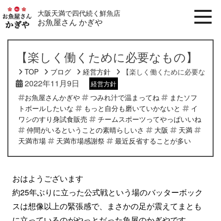
大阪天満で四代続く鮮魚店
お魚屋さん かぎや
【楽しく働くために必要なもの】
TOP
ブログ
経営方針
【楽しく働くために必要なもの
2022年11月9日
経営方針
お魚屋さんかぎや
つみれ汁で温まってね
またソフ
トボールしたいな
もっと自分も磨いていかないと
イ
ワシのすり身試食販売
チームスポーツってやっぱいいね
仲間がいるということの素晴らしいさ
大阪
天満
天満市場
天満市場感謝祭
最近反省することが多い
おはようございます
約25年ぶりに立った公式戦という場のバッターボック
スは想像以上の緊張感で、まさかの足が震えてまとも
に立っているのがやっとだった魚屋のかぎやです。