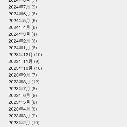
スク生活終了で素顔が見える
ママ友
メントスコー
2024年7月
(9)
ラ
ヤマサコウショウ
ヨガ仙人ではない
ワクワク
2024年6月
(6)
2025年4月8日
お知らせ
ドキドキさせてあげる
一応かぎや4代目
一緒に何か
に挑戦する
三重
上天草
中年を楽しむ
久し
2024年5月
(6)
母の日ギフトはかぎやオンラインス
ぶり過ぎでドキドキした
亀太郎は枠の永久社員
五
トアで
2024年4月
(6)
和
今はゴルフとピラティスボーイズ
今はゴルフピラ
2024年3月
(4)
ティスマン
今回の出張は総勢16名
今年の夏はアクテ
ィブに動けた
今年はもっと凄いことになるかも
今年
2024年2月
(6)
2025年2月27日
お知らせ
もチャレンジ
今日から新しい事務所
仲間がいるとい
2024年1月
(6)
春ギフトはかぎやオンラインストア
うことの素晴らしいさ
何もなく無事に終わってくださ
2023年12月
(10)
で
い
何見ても鍋にしたくなるあるある
健康な気がして
いる
健康に生きていくために
備長炭干物
元バス
2023年11月
(9)
ケットマン
全力で頑張れ
全国各地に色々な寿司文
2023年10月
(10)
2025年1月25日
お知らせ
化
出雲そば
出雲大社
千葉
原宿
取材受
2023年9月
(7)
けるの楽しいね
善と悪
四季旬菜むら田
国産蒲焼
冬ギフトはかぎやオンラインストア
きウナギ
土用丑の日
地域
夏のイベント
夏
2023年8月
(12)
で
のゴルフは命懸け
夏の思い出
夏も半分終了
夏男
2023年7月
(8)
は恥ずかしい
外す外さない
大人になってからの勉強
2023年6月
(8)
が楽しい
大人の毛染め
大阪
大阪卸売市場本場上
2025年1月18日
お知らせ
場
大阪市プレミアム付商品券
大阪産業創造館
大
2023年5月
(8)
年始のご挨拶
阪締め
天満
天満市場
天満市場感謝祭
天神
2023年4月
(8)
祭
天神祭をハモと共に祝おう
天草
天草大王
2023年3月
(9)
夫婦円満
奄美に行きたい
奇跡
子どもたちの笑顔
が最高
子供たちと何かを生み出す
子供たちの笑顔が
2023年2月
(10)
2024年12月25日
休業のお知らせ
一番強い
学びを止めるな
安静に安静に
定期検