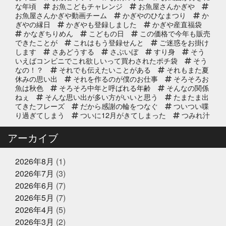
な年頃
お魚こどもチャレンジ
お魚屋さんかぎや
お魚屋さんかぎや動画チーム
かぎやのひなまつり
か
ぎやの縁日
かぎやも登録しました
かぎや産直福袋
2025年10月2日
イベント終了
かなぎちりめん
こどもの日
この価格で今年も販売
できたことが
これはもう登録せんと
ご迷惑をお掛け
第8回 鰹の藁焼き 実演販売
します
さあどうする
さぶいぼ
すり身
そう
いえばコンビニでこれ欲しいって買わされたポチ袋
そう
なの！？
それでも伝えたいことがある
それもまた夏
休みの思い出
それを作るのが僕のお仕事
そろそろお
2025年9月11日
お知らせ
魚は秋色
そろそろ中年と呼ばれる年齢
そんなの関係
リニューアルオープン2周年のお知
ねぇ
そんな思い出が多い方がいいと思う
たまたま出
らせ
てきたフレーズ
だから感謝の輪をつなぐ
ついつい喋
り過ぎてしまう
ついに12月がきてしまった
つみれ汁
で温まってね
てっちり
てなに？
ととのいガツ
2025年8月20日
イベント終了
オ
ととのったことないけど
どじょう金魚すくいって
アーカイブ
なに
どれも絶対に食べてもらいたい
なんでも知って
8/24(日) 子ども未来EXPOに出展｜
る友達が1人増えた感覚
にんにく卵黄
にんにく注
お魚かるたお披露目
射
ひとりひとりが輝ける舞台
ひとり映画
ひなま
2026年8月
(1)
つり
まさかお年玉をもらえるとは
またソフトボール
2026年7月
(3)
したいな
また来世で会おう
また来年もやろう
み
2025年8月17日
お知らせ
2026年6月
(7)
っちーいつもありがとうな
みんなで楽しいことしよう
敬老の日の贈り物は、かぎやオンラ
もう少し値段下がってくれると有難い
もっと自分も磨
2026年5月
(7)
インストアで！ご予約受付中
いていかないと
ももことまちこ
やり甲斐と経験と実
2026年4月
(5)
績
アンチョビーズ
イカナゴ解禁
イルカセンタ
2026年3月
(2)
ー
イワシのすり身試食販売
インドアスポーツの元バ