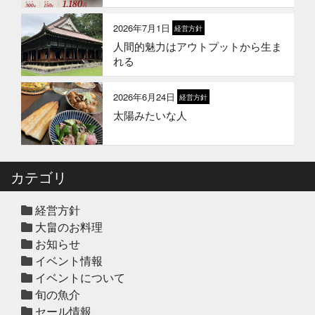
冬のギフトはかぎやオンラインスト
アで
2026年7月1日
経営方針
人間的魅力はアウトプットから生ま
2026年1月1日
お知らせ
れる
2026年 新年のご挨拶
2026年6月24日
経営方針
太陽みたいな人
2025年12月12日
セール終了
冬の鍋おすすめ4選”予約販売スター
ト！
カテゴリ
2025年12月10日
休業のお知らせ
年末年始営業日のお知らせ
経営方針
大畠のお料理
お知らせ
イベント情報
2025年12月10日
セール終了
イベントについて
ハタ鍋セット予約受付中2025年
旬の魚介
セール情報