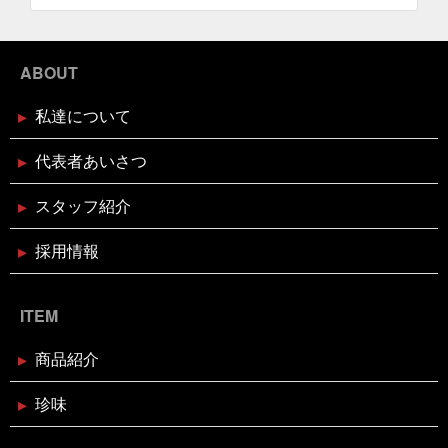
このタザさエグい
脳で試食させる
若い頃より上品
に
菅北小学校
藁焼き延期
藁焼き試食販売
2024年12月16日
セール終了
襟付き着とかんとね
覚えきれない
記憶に残る表彰
状
話せるお魚屋さんをもとう
誰かピラティスボーイ
ブリしゃぶ用切り身予約受付中
ABOUT
ズのTシャツ使って
誰か興味あるのだろうか
謹賀新
年
豆まき
贅沢な時間の使い方
走り
超おす
すめ
身体の奥の奥にある筋肉との出会い
週刊大阪日
私達について
日新聞
釘煮
関西のお魚業界を盛り上げる会
需要
2024年12月16日
セール終了
があるのか
面白いことやろう
風習
食が繋ぐ家族
天草大王水炊きセット予約受付中
代表者あいさつ
のコミュニケーション
食べるタイミング
食欲の秋
高知
髪飾りはレモン
鬼は自分の心の中の煩悩
鬼退治
魚屋がカブトムシをプレゼント
魚屋が地鶏も
スタッフ紹介
販売中
鰹の藁焼き
鰹の藁焼き試食販売
鳥取出
2024年12月16日
セール終了
張
鳥肌
黄金のハモ
採用情報
白寿真鯛しゃぶしゃぶ用切り身予約
受付中
ITEM
2024年12月2日
休業のお知らせ
年末年始営業日のお知らせ
商品紹介
珍味
2024年11月18日
お知らせ