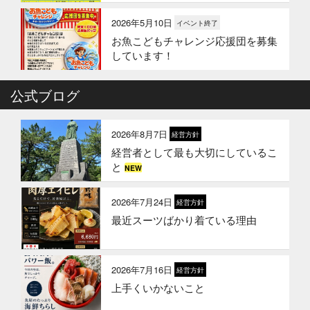
2026年5月10日
イベント終了
お魚こどもチャレンジ応援団を募集
しています！
2026年4月6日
公式ブログ
イベント終了
お魚こどもチャレンジ第10弾
2026年8月7日
経営方針
経営者として最も大切にしているこ
2026年3月24日
イベント終了
と
NEW
お魚屋さんかぎやの創業祭
2026年7月24日
経営方針
最近スーツばかり着ている理由
2026年3月10日
お知らせ
春ギフトはかぎやオンラインストア
で
2026年7月16日
経営方針
上手くいかないこと
2026年1月21日
お知らせ