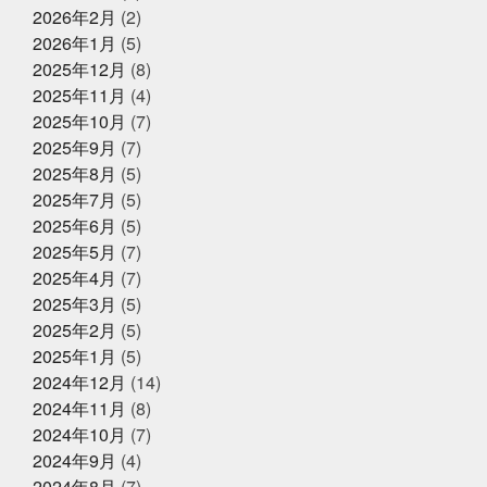
2025年7月2日
休業のお知らせ
スケットマン
オッサン2人の仲良し話
オパピ
カ
2026年2月
(2)
2025年夏季休暇のお知らせ
ゴカマス
カニ担当はカニアレルギー
カブトムシ
2026年1月
(5)
カラダにピース
カルピス出てきた
ガッチャンありが
2025年12月
(8)
とう
ガラポンで国産うなぎは大盤振る舞い
ガラポン
抽選会
キックスターター
キリン秋味が出る頃やね
2025年11月
(4)
クサアジ
グランフロント
2025年6月16日
グランフロントクオリテ
お知らせ
2025年10月
(7)
ィ
グランフロント大阪
ケツメイシ
コミュニテ
【夏ギフト・お中元】は、かぎやオ
2025年9月
(7)
ィ
コンビニで揃うね
ゴルフ焼け
サックス
ンラインストアで
サンタのオジサン
シン仮面ライダー
ジェシー
ス
2025年8月
(5)
カイラウンジほしい
スプラトゥーン3
スラムダン
2025年7月
(5)
ク
ズワイガニ
セコガニ
セルスターターにおいて
2025年5月31日
イベント終了
2025年6月
(5)
いかれる説
タイしゃぶ
タイ料理
チャット
父の日企画～全ての世代に美味しい
GPT
チームで成長してなんぼ
チームスポーツってや
2025年5月
(7)
っぱいいね
トムヤムクン
くじら料理を！～
トレンド
トートバッ
2025年4月
(7)
グ
ドラゴンボール
ハタハタ
ハモ
ハロウィ
2025年3月
(5)
ンゾンビ
ハーフくらいが家族に迷惑をかけない
バイ
2025年5月1日
ク乗りたい
バット振れる自信ない
イベント終了
パパも社長も頑張
2025年2月
(5)
る
パーカー
パーソナライズド検索
ビーチボーイ
お魚こどもチャレンジ第9弾
2025年1月
(5)
ズではない
ビープラッツプレス
ビームス
ピラテ
2024年12月
(14)
ィスのときは付けておきたい
ピラティス舐めたらあか
ん
ピーマンは丸くて大きいやつ
ファッション
フ
2024年11月
(8)
ァンの方々ごめんなさい
プラス思考人間で良かった
2025年4月14日
2024年10月
(7)
お知らせ
プログラミング
プール焼
ベビタピ
ホタルイカ
2024年9月
(4)
クレジットカード決済対応のお知ら
ホタルイカしゃぶしゃぶ
ホンマルラジオ
ボタンエ
せ
ビ
ボール投げれる自信ない
マイクはタバスコ
マ
2024年8月
(7)