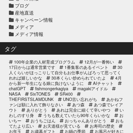
ブログ
2025年12月10日
セール終了
産地直送
天草大王水炊きセット予約受付中
キャンペーン情報
2025年
メディア
メディア情報
2025年12月10日
セール終了
白寿真鯛しゃぶしゃぶ用切り身予約
タグ
受付中2025年
100年企業の人材育成プログラム
12月が一番怖い
2025年12月10日
セール終了
17日からは通常営業です
1番集客のあるイベント
30
ブリしゃぶ用切り身予約受付中
人くらいがほっこりして自分もお仕事がんばろって思ってく
れれば嬉しいかな
2025年
30本くらい炒められていたよ
4月
から新一年生になる娘に負けないように
AIチャット
chatGPT
fishmongerkagiya
magakiアイドル
2025年11月25日
NASA
SixTONES
SR400
イベント終了
THEFIRSTSLAMDUNK
UNO言い忘れがち
あかねフ
サンタのオジサンがやってくる 〜
ァンは額に入れて飾りなさい
あつ森
あつ森でレイア
心がほっこりをプレゼント〜
ウト
ありがとう
あれは完全に細くて辛いやつ
い
わしのすり身
うちも数えていたら90年くらいかな
お
いちー
おうちごはん
おっちゃんありがとう
おも
2025年10月31日
イベント終了
てたより広い
お天道様が見ている
お寿司の歴史
お魚屋さんかぎやの感謝祭
お年玉
お歳暮ギフト
お鍋の季節
お風呂が好きに