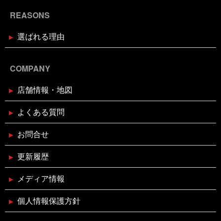
2024年11月18日
お知らせ
REASONS
お歳暮・お年賀はかぎやオンライン
ストアで
選ばれる理由
2024年11月17日
休業のお知らせ
臨時休業のお知らせ（2024年11月
COMPANY
24日）
店舗情報・地図
2024年11月11日
イベント終了
よくある質問
お魚屋さんかぎやの感謝祭
お問合せ
2024年10月29日
イベント終了
更新履歴
親子お魚さばき教室
メディア情報
2024年10月10日
個人情報保護方針
イベント終了
第7回 鰹の藁焼き 実演販売