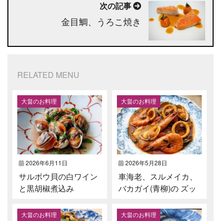
次の記事
金目鯛、うろこ焼き⁡
RELATED MENU
大畠のお料理
大畠のお料理
2026年6月11日
2026年5月28日
サルボウ貝の白ワイン
車海老、スルメイカ⁡、
と黒胡椒煮込み⁡
バカガイ(青柳)の ズッ
パ ディ ペッシェ⁡
大畠のお料理
大畠のお料理