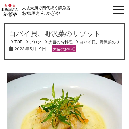
大阪天満で四代続く鮮魚店
お魚屋さん かぎや
白バイ貝、野沢菜のリゾット
TOP
ブログ
大畠のお料理
白バイ貝、野沢菜のリゾッ
2023年5月19日
大畠のお料理