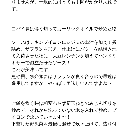
りませんが、一般的にはとても手間がかかり大変で
す。⁡
⁡白バイ貝は薄く切ってガーリックオイルで炒めた物⁡
⁡⁡ソースはチキンブイヨンにシジミの出汁を加えて煮
詰め、サフランを加え、仕上げにバターを結構入れ
て入荷させた物に、大豆レシチンを加えてハンドミ
キサーで泡立たせたソース！⁡
⁡これが美味いです。⁡
魚や貝、魚介類にはサフランが良く合うので最近は
多用してますが、やっぱり美味しいんですよね〜⁡
⁡ご飯を炊く時は相変わらず新玉ねぎのみじん切りを
炒めて、それから洗っていない米を入れて炒め、ブ
イヨンで炊いていきます〜！⁡
下茹した野沢菜を最後に混ぜて炊き上げて、盛り付