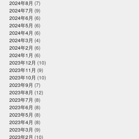
2024年8月
(7)
クレジットカード決済対応のお知ら
ホタルイカしゃぶしゃぶ
ホンマルラジオ
ボタンエ
せ
ビ
ボール投げれる自信ない
マイクはタバスコ
マ
2024年7月
(9)
スク生活終了で素顔が見える
ママ友
メントスコー
2024年6月
(6)
ラ
ヤマサコウショウ
ヨガ仙人ではない
ワクワク
2024年5月
(6)
2025年4月8日
お知らせ
ドキドキさせてあげる
一応かぎや4代目
一緒に何か
に挑戦する
三重
上天草
中年を楽しむ
久し
2024年4月
(6)
母の日ギフトはかぎやオンラインス
ぶり過ぎでドキドキした
亀太郎は枠の永久社員
五
トアで
2024年3月
(4)
和
今はゴルフとピラティスボーイズ
今はゴルフピラ
2024年2月
(6)
ティスマン
今回の出張は総勢16名
今年の夏はアクテ
ィブに動けた
今年はもっと凄いことになるかも
今年
2024年1月
(6)
2025年2月27日
お知らせ
もチャレンジ
今日から新しい事務所
仲間がいるとい
2023年12月
(10)
春ギフトはかぎやオンラインストア
うことの素晴らしいさ
何もなく無事に終わってくださ
2023年11月
(9)
で
い
何見ても鍋にしたくなるあるある
健康な気がして
いる
健康に生きていくために
備長炭干物
元バス
2023年10月
(10)
ケットマン
全力で頑張れ
全国各地に色々な寿司文
2023年9月
(7)
2025年1月25日
お知らせ
化
出雲そば
出雲大社
千葉
原宿
取材受
2023年8月
(12)
けるの楽しいね
善と悪
四季旬菜むら田
国産蒲焼
冬ギフトはかぎやオンラインストア
きウナギ
土用丑の日
地域
夏のイベント
夏
2023年7月
(8)
で
のゴルフは命懸け
夏の思い出
夏も半分終了
夏男
2023年6月
(8)
は恥ずかしい
外す外さない
大人になってからの勉強
2023年5月
(8)
が楽しい
大人の毛染め
大阪
大阪卸売市場本場上
2025年1月18日
お知らせ
場
大阪市プレミアム付商品券
大阪産業創造館
大
2023年4月
(8)
年始のご挨拶
阪締め
天満
天満市場
天満市場感謝祭
天神
2023年3月
(9)
祭
天神祭をハモと共に祝おう
天草
天草大王
2023年2月
(10)
夫婦円満
奄美に行きたい
奇跡
子どもたちの笑顔