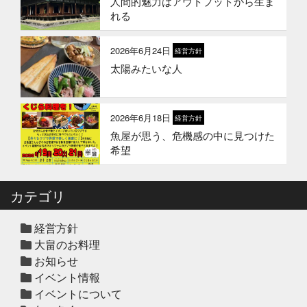
人間的魅力はアウトプットから生ま
2026年1月21日
お知らせ
れる
冬のギフトはかぎやオンラインスト
アで
2026年6月24日
経営方針
太陽みたいな人
2026年1月1日
お知らせ
2026年 新年のご挨拶
2026年6月18日
経営方針
魚屋が思う、危機感の中に見つけた
2025年12月12日
セール終了
希望
冬の鍋おすすめ4選”予約販売スター
ト！
カテゴリ
2025年12月10日
休業のお知らせ
年末年始営業日のお知らせ
経営方針
大畠のお料理
お知らせ
イベント情報
2025年12月10日
セール終了
イベントについて
ハタ鍋セット予約受付中2025年