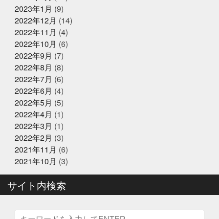
が最高
子供たちと何かを生み出す
子供たちの笑顔が
2023年1月
(9)
2024年12月25日
休業のお知らせ
一番強い
学びを止めるな
安静に安静に
定期検
2022年12月
(14)
年末年始営業のお知らせ
診
宮城
家庭に無料配布してくれる新聞
寿司
2022年11月
(4)
少しずつでも変えていく
島根出張
左手にゴミ袋持っ
ていたのに
幸せな時間を増やす
幼稚園最後の運動
2022年10月
(6)
会
役にたつ情報
怖い鬼から可愛い鬼に変える
思
2022年9月
(7)
いやりを持った会話が絶対
2024年12月23日
怪我せんようにしよう
感
イベント終了
2022年8月
(8)
謝
改装
文化
新物
日刊水産経済新聞
書
『サンタのオジサンがやってくる』
きながら涙でるよね
最近反省することが多い
最高に
2022年7月
(6)
〜心がほっこりをプレゼント〜
楽しいイベントにする
木曜日祝日はお休みです
東
2022年6月
(4)
京
東急リバブル
松葉ガニ
株式会社枠
桃こ
2022年5月
(5)
まち
桃こまち詰め放題
桃取
死にそうな顔を半分
2024年12月21日
お知らせ
隠せる
決して自分から似てるとは言ってないよ
沢山
2022年4月
(1)
テレビ大阪『大阪おっさんぽ』
に人に感謝しかない
沢山のメッセージで幸せ
海に行
2022年3月
(1)
きたい
海焼け
激ムズ企画
無料の新聞なんだっ
2022年2月
(3)
て
熊本
牡蠣
牡蠣詰め放題
特に体型も変わ
らず
珍魚が揃うお魚
現状維持はマイナス
生ニタ
2021年11月
(6)
2024年12月16日
リクジラ
産直福袋
男子ごはん
セール終了
町のお魚屋さんが
2021年10月
(3)
できること
疲れもなく丁度いい
白魚
盆休みは
六福ふぐ予約受付中
14〜16日
盛り上げていきましょう
真っ暗の中でひと
サイト内検索
りで楽しむ
真牡蠣
睨みつけられるとドキドキ
瞑
想は多分サウナのととのうのやつ
知らんけど
石巻
福をいっぱい詰め込んだ
福袋
立ち止まる勇気も必
2024年12月16日
セール終了
要
竹下通り
筋トレ
筋トレBIG3だけ再開しよか
なにわ黒牛 しゃぶしゃぶ・すき焼
な
節分
素魚
結局いつもの投稿
美味しく健