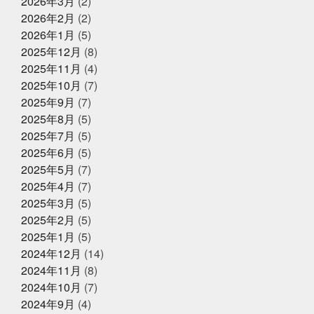
2026年3月
(2)
績
アンチョビーズ
イカナゴ解禁
イルカセンタ
2026年2月
(2)
ー
イワシのすり身試食販売
インドアスポーツの元バ
2025年7月2日
休業のお知らせ
スケットマン
オッサン2人の仲良し話
オパピ
カ
2026年1月
(5)
2025年夏季休暇のお知らせ
ゴカマス
カニ担当はカニアレルギー
カブトムシ
2025年12月
(8)
カラダにピース
カルピス出てきた
ガッチャンありが
2025年11月
(4)
とう
ガラポンで国産うなぎは大盤振る舞い
ガラポン
抽選会
キックスターター
キリン秋味が出る頃やね
2025年10月
(7)
クサアジ
グランフロント
2025年6月16日
グランフロントクオリテ
お知らせ
2025年9月
(7)
ィ
グランフロント大阪
ケツメイシ
コミュニテ
【夏ギフト・お中元】は、かぎやオ
2025年8月
(5)
ィ
コンビニで揃うね
ゴルフ焼け
サックス
ンラインストアで
サンタのオジサン
シン仮面ライダー
ジェシー
ス
2025年7月
(5)
カイラウンジほしい
スプラトゥーン3
スラムダン
2025年6月
(5)
ク
ズワイガニ
セコガニ
セルスターターにおいて
2025年5月31日
イベント終了
2025年5月
(7)
いかれる説
タイしゃぶ
タイ料理
チャット
父の日企画～全ての世代に美味しい
GPT
チームで成長してなんぼ
チームスポーツってや
2025年4月
(7)
っぱいいね
トムヤムクン
くじら料理を！～
トレンド
トートバッ
2025年3月
(5)
グ
ドラゴンボール
ハタハタ
ハモ
ハロウィ
2025年2月
(5)
ンゾンビ
ハーフくらいが家族に迷惑をかけない
バイ
2025年5月1日
ク乗りたい
バット振れる自信ない
イベント終了
パパも社長も頑張
2025年1月
(5)
る
パーカー
パーソナライズド検索
ビーチボーイ
お魚こどもチャレンジ第9弾
2024年12月
(14)
ズではない
ビープラッツプレス
ビームス
ピラテ
2024年11月
(8)
ィスのときは付けておきたい
ピラティス舐めたらあか
ん
ピーマンは丸くて大きいやつ
ファッション
フ
2024年10月
(7)
ァンの方々ごめんなさい
プラス思考人間で良かった
2025年4月14日
2024年9月
(4)
お知らせ
プログラミング
プール焼
ベビタピ
ホタルイカ