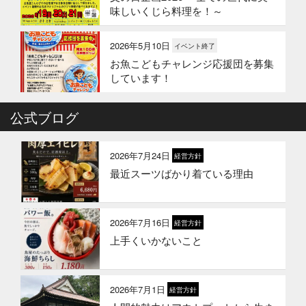
味しいくじら料理を！～
2026年5月10日
イベント終了
お魚こどもチャレンジ応援団を募集
しています！
2026年4月6日
公式ブログ
イベント終了
お魚こどもチャレンジ第10弾
2026年7月24日
経営方針
最近スーツばかり着ている理由
2026年3月24日
イベント終了
お魚屋さんかぎやの創業祭
2026年7月16日
経営方針
上手くいかないこと
2026年3月10日
お知らせ
春ギフトはかぎやオンラインストア
で
2026年7月1日
経営方針