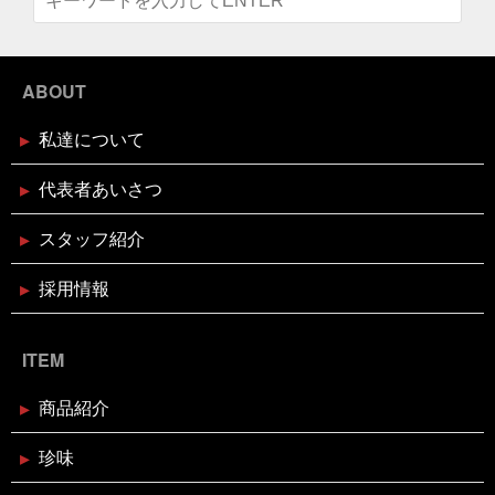
き用 予約受付中
康にが一番
美遊空間四国
肋骨折子
肘にばんそう
このタザさエグい
脳で試食させる
若い頃より上品
に
菅北小学校
藁焼き延期
藁焼き試食販売
2024年12月16日
セール終了
襟付き着とかんとね
覚えきれない
記憶に残る表彰
ABOUT
状
話せるお魚屋さんをもとう
誰かピラティスボーイ
ブリしゃぶ用切り身予約受付中
ズのTシャツ使って
誰か興味あるのだろうか
謹賀新
私達について
年
豆まき
贅沢な時間の使い方
走り
超おす
すめ
身体の奥の奥にある筋肉との出会い
週刊大阪日
日新聞
釘煮
関西のお魚業界を盛り上げる会
需要
2024年12月16日
セール終了
代表者あいさつ
があるのか
面白いことやろう
風習
食が繋ぐ家族
天草大王水炊きセット予約受付中
のコミュニケーション
食べるタイミング
食欲の秋
スタッフ紹介
高知
髪飾りはレモン
鬼は自分の心の中の煩悩
鬼退治
魚屋がカブトムシをプレゼント
魚屋が地鶏も
販売中
鰹の藁焼き
鰹の藁焼き試食販売
鳥取出
採用情報
2024年12月16日
セール終了
張
鳥肌
黄金のハモ
白寿真鯛しゃぶしゃぶ用切り身予約
受付中
ITEM
2024年12月2日
休業のお知らせ
商品紹介
年末年始営業日のお知らせ
珍味