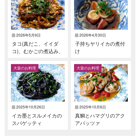
2026年5月9日
2026年4月30日
タコ(真だこ、イイダ
子持ちヤリイカの煮付
コ)、むかごの煮込み、
け
リングイネ⁡
大畠のお料理
大畠のお料理
2025年10月26日
2025年10月6日
イカ墨とスルメイカの
真鯛とハマグリのアク
スパゲッティ
アパッツァ