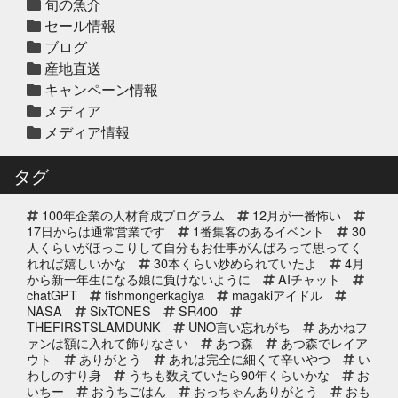
旬の魚介
セール情報
ブログ
2025年12月10日
セール終了
産地直送
天草大王水炊きセット予約受付中
キャンペーン情報
2025年
メディア
メディア情報
2025年12月10日
セール終了
白寿真鯛しゃぶしゃぶ用切り身予約
タグ
受付中2025年
100年企業の人材育成プログラム
12月が一番怖い
2025年12月10日
セール終了
17日からは通常営業です
1番集客のあるイベント
30
ブリしゃぶ用切り身予約受付中
人くらいがほっこりして自分もお仕事がんばろって思ってく
れれば嬉しいかな
2025年
30本くらい炒められていたよ
4月
から新一年生になる娘に負けないように
AIチャット
chatGPT
fishmongerkagiya
magakiアイドル
2025年11月25日
NASA
SixTONES
SR400
イベント終了
THEFIRSTSLAMDUNK
UNO言い忘れがち
あかねフ
サンタのオジサンがやってくる 〜
ァンは額に入れて飾りなさい
あつ森
あつ森でレイア
心がほっこりをプレゼント〜
ウト
ありがとう
あれは完全に細くて辛いやつ
い
わしのすり身
うちも数えていたら90年くらいかな
お
いちー
おうちごはん
おっちゃんありがとう
おも
2025年10月31日
イベント終了