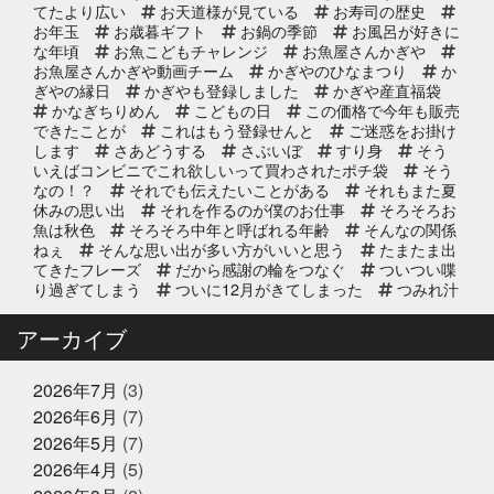
てたより広い
お天道様が見ている
お寿司の歴史
お魚屋さんかぎやの感謝祭
お年玉
お歳暮ギフト
お鍋の季節
お風呂が好きに
な年頃
お魚こどもチャレンジ
お魚屋さんかぎや
お魚屋さんかぎや動画チーム
かぎやのひなまつり
か
ぎやの縁日
かぎやも登録しました
かぎや産直福袋
2025年10月2日
イベント終了
かなぎちりめん
こどもの日
この価格で今年も販売
できたことが
これはもう登録せんと
ご迷惑をお掛け
第8回 鰹の藁焼き 実演販売
します
さあどうする
さぶいぼ
すり身
そう
いえばコンビニでこれ欲しいって買わされたポチ袋
そう
なの！？
それでも伝えたいことがある
それもまた夏
休みの思い出
それを作るのが僕のお仕事
そろそろお
2025年9月11日
お知らせ
魚は秋色
そろそろ中年と呼ばれる年齢
そんなの関係
リニューアルオープン2周年のお知
ねぇ
そんな思い出が多い方がいいと思う
たまたま出
らせ
てきたフレーズ
だから感謝の輪をつなぐ
ついつい喋
り過ぎてしまう
ついに12月がきてしまった
つみれ汁
で温まってね
てっちり
てなに？
ととのいガツ
2025年8月20日
イベント終了
オ
ととのったことないけど
どじょう金魚すくいって
アーカイブ
なに
どれも絶対に食べてもらいたい
なんでも知って
8/24(日) 子ども未来EXPOに出展｜
る友達が1人増えた感覚
にんにく卵黄
にんにく注
お魚かるたお披露目
射
ひとりひとりが輝ける舞台
ひとり映画
ひなま
2026年7月
(3)
つり
まさかお年玉をもらえるとは
またソフトボール
2026年6月
(7)
したいな
また来世で会おう
また来年もやろう
み
2025年8月17日
お知らせ
2026年5月
(7)
っちーいつもありがとうな
みんなで楽しいことしよう
敬老の日の贈り物は、かぎやオンラ
もう少し値段下がってくれると有難い
もっと自分も磨
2026年4月
(5)
インストアで！ご予約受付中
いていかないと
ももことまちこ
やり甲斐と経験と実