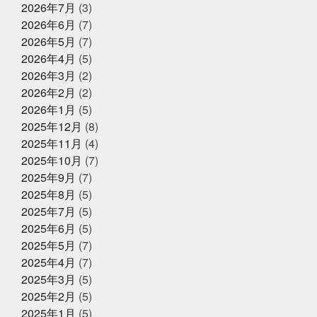
射
ひとりひとりが輝ける舞台
ひとり映画
ひなま
2026年7月
(3)
つり
まさかお年玉をもらえるとは
またソフトボール
2026年6月
(7)
したいな
また来世で会おう
また来年もやろう
み
2025年8月17日
お知らせ
2026年5月
(7)
っちーいつもありがとうな
みんなで楽しいことしよう
敬老の日の贈り物は、かぎやオンラ
もう少し値段下がってくれると有難い
もっと自分も磨
2026年4月
(5)
インストアで！ご予約受付中
いていかないと
ももことまちこ
やり甲斐と経験と実
2026年3月
(2)
績
アンチョビーズ
イカナゴ解禁
イルカセンタ
2026年2月
(2)
ー
イワシのすり身試食販売
インドアスポーツの元バ
2025年7月2日
休業のお知らせ
スケットマン
オッサン2人の仲良し話
オパピ
カ
2026年1月
(5)
2025年夏季休暇のお知らせ
ゴカマス
カニ担当はカニアレルギー
カブトムシ
2025年12月
(8)
カラダにピース
カルピス出てきた
ガッチャンありが
2025年11月
(4)
とう
ガラポンで国産うなぎは大盤振る舞い
ガラポン
抽選会
キックスターター
キリン秋味が出る頃やね
2025年10月
(7)
クサアジ
グランフロント
2025年6月16日
グランフロントクオリテ
お知らせ
2025年9月
(7)
ィ
グランフロント大阪
ケツメイシ
コミュニテ
【夏ギフト・お中元】は、かぎやオ
2025年8月
(5)
ィ
コンビニで揃うね
ゴルフ焼け
サックス
ンラインストアで
サンタのオジサン
シン仮面ライダー
ジェシー
ス
2025年7月
(5)
カイラウンジほしい
スプラトゥーン3
スラムダン
2025年6月
(5)
ク
ズワイガニ
セコガニ
セルスターターにおいて
2025年5月31日
イベント終了
2025年5月
(7)
いかれる説
タイしゃぶ
タイ料理
チャット
父の日企画～全ての世代に美味しい
GPT
チームで成長してなんぼ
チームスポーツってや
2025年4月
(7)
っぱいいね
トムヤムクン
くじら料理を！～
トレンド
トートバッ
2025年3月
(5)
グ
ドラゴンボール
ハタハタ
ハモ
ハロウィ
2025年2月
(5)
ンゾンビ
ハーフくらいが家族に迷惑をかけない
バイ
2025年5月1日
ク乗りたい
バット振れる自信ない
イベント終了
パパも社長も頑張
2025年1月
(5)