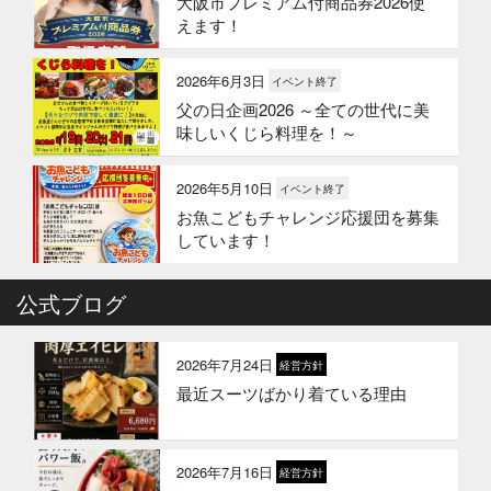
大阪市プレミアム付商品券2026使
えます！
2026年6月3日
イベント終了
父の日企画2026 ～全ての世代に美
味しいくじら料理を！～
2026年5月10日
イベント終了
お魚こどもチャレンジ応援団を募集
しています！
2026年4月6日
公式ブログ
イベント終了
お魚こどもチャレンジ第10弾
2026年7月24日
経営方針
最近スーツばかり着ている理由
2026年3月24日
イベント終了
お魚屋さんかぎやの創業祭
2026年7月16日
経営方針