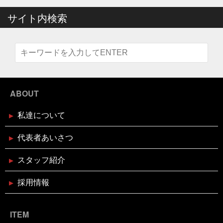
六福ふぐ予約受付中
14〜16日
盛り上げていきましょう
真っ暗の中でひと
サイト内検索
りで楽しむ
真牡蠣
睨みつけられるとドキドキ
瞑
想は多分サウナのととのうのやつ
知らんけど
石巻
福をいっぱい詰め込んだ
福袋
立ち止まる勇気も必
2024年12月16日
セール終了
要
竹下通り
筋トレ
筋トレBIG3だけ再開しよか
なにわ黒牛 しゃぶしゃぶ・すき焼
な
節分
素魚
結局いつもの投稿
美味しく健
き用 予約受付中
康にが一番
美遊空間四国
肋骨折子
肘にばんそう
このタザさエグい
脳で試食させる
若い頃より上品
に
菅北小学校
藁焼き延期
藁焼き試食販売
2024年12月16日
セール終了
襟付き着とかんとね
覚えきれない
記憶に残る表彰
ABOUT
状
話せるお魚屋さんをもとう
誰かピラティスボーイ
ブリしゃぶ用切り身予約受付中
ズのTシャツ使って
誰か興味あるのだろうか
謹賀新
私達について
年
豆まき
贅沢な時間の使い方
走り
超おす
すめ
身体の奥の奥にある筋肉との出会い
週刊大阪日
日新聞
釘煮
関西のお魚業界を盛り上げる会
需要
2024年12月16日
セール終了
代表者あいさつ
があるのか
面白いことやろう
風習
食が繋ぐ家族
天草大王水炊きセット予約受付中
のコミュニケーション
食べるタイミング
食欲の秋
スタッフ紹介
高知
髪飾りはレモン
鬼は自分の心の中の煩悩
鬼退治
魚屋がカブトムシをプレゼント
魚屋が地鶏も
販売中
鰹の藁焼き
鰹の藁焼き試食販売
鳥取出
採用情報
2024年12月16日
セール終了
張
鳥肌
黄金のハモ
白寿真鯛しゃぶしゃぶ用切り身予約
受付中
ITEM