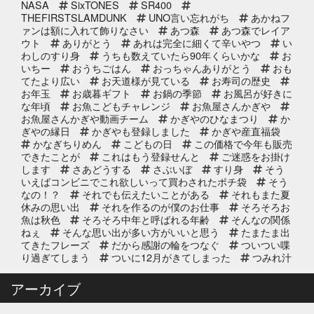
2025年11月25日
NASA
SixTONES
SR400
イベント終了
THEFIRSTSLAMDUNK
UNO言い忘れがち
あかねフ
サンタのオジサンがやってくる 〜
ァンは額に入れて飾りなさい
あつ森
あつ森でレイア
心がほっこりをプレゼント〜
ウト
ありがとう
あれは完全に細くて辛いやつ
い
わしのすり身
うちも数えていたら90年くらいかな
お
いちー
おうちごはん
おっちゃんありがとう
おも
2025年10月31日
イベント終了
てたより広い
お天道様が見ている
お寿司の歴史
お魚屋さんかぎやの感謝祭
お年玉
お歳暮ギフト
お鍋の季節
お風呂が好きに
な年頃
お魚こどもチャレンジ
お魚屋さんかぎや
お魚屋さんかぎや動画チーム
かぎやのひなまつり
か
ぎやの縁日
かぎやも登録しました
かぎや産直福袋
2025年10月2日
イベント終了
かなぎちりめん
こどもの日
この価格で今年も販売
できたことが
これはもう登録せんと
ご迷惑をお掛け
第8回 鰹の藁焼き 実演販売
します
さあどうする
さぶいぼ
すり身
そう
いえばコンビニでこれ欲しいって買わされたポチ袋
そう
なの！？
それでも伝えたいことがある
それもまた夏
休みの思い出
それを作るのが僕のお仕事
そろそろお
2025年9月11日
お知らせ
魚は秋色
そろそろ中年と呼ばれる年齢
そんなの関係
リニューアルオープン2周年のお知
ねぇ
そんな思い出が多い方がいいと思う
たまたま出
らせ
てきたフレーズ
だから感謝の輪をつなぐ
ついつい喋
り過ぎてしまう
ついに12月がきてしまった
つみれ汁
で温まってね
てっちり
てなに？
ととのいガツ
2025年8月20日
イベント終了
オ
ととのったことないけど
どじょう金魚すくいって
アーカイブ
なに
どれも絶対に食べてもらいたい
なんでも知って
8/24(日) 子ども未来EXPOに出展｜
る友達が1人増えた感覚
にんにく卵黄
にんにく注
お魚かるたお披露目