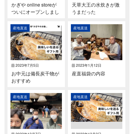
かぎや online storeが
天草大王の水炊きが激
ついにオープンしまし
うまだった
た
産地直送
産地直送
2023年7月5日
2023年1月12日
お中元は備長炭干物が
産直福袋の内容
おすすめ
産地直送
産地直送
2022年12月7日
2022年12月2日