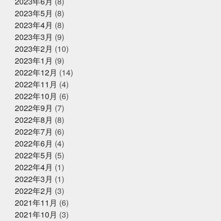
2023年6月
(8)
は恥ずかしい
外す外さない
大人になってからの勉強
2023年5月
(8)
が楽しい
大人の毛染め
大阪
大阪卸売市場本場上
2025年1月18日
お知らせ
場
大阪市プレミアム付商品券
大阪産業創造館
大
2023年4月
(8)
年始のご挨拶
阪締め
天満
天満市場
天満市場感謝祭
天神
2023年3月
(9)
祭
天神祭をハモと共に祝おう
天草
天草大王
2023年2月
(10)
夫婦円満
奄美に行きたい
奇跡
子どもたちの笑顔
が最高
子供たちと何かを生み出す
子供たちの笑顔が
2023年1月
(9)
2024年12月25日
休業のお知らせ
一番強い
学びを止めるな
安静に安静に
定期検
2022年12月
(14)
年末年始営業のお知らせ
診
宮城
家庭に無料配布してくれる新聞
寿司
2022年11月
(4)
少しずつでも変えていく
島根出張
左手にゴミ袋持っ
ていたのに
幸せな時間を増やす
幼稚園最後の運動
2022年10月
(6)
会
役にたつ情報
怖い鬼から可愛い鬼に変える
思
2022年9月
(7)
いやりを持った会話が絶対
2024年12月23日
怪我せんようにしよう
感
イベント終了
2022年8月
(8)
謝
改装
文化
新物
日刊水産経済新聞
書
『サンタのオジサンがやってくる』
きながら涙でるよね
最近反省することが多い
最高に
2022年7月
(6)
〜心がほっこりをプレゼント〜
楽しいイベントにする
木曜日祝日はお休みです
東
2022年6月
(4)
京
東急リバブル
松葉ガニ
株式会社枠
桃こ
2022年5月
(5)
まち
桃こまち詰め放題
桃取
死にそうな顔を半分
2024年12月21日
お知らせ
隠せる
決して自分から似てるとは言ってないよ
沢山
2022年4月
(1)
テレビ大阪『大阪おっさんぽ』
に人に感謝しかない
沢山のメッセージで幸せ
海に行
2022年3月
(1)
きたい
海焼け
激ムズ企画
無料の新聞なんだっ
2022年2月
(3)
て
熊本
牡蠣
牡蠣詰め放題
特に体型も変わ
らず
珍魚が揃うお魚
現状維持はマイナス
生ニタ
2021年11月
(6)
2024年12月16日
リクジラ
産直福袋
男子ごはん
セール終了
町のお魚屋さんが
2021年10月
(3)
できること
疲れもなく丁度いい
白魚
盆休みは