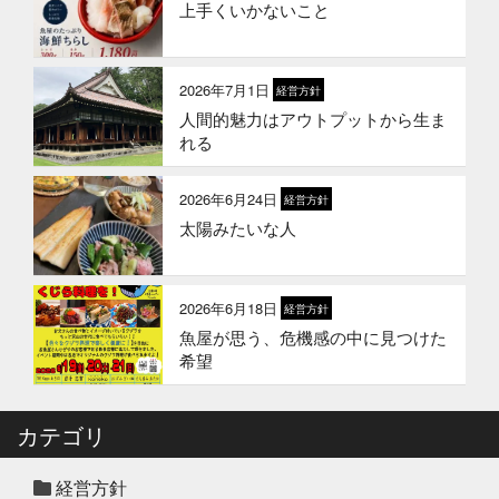
上手くいかないこと
2026年3月10日
お知らせ
春ギフトはかぎやオンラインストア
で
2026年7月1日
経営方針
人間的魅力はアウトプットから生ま
2026年1月21日
お知らせ
れる
冬のギフトはかぎやオンラインスト
アで
2026年6月24日
経営方針
太陽みたいな人
2026年1月1日
お知らせ
2026年 新年のご挨拶
2026年6月18日
経営方針
魚屋が思う、危機感の中に見つけた
2025年12月12日
セール終了
希望
冬の鍋おすすめ4選”予約販売スター
ト！
カテゴリ
2025年12月10日
休業のお知らせ
年末年始営業日のお知らせ
経営方針