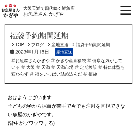
大阪天満で四代続く鮮魚店
お魚屋さん かぎや
福袋予約期間延期
TOP
ブログ
産地直送
福袋予約期間延期
2023年1月18日
産地直送
お魚屋さんかぎや
かぎや産直福袋
健康な気がして
いる
大阪
天満
天満市場
定期検診
特に体型も
変わらず
福をいっぱい詰め込んだ
福袋
おはようございます
子どもの頃から採血が苦手で今でも注射を直視できな
い魚屋のかぎやです。
(背中がゾワゾワする)