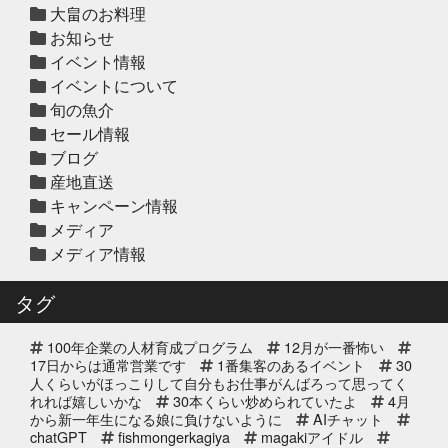
大畠のお料理
お知らせ
イベント情報
2025年12月10日
セール終了
イベントについて
ハタ鍋セット予約受付中2025年
旬の魚介
セール情報
ブログ
2025年12月10日
セール終了
産地直送
天草大王水炊きセット予約受付中
キャンペーン情報
2025年
メディア
メディア情報
2025年12月10日
セール終了
白寿真鯛しゃぶしゃぶ用切り身予約
タグ
受付中2025年
100年企業の人材育成プログラム
12月が一番怖い
2025年12月10日
セール終了
17日からは通常営業です
1番集客のあるイベント
30
ブリしゃぶ用切り身予約受付中
人くらいがほっこりして自分もお仕事がんばろって思ってく
れれば嬉しいかな
2025年
30本くらい炒められていたよ
4月
から新一年生になる娘に負けないように
AIチャット
chatGPT
fishmongerkagiya
magakiアイドル