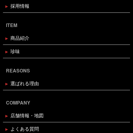
張
鳥肌
黄金のハモ
採用情報
白寿真鯛しゃぶしゃぶ用切り身予約
受付中
ITEM
2024年12月2日
休業のお知らせ
年末年始営業日のお知らせ
商品紹介
珍味
2024年11月18日
お知らせ
お歳暮・お年賀はかぎやオンライン
REASONS
ストアで
選ばれる理由
2024年11月17日
休業のお知らせ
臨時休業のお知らせ（2024年11月
24日）
COMPANY
店舗情報・地図
2024年11月11日
イベント終了
お魚屋さんかぎやの感謝祭
よくある質問