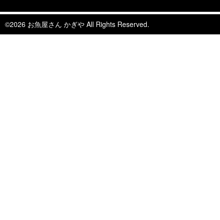
お魚こどもチャレンジ第8弾
©2026 お魚屋さん かぎや All Rights Reserved.
2024年7月16日
お知らせ
【夏ギフト・お中元】は是非かぎや
で！
2024年6月27日
イベント終了
親子お魚さばき教室
2024年5月31日
イベント終了
父の日企画～全ての世代に美味しい
くじら料理を！～
2024年4月26日
イベント終了
お魚こどもチャレンジ第7弾