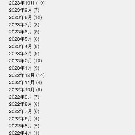
ケットマン
全力で頑張れ
全国各地に色々な寿司文
2023年10月
(10)
2025年1月25日
お知らせ
化
出雲そば
出雲大社
千葉
原宿
取材受
2023年9月
(7)
けるの楽しいね
善と悪
四季旬菜むら田
国産蒲焼
冬ギフトはかぎやオンラインストア
きウナギ
土用丑の日
地域
夏のイベント
夏
2023年8月
(12)
で
のゴルフは命懸け
夏の思い出
夏も半分終了
夏男
2023年7月
(8)
は恥ずかしい
外す外さない
大人になってからの勉強
2023年6月
(8)
が楽しい
大人の毛染め
大阪
大阪卸売市場本場上
2025年1月18日
お知らせ
場
大阪市プレミアム付商品券
大阪産業創造館
大
2023年5月
(8)
年始のご挨拶
阪締め
天満
天満市場
天満市場感謝祭
天神
2023年4月
(8)
祭
天神祭をハモと共に祝おう
天草
天草大王
2023年3月
(9)
夫婦円満
奄美に行きたい
奇跡
子どもたちの笑顔
が最高
子供たちと何かを生み出す
子供たちの笑顔が
2023年2月
(10)
2024年12月25日
休業のお知らせ
一番強い
学びを止めるな
安静に安静に
定期検
2023年1月
(9)
年末年始営業のお知らせ
診
宮城
家庭に無料配布してくれる新聞
寿司
2022年12月
(14)
少しずつでも変えていく
島根出張
左手にゴミ袋持っ
ていたのに
幸せな時間を増やす
幼稚園最後の運動
2022年11月
(4)
会
役にたつ情報
怖い鬼から可愛い鬼に変える
思
2022年10月
(6)
いやりを持った会話が絶対
2024年12月23日
怪我せんようにしよう
感
イベント終了
2022年9月
(7)
謝
改装
文化
新物
日刊水産経済新聞
書
『サンタのオジサンがやってくる』
きながら涙でるよね
最近反省することが多い
最高に
2022年8月
(8)
〜心がほっこりをプレゼント〜
楽しいイベントにする
木曜日祝日はお休みです
東
2022年7月
(6)
京
東急リバブル
松葉ガニ
株式会社枠
桃こ
2022年6月
(4)
まち
桃こまち詰め放題
桃取
死にそうな顔を半分
2024年12月21日
お知らせ
隠せる
決して自分から似てるとは言ってないよ
沢山
2022年5月
(5)
テレビ大阪『大阪おっさんぽ』
に人に感謝しかない
沢山のメッセージで幸せ
海に行
2022年4月
(1)