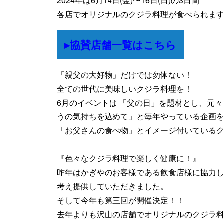
2024年は6月14日(金)〜16日(日)の3日間
各店でオリジナルのクジラ料理が食べられま
協賛店舗一覧はこちら
「親父の大好物」だけでは勿体ない！
全ての世代に美味しいクジラ料理を！
6月のイベントは 「父の日」を題材とし、元
うの気持ちを込めて」と毎年やっている企画
「お父さんの食べ物」とイメージ付いている
『色々なクジラ料理で楽しく健康に！』
昨年はかぎやのお客様である飲食店様に協力
考え提供していただきました。
そして今年も第三回が開催決定！！
去年よりも沢山の店舗でオリジナルのクジラ