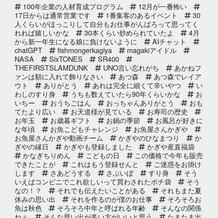
100年企業の人材育成プログラム
12月が一番怖い
2025年12月10日
セール終了
17日からは通常営業です
1番集客のあるイベント
30
ブリしゃぶ用切り身予約受付中
人くらいがほっこりして自分もお仕事がんばろって思ってく
れれば嬉しいかな
2025年
30本くらい炒められていたよ
4月
から新一年生になる娘に負けないように
AIチャット
chatGPT
fishmongerkagiya
magakiアイドル
2025年11月25日
NASA
SixTONES
SR400
イベント終了
THEFIRSTSLAMDUNK
UNO言い忘れがち
あかねフ
サンタのオジサンがやってくる 〜
ァンは額に入れて飾りなさい
あつ森
あつ森でレイア
心がほっこりをプレゼント〜
ウト
ありがとう
あれは完全に細くて辛いやつ
い
わしのすり身
うちも数えていたら90年くらいかな
お
いちー
おうちごはん
おっちゃんありがとう
おも
2025年10月31日
イベント終了
てたより広い
お天道様が見ている
お寿司の歴史
お魚屋さんかぎやの感謝祭
お年玉
お歳暮ギフト
お鍋の季節
お風呂が好きに
な年頃
お魚こどもチャレンジ
お魚屋さんかぎや
お魚屋さんかぎや動画チーム
かぎやのひなまつり
か
ぎやの縁日
かぎやも登録しました
かぎや産直福袋
2025年10月2日
イベント終了
かなぎちりめん
こどもの日
この価格で今年も販売
できたことが
これはもう登録せんと
ご迷惑をお掛け
第8回 鰹の藁焼き 実演販売
します
さあどうする
さぶいぼ
すり身
そう
いえばコンビニでこれ欲しいって買わされたポチ袋
そう
なの！？
それでも伝えたいことがある
それもまた夏
休みの思い出
それを作るのが僕のお仕事
そろそろお
2025年9月11日
お知らせ
魚は秋色
そろそろ中年と呼ばれる年齢
そんなの関係
リニューアルオープン2周年のお知
ねぇ
そんな思い出が多い方がいいと思う
たまたま出