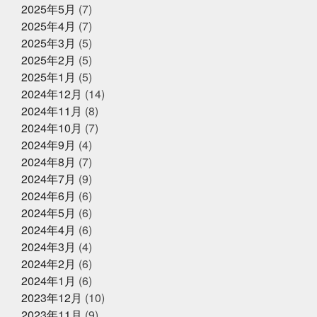
2025年5月31日
イベント終了
2025年5月
(7)
いかれる説
タイしゃぶ
タイ料理
チャット
父の日企画～全ての世代に美味しい
GPT
チームで成長してなんぼ
チームスポーツってや
2025年4月
(7)
っぱいいね
トムヤムクン
くじら料理を！～
トレンド
トートバッ
2025年3月
(5)
グ
ドラゴンボール
ハタハタ
ハモ
ハロウィ
2025年2月
(5)
ンゾンビ
ハーフくらいが家族に迷惑をかけない
バイ
2025年5月1日
ク乗りたい
バット振れる自信ない
イベント終了
パパも社長も頑張
2025年1月
(5)
る
パーカー
パーソナライズド検索
ビーチボーイ
お魚こどもチャレンジ第9弾
2024年12月
(14)
ズではない
ビープラッツプレス
ビームス
ピラテ
2024年11月
(8)
ィスのときは付けておきたい
ピラティス舐めたらあか
ん
ピーマンは丸くて大きいやつ
ファッション
フ
2024年10月
(7)
ァンの方々ごめんなさい
プラス思考人間で良かった
2025年4月14日
2024年9月
(4)
お知らせ
プログラミング
プール焼
ベビタピ
ホタルイカ
2024年8月
(7)
クレジットカード決済対応のお知ら
ホタルイカしゃぶしゃぶ
ホンマルラジオ
ボタンエ
せ
ビ
ボール投げれる自信ない
マイクはタバスコ
マ
2024年7月
(9)
スク生活終了で素顔が見える
ママ友
メントスコー
2024年6月
(6)
ラ
ヤマサコウショウ
ヨガ仙人ではない
ワクワク
2024年5月
(6)
2025年4月8日
お知らせ
ドキドキさせてあげる
一応かぎや4代目
一緒に何か
に挑戦する
三重
上天草
中年を楽しむ
久し
2024年4月
(6)
母の日ギフトはかぎやオンラインス
ぶり過ぎでドキドキした
亀太郎は枠の永久社員
五
トアで
2024年3月
(4)
和
今はゴルフとピラティスボーイズ
今はゴルフピラ
2024年2月
(6)
ティスマン
今回の出張は総勢16名
今年の夏はアクテ
ィブに動けた
今年はもっと凄いことになるかも
今年
2024年1月
(6)
2025年2月27日
お知らせ
もチャレンジ
今日から新しい事務所
仲間がいるとい
2023年12月
(10)
春ギフトはかぎやオンラインストア
うことの素晴らしいさ
何もなく無事に終わってくださ
2023年11月
(9)
で