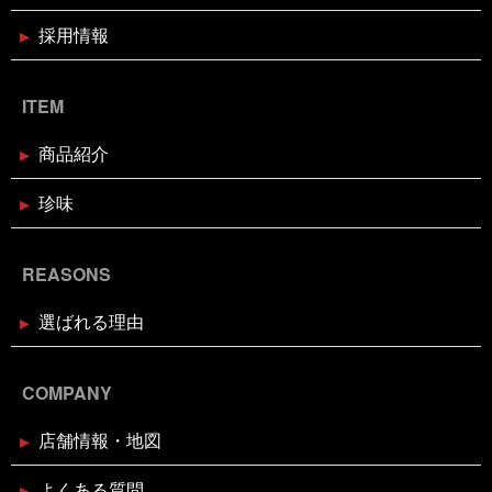
鬼退治
魚屋がカブトムシをプレゼント
魚屋が地鶏も
販売中
鰹の藁焼き
鰹の藁焼き試食販売
鳥取出
採用情報
2024年12月16日
セール終了
張
鳥肌
黄金のハモ
白寿真鯛しゃぶしゃぶ用切り身予約
受付中
ITEM
2024年12月2日
休業のお知らせ
商品紹介
年末年始営業日のお知らせ
珍味
2024年11月18日
お知らせ
REASONS
お歳暮・お年賀はかぎやオンライン
ストアで
選ばれる理由
2024年11月17日
休業のお知らせ
臨時休業のお知らせ（2024年11月
COMPANY
24日）
店舗情報・地図
2024年11月11日
イベント終了
よくある質問