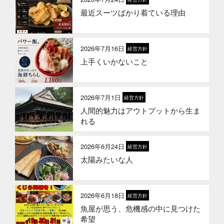
最近スーツばかり着ている理由
2026年3月24日
イベント終了
お魚屋さんかぎやの創業祭
2026年7月16日
経営方針
上手くいかないこと
2026年3月10日
お知らせ
春ギフトはかぎやオンラインストア
で
2026年7月1日
経営方針
人間的魅力はアウトプットから生ま
2026年1月21日
お知らせ
れる
冬のギフトはかぎやオンラインスト
アで
2026年6月24日
経営方針
太陽みたいな人
2026年1月1日
お知らせ
2026年 新年のご挨拶
2026年6月18日
経営方針
魚屋が思う、危機感の中に見つけた
2025年12月12日
セール終了
希望