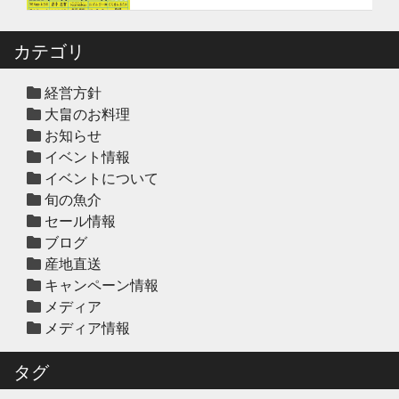
冬の鍋おすすめ4選”予約販売スター
ト！
カテゴリ
2025年12月10日
休業のお知らせ
年末年始営業日のお知らせ
経営方針
大畠のお料理
お知らせ
イベント情報
2025年12月10日
セール終了
イベントについて
ハタ鍋セット予約受付中2025年
旬の魚介
セール情報
ブログ
2025年12月10日
セール終了
産地直送
天草大王水炊きセット予約受付中
キャンペーン情報
2025年
メディア
メディア情報
2025年12月10日
セール終了
白寿真鯛しゃぶしゃぶ用切り身予約
タグ
受付中2025年