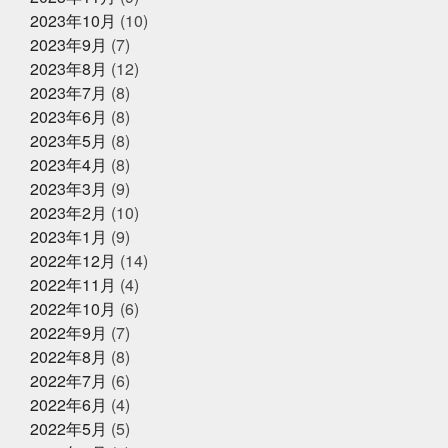
い
何見ても鍋にしたくなるあるある
健康な気がして
いる
健康に生きていくために
備長炭干物
元バス
2023年10月
(10)
ケットマン
全力で頑張れ
全国各地に色々な寿司文
2023年9月
(7)
2025年1月25日
お知らせ
化
出雲そば
出雲大社
千葉
原宿
取材受
2023年8月
(12)
けるの楽しいね
善と悪
四季旬菜むら田
国産蒲焼
冬ギフトはかぎやオンラインストア
きウナギ
土用丑の日
地域
夏のイベント
夏
2023年7月
(8)
で
のゴルフは命懸け
夏の思い出
夏も半分終了
夏男
2023年6月
(8)
は恥ずかしい
外す外さない
大人になってからの勉強
2023年5月
(8)
が楽しい
大人の毛染め
大阪
大阪卸売市場本場上
2025年1月18日
お知らせ
場
大阪市プレミアム付商品券
大阪産業創造館
大
2023年4月
(8)
年始のご挨拶
阪締め
天満
天満市場
天満市場感謝祭
天神
2023年3月
(9)
祭
天神祭をハモと共に祝おう
天草
天草大王
2023年2月
(10)
夫婦円満
奄美に行きたい
奇跡
子どもたちの笑顔
が最高
子供たちと何かを生み出す
子供たちの笑顔が
2023年1月
(9)
2024年12月25日
休業のお知らせ
一番強い
学びを止めるな
安静に安静に
定期検
2022年12月
(14)
年末年始営業のお知らせ
診
宮城
家庭に無料配布してくれる新聞
寿司
2022年11月
(4)
少しずつでも変えていく
島根出張
左手にゴミ袋持っ
ていたのに
幸せな時間を増やす
幼稚園最後の運動
2022年10月
(6)
会
役にたつ情報
怖い鬼から可愛い鬼に変える
思
2022年9月
(7)
いやりを持った会話が絶対
2024年12月23日
怪我せんようにしよう
感
イベント終了
2022年8月
(8)
謝
改装
文化
新物
日刊水産経済新聞
書
『サンタのオジサンがやってくる』
きながら涙でるよね
最近反省することが多い
最高に
2022年7月
(6)
〜心がほっこりをプレゼント〜
楽しいイベントにする
木曜日祝日はお休みです
東
2022年6月
(4)
京
東急リバブル
松葉ガニ
株式会社枠
桃こ
2022年5月
(5)
まち
桃こまち詰め放題
桃取
死にそうな顔を半分
2024年12月21日
お知らせ