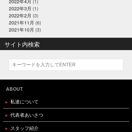
隠せる
決して自分から似てるとは言ってないよ
沢山
2022年4月
(1)
テレビ大阪『大阪おっさんぽ』
に人に感謝しかない
沢山のメッセージで幸せ
海に行
2022年3月
(1)
きたい
海焼け
激ムズ企画
無料の新聞なんだっ
2022年2月
(3)
て
熊本
牡蠣
牡蠣詰め放題
特に体型も変わ
らず
珍魚が揃うお魚
現状維持はマイナス
生ニタ
2021年11月
(6)
2024年12月16日
リクジラ
産直福袋
男子ごはん
セール終了
町のお魚屋さんが
2021年10月
(3)
できること
疲れもなく丁度いい
白魚
盆休みは
六福ふぐ予約受付中
14〜16日
盛り上げていきましょう
真っ暗の中でひと
サイト内検索
りで楽しむ
真牡蠣
睨みつけられるとドキドキ
瞑
想は多分サウナのととのうのやつ
知らんけど
石巻
福をいっぱい詰め込んだ
福袋
立ち止まる勇気も必
2024年12月16日
セール終了
要
竹下通り
筋トレ
筋トレBIG3だけ再開しよか
なにわ黒牛 しゃぶしゃぶ・すき焼
な
節分
素魚
結局いつもの投稿
美味しく健
き用 予約受付中
康にが一番
美遊空間四国
肋骨折子
肘にばんそう
このタザさエグい
脳で試食させる
若い頃より上品
に
菅北小学校
藁焼き延期
藁焼き試食販売
2024年12月16日
セール終了
襟付き着とかんとね
覚えきれない
記憶に残る表彰
ABOUT
状
話せるお魚屋さんをもとう
誰かピラティスボーイ
ブリしゃぶ用切り身予約受付中
ズのTシャツ使って
誰か興味あるのだろうか
謹賀新
私達について
年
豆まき
贅沢な時間の使い方
走り
超おす
すめ
身体の奥の奥にある筋肉との出会い
週刊大阪日
日新聞
釘煮
関西のお魚業界を盛り上げる会
需要
2024年12月16日
セール終了
代表者あいさつ
があるのか
面白いことやろう
風習
食が繋ぐ家族
天草大王水炊きセット予約受付中
のコミュニケーション
食べるタイミング
食欲の秋
スタッフ紹介
高知
髪飾りはレモン
鬼は自分の心の中の煩悩