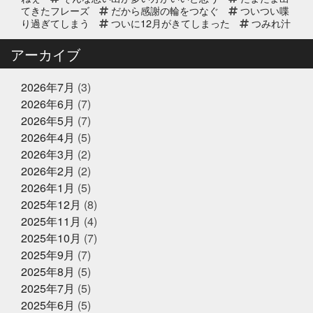
らせ
てきたフレーズ
だから感謝の輪をつなぐ
ついつい喋
り過ぎてしまう
ついに12月がきてしまった
つみれ汁
で温まってね
てっちり
てなに？
ととのいガツ
2025年8月20日
イベント終了
オ
ととのったことないけど
どじょう金魚すくいって
アーカイブ
なに
どれも絶対に食べてもらいたい
なんでも知って
8/24(日) 子ども未来EXPOに出展｜
る友達が1人増えた感覚
にんにく卵黄
にんにく注
お魚かるたお披露目
射
ひとりひとりが輝ける舞台
ひとり映画
ひなま
2026年7月
(3)
つり
まさかお年玉をもらえるとは
またソフトボール
2026年6月
(7)
したいな
また来世で会おう
また来年もやろう
み
2025年8月17日
お知らせ
2026年5月
(7)
っちーいつもありがとうな
みんなで楽しいことしよう
敬老の日の贈り物は、かぎやオンラ
もう少し値段下がってくれると有難い
もっと自分も磨
2026年4月
(5)
インストアで！ご予約受付中
いていかないと
ももことまちこ
やり甲斐と経験と実
2026年3月
(2)
績
アンチョビーズ
イカナゴ解禁
イルカセンタ
2026年2月
(2)
ー
イワシのすり身試食販売
インドアスポーツの元バ
2025年7月2日
休業のお知らせ
スケットマン
オッサン2人の仲良し話
オパピ
カ
2026年1月
(5)
2025年夏季休暇のお知らせ
ゴカマス
カニ担当はカニアレルギー
カブトムシ
2025年12月
(8)
カラダにピース
カルピス出てきた
ガッチャンありが
2025年11月
(4)
とう
ガラポンで国産うなぎは大盤振る舞い
ガラポン
抽選会
キックスターター
キリン秋味が出る頃やね
2025年10月
(7)
クサアジ
グランフロント
2025年6月16日
グランフロントクオリテ
お知らせ
2025年9月
(7)
ィ
グランフロント大阪
ケツメイシ
コミュニテ
【夏ギフト・お中元】は、かぎやオ
2025年8月
(5)
ィ
コンビニで揃うね
ゴルフ焼け
サックス
ンラインストアで
サンタのオジサン
シン仮面ライダー
ジェシー
ス
2025年7月
(5)
カイラウンジほしい
スプラトゥーン3
スラムダン
2025年6月
(5)
ク
ズワイガニ
セコガニ
セルスターターにおいて