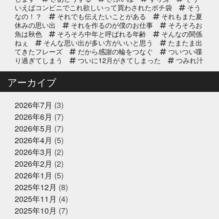
いえばコンビニでこれ欲しいって買わされたポチ袋
そう
なの！？
それでも伝えたいことがある
それもまた夏
休みの思い出
それを作るのが僕のお仕事
そろそろお
2025年9月11日
お知らせ
魚は秋色
そろそろ中年と呼ばれる年齢
そんなの関係
リニューアルオープン2周年のお知
ねぇ
そんな思い出が多い方がいいと思う
たまたま出
らせ
てきたフレーズ
だから感謝の輪をつなぐ
ついつい喋
り過ぎてしまう
ついに12月がきてしまった
つみれ汁
で温まってね
てっちり
てなに？
ととのいガツ
2025年8月20日
イベント終了
オ
ととのったことないけど
どじょう金魚すくいって
アーカイブ
なに
どれも絶対に食べてもらいたい
なんでも知って
8/24(日) 子ども未来EXPOに出展｜
る友達が1人増えた感覚
にんにく卵黄
にんにく注
お魚かるたお披露目
射
ひとりひとりが輝ける舞台
ひとり映画
ひなま
2026年7月
(3)
つり
まさかお年玉をもらえるとは
またソフトボール
2026年6月
(7)
したいな
また来世で会おう
また来年もやろう
み
2025年8月17日
お知らせ
2026年5月
(7)
っちーいつもありがとうな
みんなで楽しいことしよう
敬老の日の贈り物は、かぎやオンラ
もう少し値段下がってくれると有難い
もっと自分も磨
2026年4月
(5)
インストアで！ご予約受付中
いていかないと
ももことまちこ
やり甲斐と経験と実
2026年3月
(2)
績
アンチョビーズ
イカナゴ解禁
イルカセンタ
2026年2月
(2)
ー
イワシのすり身試食販売
インドアスポーツの元バ
2025年7月2日
休業のお知らせ
スケットマン
オッサン2人の仲良し話
オパピ
カ
2026年1月
(5)
2025年夏季休暇のお知らせ
ゴカマス
カニ担当はカニアレルギー
カブトムシ
2025年12月
(8)
カラダにピース
カルピス出てきた
ガッチャンありが
2025年11月
(4)
とう
ガラポンで国産うなぎは大盤振る舞い
ガラポン
抽選会
キックスターター
キリン秋味が出る頃やね
2025年10月
(7)
クサアジ
グランフロント
2025年6月16日
グランフロントクオリテ
お知らせ