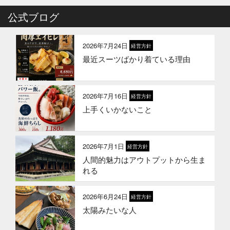
2026年4月6日
公式ブログ
イベント終了
お魚こどもチャレンジ第10弾
2026年7月24日
経営方針
最近スーツばかり着ている理由
2026年3月24日
イベント終了
お魚屋さんかぎやの創業祭
2026年7月16日
経営方針
上手くいかないこと
2026年3月10日
お知らせ
春ギフトはかぎやオンラインストア
で
2026年7月1日
経営方針
人間的魅力はアウトプットから生ま
2026年1月21日
お知らせ
れる
冬のギフトはかぎやオンラインスト
アで
2026年6月24日
経営方針
太陽みたいな人
2026年1月1日
お知らせ
2026年 新年のご挨拶