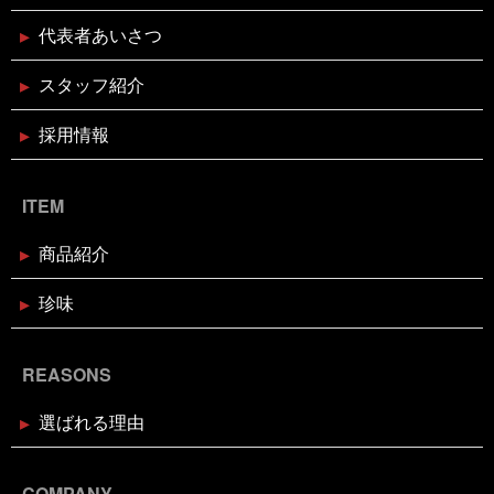
すめ
身体の奥の奥にある筋肉との出会い
週刊大阪日
日新聞
釘煮
関西のお魚業界を盛り上げる会
需要
2024年12月16日
セール終了
代表者あいさつ
があるのか
面白いことやろう
風習
食が繋ぐ家族
天草大王水炊きセット予約受付中
のコミュニケーション
食べるタイミング
食欲の秋
スタッフ紹介
高知
髪飾りはレモン
鬼は自分の心の中の煩悩
鬼退治
魚屋がカブトムシをプレゼント
魚屋が地鶏も
販売中
鰹の藁焼き
鰹の藁焼き試食販売
鳥取出
採用情報
2024年12月16日
セール終了
張
鳥肌
黄金のハモ
白寿真鯛しゃぶしゃぶ用切り身予約
受付中
ITEM
2024年12月2日
休業のお知らせ
商品紹介
年末年始営業日のお知らせ
珍味
2024年11月18日
お知らせ
REASONS
お歳暮・お年賀はかぎやオンライン
ストアで
選ばれる理由
2024年11月17日
休業のお知らせ
臨時休業のお知らせ（2024年11月
COMPANY