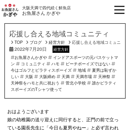
大阪天満で四代続く鮮魚店
お魚屋さん かぎや
応援し合える地域コミュニティ
TOP
ブログ
経営方針
応援し合える地域コミュニティ
2022年7月20日
経営方針
お魚屋さんかぎや
インドアスポーツの元バスケットマ
ン
コミュニティ
ハモ
ビーチボーイズではない
今はゴルフとピラティスボーイズ
地域
夏男は恥ずか
しい
大阪
大阪締め
天満
天満市場
天神祭
天神祭をハモと共に祝おう
菅北小学校
誰かピラティ
スボーイズのTシャツ使って
おはようございます
娘の幼稚園の送り迎えに同行すると、正門の前で立っ
ている園長先生に「今日も夏男やねー」と必ず言われ