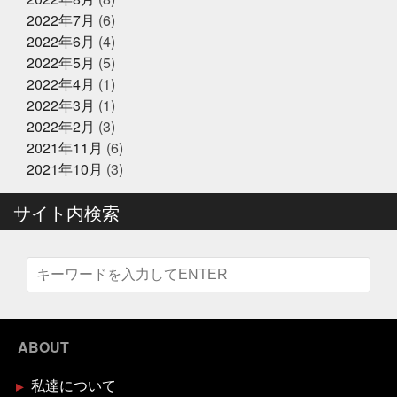
謝
改装
文化
新物
日刊水産経済新聞
書
『サンタのオジサンがやってくる』
きながら涙でるよね
最近反省することが多い
最高に
2022年7月
(6)
〜心がほっこりをプレゼント〜
楽しいイベントにする
木曜日祝日はお休みです
東
2022年6月
(4)
京
東急リバブル
松葉ガニ
株式会社枠
桃こ
2022年5月
(5)
まち
桃こまち詰め放題
桃取
死にそうな顔を半分
2024年12月21日
お知らせ
隠せる
決して自分から似てるとは言ってないよ
沢山
2022年4月
(1)
テレビ大阪『大阪おっさんぽ』
に人に感謝しかない
沢山のメッセージで幸せ
海に行
2022年3月
(1)
きたい
海焼け
激ムズ企画
無料の新聞なんだっ
2022年2月
(3)
て
熊本
牡蠣
牡蠣詰め放題
特に体型も変わ
らず
珍魚が揃うお魚
現状維持はマイナス
生ニタ
2021年11月
(6)
2024年12月16日
リクジラ
産直福袋
男子ごはん
セール終了
町のお魚屋さんが
2021年10月
(3)
できること
疲れもなく丁度いい
白魚
盆休みは
六福ふぐ予約受付中
14〜16日
盛り上げていきましょう
真っ暗の中でひと
サイト内検索
りで楽しむ
真牡蠣
睨みつけられるとドキドキ
瞑
想は多分サウナのととのうのやつ
知らんけど
石巻
福をいっぱい詰め込んだ
福袋
立ち止まる勇気も必
2024年12月16日
セール終了
要
竹下通り
筋トレ
筋トレBIG3だけ再開しよか
なにわ黒牛 しゃぶしゃぶ・すき焼
な
節分
素魚
結局いつもの投稿
美味しく健
き用 予約受付中
康にが一番
美遊空間四国
肋骨折子
肘にばんそう
このタザさエグい
脳で試食させる
若い頃より上品
に
菅北小学校
藁焼き延期
藁焼き試食販売
2024年12月16日
セール終了
襟付き着とかんとね
覚えきれない
記憶に残る表彰
ABOUT
状
話せるお魚屋さんをもとう
誰かピラティスボーイ
ブリしゃぶ用切り身予約受付中
ズのTシャツ使って
誰か興味あるのだろうか
謹賀新
私達について
年
豆まき
贅沢な時間の使い方
走り
超おす