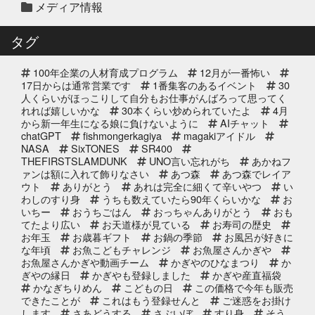
メディア情報
2025年12月10日
セール終了
白寿真鯛しゃぶしゃぶ用切り身予約
タグ
受付中2025年
100年企業の人材育成プログラム
12月が一番怖い
2025年12月10日
セール終了
17日からは通常営業です
1番集客のあるイベント
30
ブリしゃぶ用切り身予約受付中
人くらいがほっこりして自分もお仕事がんばろって思ってく
れれば嬉しいかな
2025年
30本くらい炒められていたよ
4月
から新一年生になる娘に負けないように
AIチャット
chatGPT
fishmongerkagiya
magakiアイドル
2025年11月25日
NASA
SixTONES
SR400
イベント終了
THEFIRSTSLAMDUNK
UNO言い忘れがち
あかねフ
サンタのオジサンがやってくる 〜
ァンは額に入れて飾りなさい
あつ森
あつ森でレイア
心がほっこりをプレゼント〜
ウト
ありがとう
あれは完全に細くて辛いやつ
い
わしのすり身
うちも数えていたら90年くらいかな
お
いちー
おうちごはん
おっちゃんありがとう
おも
2025年10月31日
イベント終了
てたより広い
お天道様が見ている
お寿司の歴史
お魚屋さんかぎやの感謝祭
お年玉
お歳暮ギフト
お鍋の季節
お風呂が好きに
な年頃
お魚こどもチャレンジ
お魚屋さんかぎや
お魚屋さんかぎや動画チーム
かぎやのひなまつり
か
ぎやの縁日
かぎやも登録しました
かぎや産直福袋
2025年10月2日
イベント終了
かなぎちりめん
こどもの日
この価格で今年も販売
できたことが
これはもう登録せんと
ご迷惑をお掛け
第8回 鰹の藁焼き 実演販売
します
さあどうする
さぶいぼ
すり身
そう