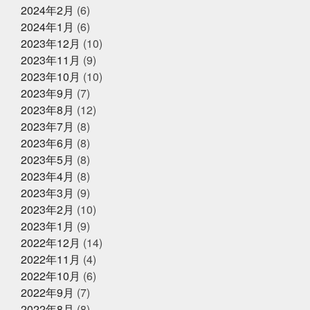
和
今はゴルフとピラティスボーイズ
今はゴルフピラ
2024年2月
(6)
ティスマン
今回の出張は総勢16名
今年の夏はアクテ
ィブに動けた
今年はもっと凄いことになるかも
今年
2024年1月
(6)
2025年2月27日
お知らせ
もチャレンジ
今日から新しい事務所
仲間がいるとい
2023年12月
(10)
春ギフトはかぎやオンラインストア
うことの素晴らしいさ
何もなく無事に終わってくださ
2023年11月
(9)
で
い
何見ても鍋にしたくなるあるある
健康な気がして
いる
健康に生きていくために
備長炭干物
元バス
2023年10月
(10)
ケットマン
全力で頑張れ
全国各地に色々な寿司文
2023年9月
(7)
2025年1月25日
お知らせ
化
出雲そば
出雲大社
千葉
原宿
取材受
2023年8月
(12)
けるの楽しいね
善と悪
四季旬菜むら田
国産蒲焼
冬ギフトはかぎやオンラインストア
きウナギ
土用丑の日
地域
夏のイベント
夏
2023年7月
(8)
で
のゴルフは命懸け
夏の思い出
夏も半分終了
夏男
2023年6月
(8)
は恥ずかしい
外す外さない
大人になってからの勉強
2023年5月
(8)
が楽しい
大人の毛染め
大阪
大阪卸売市場本場上
2025年1月18日
お知らせ
場
大阪市プレミアム付商品券
大阪産業創造館
大
2023年4月
(8)
年始のご挨拶
阪締め
天満
天満市場
天満市場感謝祭
天神
2023年3月
(9)
祭
天神祭をハモと共に祝おう
天草
天草大王
2023年2月
(10)
夫婦円満
奄美に行きたい
奇跡
子どもたちの笑顔
が最高
子供たちと何かを生み出す
子供たちの笑顔が
2023年1月
(9)
2024年12月25日
休業のお知らせ
一番強い
学びを止めるな
安静に安静に
定期検
2022年12月
(14)
年末年始営業のお知らせ
診
宮城
家庭に無料配布してくれる新聞
寿司
2022年11月
(4)
少しずつでも変えていく
島根出張
左手にゴミ袋持っ
ていたのに
幸せな時間を増やす
幼稚園最後の運動
2022年10月
(6)
会
役にたつ情報
怖い鬼から可愛い鬼に変える
思
2022年9月
(7)
いやりを持った会話が絶対
2024年12月23日
怪我せんようにしよう
感
イベント終了
2022年8月
(8)