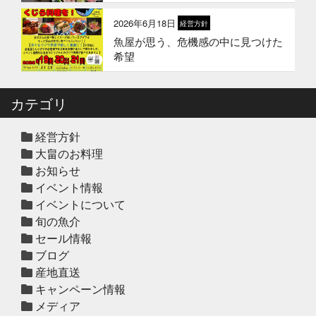
2026年6月18日
経営方針
魚屋が思う、危機感の中に見つけた
2025年12月12日
セール終了
希望
冬の鍋おすすめ4選”予約販売スター
ト！
カテゴリ
2025年12月10日
休業のお知らせ
年末年始営業日のお知らせ
経営方針
大畠のお料理
お知らせ
イベント情報
2025年12月10日
セール終了
イベントについて
ハタ鍋セット予約受付中2025年
旬の魚介
セール情報
ブログ
2025年12月10日
セール終了
産地直送
天草大王水炊きセット予約受付中
キャンペーン情報
2025年
メディア