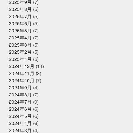
2025年9月
(7)
ィ
グランフロント大阪
ケツメイシ
コミュニテ
【夏ギフト・お中元】は、かぎやオ
2025年8月
(5)
ィ
コンビニで揃うね
ゴルフ焼け
サックス
ンラインストアで
サンタのオジサン
シン仮面ライダー
ジェシー
ス
2025年7月
(5)
カイラウンジほしい
スプラトゥーン3
スラムダン
2025年6月
(5)
ク
ズワイガニ
セコガニ
セルスターターにおいて
2025年5月31日
イベント終了
2025年5月
(7)
いかれる説
タイしゃぶ
タイ料理
チャット
父の日企画～全ての世代に美味しい
GPT
チームで成長してなんぼ
チームスポーツってや
2025年4月
(7)
っぱいいね
トムヤムクン
くじら料理を！～
トレンド
トートバッ
2025年3月
(5)
グ
ドラゴンボール
ハタハタ
ハモ
ハロウィ
2025年2月
(5)
ンゾンビ
ハーフくらいが家族に迷惑をかけない
バイ
2025年5月1日
ク乗りたい
バット振れる自信ない
イベント終了
パパも社長も頑張
2025年1月
(5)
る
パーカー
パーソナライズド検索
ビーチボーイ
お魚こどもチャレンジ第9弾
2024年12月
(14)
ズではない
ビープラッツプレス
ビームス
ピラテ
2024年11月
(8)
ィスのときは付けておきたい
ピラティス舐めたらあか
ん
ピーマンは丸くて大きいやつ
ファッション
フ
2024年10月
(7)
ァンの方々ごめんなさい
プラス思考人間で良かった
2025年4月14日
2024年9月
(4)
お知らせ
プログラミング
プール焼
ベビタピ
ホタルイカ
2024年8月
(7)
クレジットカード決済対応のお知ら
ホタルイカしゃぶしゃぶ
ホンマルラジオ
ボタンエ
せ
ビ
ボール投げれる自信ない
マイクはタバスコ
マ
2024年7月
(9)
スク生活終了で素顔が見える
ママ友
メントスコー
2024年6月
(6)
ラ
ヤマサコウショウ
ヨガ仙人ではない
ワクワク
2024年5月
(6)
2025年4月8日
お知らせ
ドキドキさせてあげる
一応かぎや4代目
一緒に何か
に挑戦する
三重
上天草
中年を楽しむ
久し
2024年4月
(6)
母の日ギフトはかぎやオンラインス
ぶり過ぎでドキドキした
亀太郎は枠の永久社員
五
トアで
2024年3月
(4)