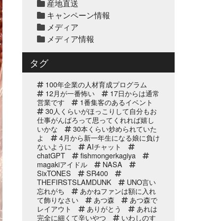
産地直送
天草大王水炊きセット予約
キャンペーン情報
受付中2025年
メディア
メディア情報
2025年12月10日
セール終了
白寿真鯛しゃぶしゃぶ用切
タグ
り身予約受付中2025年
100年企業の人材育成プログラム
2025年12月10日
12月が一番怖い
17日からは通常
セール終了
営業です
1番集客のあるイベント
ブリしゃぶ用切り身予約受
30人くらいがほっこりして自分もお
付中2025年
仕事がんばろって思ってくれれば嬉し
いかな
30本くらい炒められていた
よ
4月から新一年生になる娘に負け
2025年11月25日
イベント終了
ないように
AIチャット
サンタのオジサンがやって
chatGPT
fishmongerkagiya
くる 〜心がほっこりをプ
magakiアイドル
NASA
レゼント〜
SixTONES
SR400
THEFIRSTSLAMDUNK
UNO言い
2025年10月31日
イベント終了
忘れがち
あかねファンは額に入れ
て飾りなさい
お魚屋さんかぎやの感謝祭
あつ森
あつ森で
レイアウト
ありがとう
あれは
完全に細くて辛いやつ
いわしのす