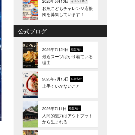
2026年5月10日
イベント終了
お魚こどもチャレンジ応援
団を募集しています！
公式ブログ
2026年4月6日
イベント終了
お魚こどもチャレンジ第
10弾
2026年7月24日
経営方針
最近スーツばかり着ている
2026年3月24日
イベント終了
理由
お魚屋さんかぎやの創業祭
2026年7月16日
経営方針
上手くいかないこと
2026年3月10日
お知らせ
春ギフトはかぎやオンライ
ンストアで
2026年7月1日
経営方針
人間的魅力はアウトプット
2026年1月21日
お知らせ
から生まれる
冬のギフトはかぎやオンラ
インストアで