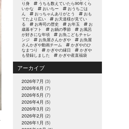
り身
うちも数えていたら90年くら
いかな
おいちー
おうちごは
2025年10月2日
イベント終了
ん
おっちゃんありがとう
おも
第8回 鰹の藁焼き 実演販
てたより広い
お天道様が見てい
売
る
お寿司の歴史
お年玉
お
歳暮ギフト
お鍋の季節
お風呂
が好きにな年頃
お魚こどもチャレ
2025年9月11日
お知らせ
ンジ
お魚屋さんかぎや
お魚屋
リニューアルオープン2周
さんかぎや動画チーム
かぎやのひ
なまつり
年のお知らせ
かぎやの縁日
かぎや
も登録しました
かぎや産直福袋
かなぎちりめん
こどもの日
この価格で今年も販売できたことが
2025年8月20日
アーカイブ
イベント終了
これはもう登録せんと
ご迷惑を
8/24(日) 子ども未来EXPO
お掛けします
さあどうする
さ
に出展｜お魚かるたお披露
ぶいぼ
2026年7月
すり身
(3)
そういえばコン
目
ビニでこれ欲しいって買わされたポチ
2026年6月
(7)
袋
そうなの！？
それでも伝え
2025年8月17日
2026年5月
(7)
お知らせ
たいことがある
それもまた夏休み
敬老の日の贈り物は、かぎ
の思い出
2026年4月
(5)
それを作るのが僕のお仕
やオンラインストアで！ご
事
そろそろお魚は秋色
そろそ
2026年3月
(2)
ろ中年と呼ばれる年齢
予約受付中
そんなの関
2026年2月
(2)
係ねぇ
そんな思い出が多い方がい
早
いと思う
2026年1月
2025年7月2日
(5)
たまたま出てきたフレー
休業のお知らせ
ズ
だから感謝の輪をつなぐ
つ
2025年夏季休暇のお知ら