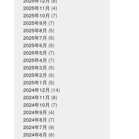
2025年12月
(8)
いつい喋り過ぎてしまう
ついに12
せ
2025年11月
(4)
月がきてしまった
つみれ汁で温ま
ってね
2025年10月
てっちり
(7)
てなに？
ととのいガツオ
ととのったことな
2025年9月
(7)
2025年6月16日
お知らせ
いけど
どじょう金魚すくいってな
2025年8月
【夏ギフト・お中元】は、
(5)
に
どれも絶対に食べてもらいた
かぎやオンラインストアで
い
2025年7月
なんでも知ってる友達が1人増え
(5)
た感覚
にんにく卵黄
にんにく
2025年6月
(5)
注射
ひとりひとりが輝ける舞台
2025年5月
(7)
2025年5月31日
ひとり映画
ひなまつり
まさ
イベント終了
かお年玉をもらえるとは
2025年4月
(7)
またソフ
父の日企画～全ての世代に
トボールしたいな
また来世で会お
美味しいくじら料理を！～
2025年3月
(5)
う
また来年もやろう
みっちー
2025年2月
(5)
いつもありがとうな
みんなで楽し
いことしよう
2025年1月
(5)
もう少し値段下がっ
2025年5月1日
イベント終了
てくれると有難い
もっと自分も磨
2024年12月
(14)
お魚こどもチャレンジ第9
いていかないと
ももことまちこ
2024年11月
弾
(8)
やり甲斐と経験と実績
アンチョ
ビーズ
2024年10月
イカナゴ解禁
(7)
イルカセ
ンター
イワシのすり身試食販売
2024年9月
(4)
2025年4月14日
お知らせ
インドアスポーツの元バスケットマ
2024年8月
(7)
ン
オッサン2人の仲良し話
クレジットカード決済対応
オ
パピ
2024年7月
カゴカマス
(9)
カニ担当はカ
のお知らせ
ニアレルギー
カブトムシ
カラ
2024年6月
(6)
ダにピース
カルピス出てきた