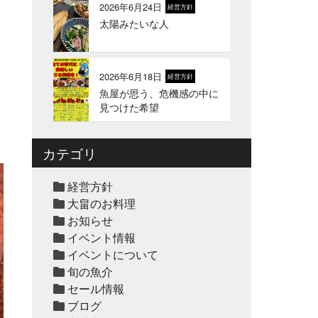
2026年6月24日
経営方針
太陽みたいな人
2026年1月1日
お知らせ
2026年 新年のご挨拶
て
2026年6月18日
経営方針
魚屋が思う、危機感の中に
2025年12月12日
セール終了
見つけた希望
冬の鍋おすすめ4選”予約販
売スタート！
カテゴリ
2025年12月10日
休業のお知らせ
経営方針
年末年始営業日のお知らせ
大畠のお料理
お知らせ
イベント情報
2025年12月10日
セール終了
イベントについて
ハタ鍋セット予約受付中
旬の魚介
2025年
セール情報
ブログ
2025年12月10日
セール終了