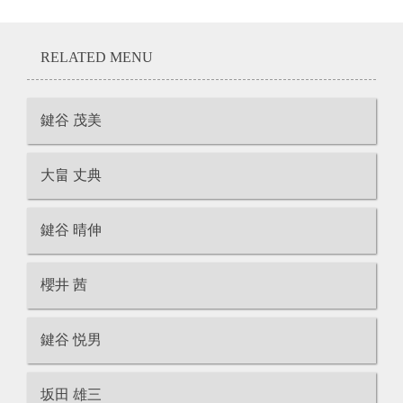
RELATED MENU
鍵谷 茂美
大畠 丈典
鍵谷 晴伸
櫻井 茜
鍵谷 悦男
坂田 雄三