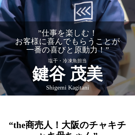
”仕事を楽しむ！
お客様に喜んでもらうことが
一番の喜びと原動力！”
塩干・冷凍魚担当
鍵谷 茂美
Shigemi Kagitani
“the商売人！大阪のチャキチ